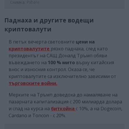
Снимка: Pxhere
Паднаха и другите водещи
криптовалути
В петък вечерта световните
цени на
криптовалутите
рязко паднаха, след като
президентът на САЩ Доналд Тръмп обяви
въвеждането на
100 % мито
върху китайския
внос и износния контрол. Оказа се, че
криптовалутите са изключително зависими от
търговските войни.
Мерките на Тръмп доведоха до намаляване на
пазарната капитализация с 200 милиарда долара
и спад на курса на
биткойна
с 10%, а на Dogecoin,
Cardano и Toncon - с 20%.