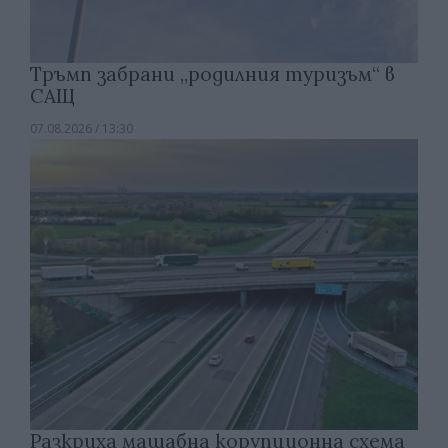
Тръмп забрани „родилния туризъм“ в
САЩ
07.08.2026 / 13:30
Разкриха мащабна корупционна схема