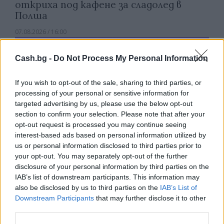
откриха под кафене за сладолед в
Полша
07.08.2026 / 16:00
Cash.bg -
Do Not Process My Personal Information
If you wish to opt-out of the sale, sharing to third parties, or
processing of your personal or sensitive information for
targeted advertising by us, please use the below opt-out
section to confirm your selection. Please note that after your
opt-out request is processed you may continue seeing
interest-based ads based on personal information utilized by
us or personal information disclosed to third parties prior to
your opt-out. You may separately opt-out of the further
disclosure of your personal information by third parties on the
IAB’s list of downstream participants. This information may
Изкуствен интелект за първи път
also be disclosed by us to third parties on the
IAB’s List of
създаде нови жизнеспособни вируси
Downstream Participants
that may further disclose it to other
third parties.
07.08.2026 / 15:30