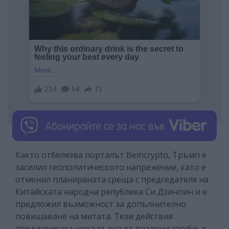
Както отбелязва порталът Beincrypto, Тръмп е
засилил геополитическото напрежение, като е
отменил планираната среща с председателя на
Китайската народна република Си Дзинпин и е
предложил възможност за допълнително
повишаване на митата. Тези действия
предизвикаха нова вълна от пазарни загуби, в