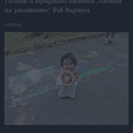
Талант и традиции оживиха „Алеята
на занаятите“ във Вършец
1.08.2026