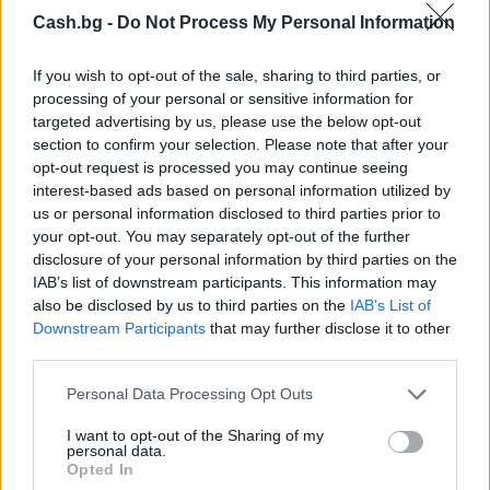
Cash.bg -
Do Not Process My Personal Information
If you wish to opt-out of the sale, sharing to third parties, or
processing of your personal or sensitive information for
targeted advertising by us, please use the below opt-out
section to confirm your selection. Please note that after your
opt-out request is processed you may continue seeing
interest-based ads based on personal information utilized by
Древен храм на почти 900 години
us or personal information disclosed to third parties prior to
откриха под кафене за сладолед в
your opt-out. You may separately opt-out of the further
Полша
disclosure of your personal information by third parties on the
07.08.2026 / 16:00
IAB’s list of downstream participants. This information may
also be disclosed by us to third parties on the
IAB’s List of
Downstream Participants
that may further disclose it to other
third parties.
Personal Data Processing Opt Outs
I want to opt-out of the Sharing of my
personal data.
Opted In