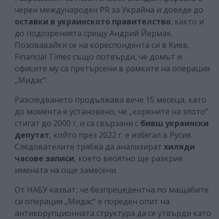
черен международен PR за Украйна и доведе до
оставки в украинското правителство
, както и
до подозренията срещу Андрий Йермак.
Позовавайки се на кореспондента си в Киев,
Financial Times също потвърди, че домът и
офисите му са претърсени в рамките на операция
„Мидас“.
Разследването продължава вече 15 месеца, като
до момента е установено, че „корените на злото”
стигат до 2000 г. и са свързани с
бивш украински
депутат
, който през 2022 г. е избягал в Русия.
Следователите трябва да анализират
хиляди
часове записи
, което веоятно ще разкрие
имената на още замесени.
От НАБУ казват, че безпрецедентна по мащабите
си операция „Мидас“ е пореден опит на
антикорупционната структура да се утвърди като