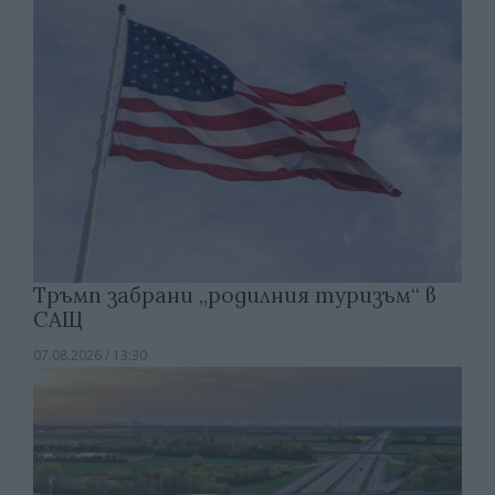
Тръмп забрани „родилния туризъм“ в
САЩ
07.08.2026 / 13:30