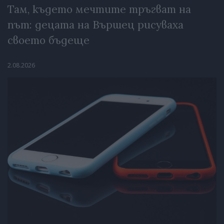
Там, където мечтите тръгват на
път: децата на Вършец рисуваха
своето бъдеще
2.08.2026