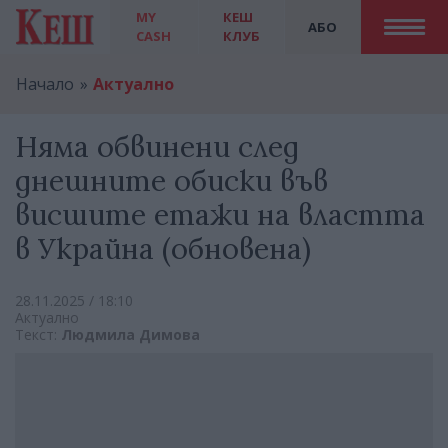
MY
КЕШ
АБО
CASH
КЛУБ
Начало
Актуално
Няма обвинени след
днешните обиски във
висшите етажи на властта
в Украйна (обновена)
28.11.2025 / 18:10
Актуално
Текст:
Людмила Димова