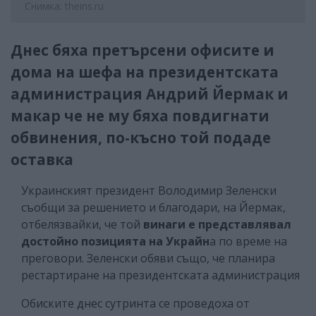
Снимка: theins.ru
Днес бяха претърсени офисите и
дома на шефа на президентската
администрация Андрий Йермак и
макар че не му бяха повдигнати
обвинения, по-късно той подаде
оставка
Украинският президент Володимир Зеленски
съобщи за решението и благодари, на Йермак,
отбелязвайки, че той
винаги е представлявал
достойно позицията на Украйн
а по време на
преговори. Зеленски обяви също, че планира
рестартиране на президентската администрация
Обиските днес сутринта се проведоха от