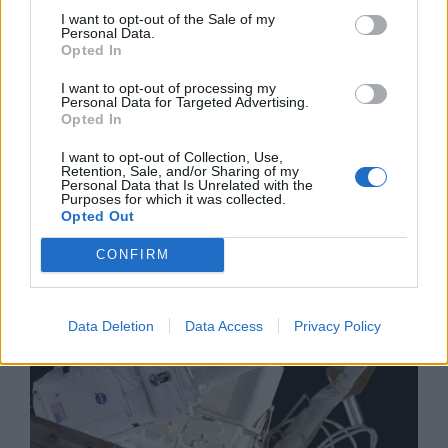
I want to opt-out of the Sale of my
Personal Data.
Opted In
I want to opt-out of processing my
Personal Data for Targeted Advertising.
Изкуствен интелект за първи път
Opted In
създаде нови жизнеспособни вируси
I want to opt-out of Collection, Use,
Retention, Sale, and/or Sharing of my
07.08.2026 / 15:30
Personal Data that Is Unrelated with the
Purposes for which it was collected.
Opted Out
CONFIRM
Data Deletion
Data Access
Privacy Policy