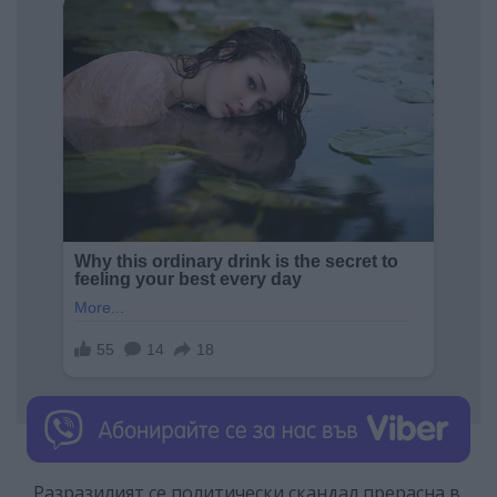
Разразилият се политически скандал прерасна в