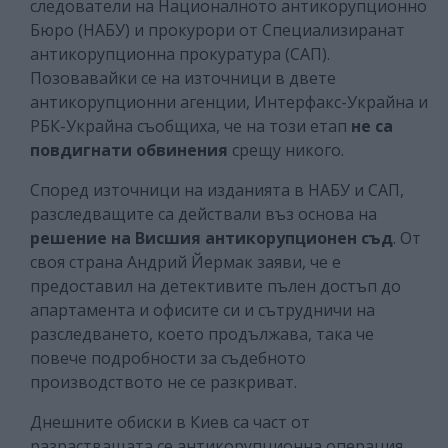
следователи на Националното антикорупционно
Бюро (НАБУ) и прокурори от Специализиранат
антикорупционна прокуратура (САП).
Позовавайки се на източници в двете
антикорупционни агенции, Интерфакс-Украйна и
РБК-Украйна съобщиха, че на този етап
не са
повдигнати обвинения
срещу никого.
Според източници на изданията в НАБУ и САП,
разследващите са действали въз основа на
решение на Висшия антикорупционен съд
. От
своя страна Андрий Йермак заяви, че е
предоставил на детективите пълен достъп до
апартамента и офисите си и сътрудничи на
разследването, което продължава, така че
повече подробности за съдебното
производството не се разкриват.
Днешните обиски в Киев са част от
разрастващата се антикорупционна операция