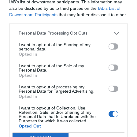
IAB’s list of downstream participants. This information may
also be disclosed by us to third parties on the
IAB’s List of
Китай си построи свой курорт
Downstream Participants
that may further disclose it to other
Санторини
third parties.
03.08.2026 / 18:36
Personal Data Processing Opt Outs
I want to opt-out of the Sharing of my
personal data.
Opted In
I want to opt-out of the Sale of my
Personal Data.
Opted In
I want to opt-out of processing my
Personal Data for Targeted Advertising.
Opted In
I want to opt-out of Collection, Use,
Retention, Sale, and/or Sharing of my
Personal Data that Is Unrelated with the
Purposes for which it was collected.
Хакери удариха бизнес-база данни в
Opted Out
Лихтенщайн