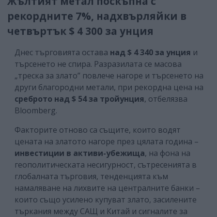
Жълтият метал поскъпна с
рекордните 7%, надхвърляйки в
четвъртък $ 4 300 за унция
Днес търговията остава
над $ 4 340 за унция
и
търсенето не спира. Разразилата се масова
„треска за злато” повлече нагоре и търсенето на
други благородни метали, при рекордна цена на
среброто
над $ 54 за тройунция
, отбелязва
Bloomberg.
Факторите отново са същите, които водят
цената на златото нагоре през цялата година –
инвестиции в активи-убежища
, на фона на
геополитическата несигурност, сътресенията в
глобалната търговия, тенденцията към
намаляване на лихвите на централните банки –
които също усилено купуват злато, засилените
търкания между САЩ и Китай и сигналите за