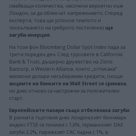
смайващи количества, насочени вероятно към
Лондон, за да облекчат напрежението. Според
експерти, това ще успокои темпото и
поскъпването на среброто постепенно
ще
загуби инерция
.
На този фон Bloomberg Dollar Spot Index пада за
трети пореден ден. След трусовете в California
Bank & Trust, дъщерно дружество на Zions
Bancorp, и Western Alliance, които „отписаха”
милиони долари несъбираеми кредити, снощи
акциите на банките на Wall Street се сринаха
,
но днес отново са настроени за положителен
старт.
Европейските пазари също отбелязаха загуби
.
В ранната търговия днес лондонският бенчмарк
индекс FTSE се понижи с 1,6%, германският DAX
загуби 2,2%, парижкият CAC падна с 1%, а