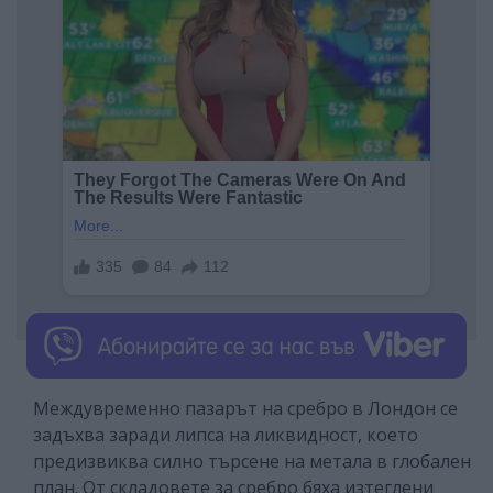
Междувременно пазарът на сребро в Лондон се
задъхва заради липса на ликвидност, което
предизвиква силно търсене на метала в глобален
план. От складовете за сребро бяха изтеглени