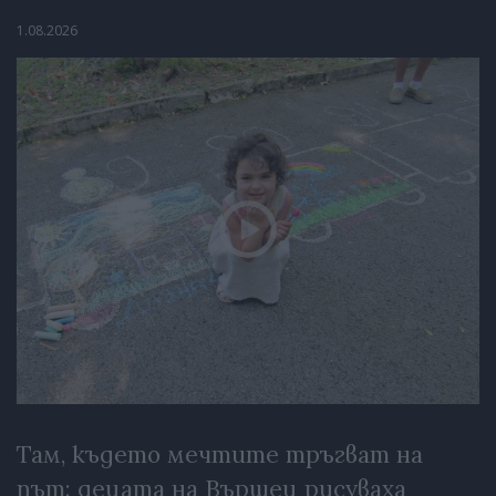
1.08.2026
Там, където мечтите тръгват на
път: децата на Вършец рисуваха