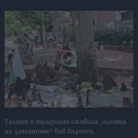
Талант и традиции оживиха „Алеята
на занаятите“ във Вършец