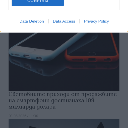
CONFIRM
03.08.2026 / 14:30
Data Deletion
Data Access
Privacy Policy
Световните приходи от продажбите
на смартфони достигнаха 109
милиарда долара
03.08.2026 / 11:30