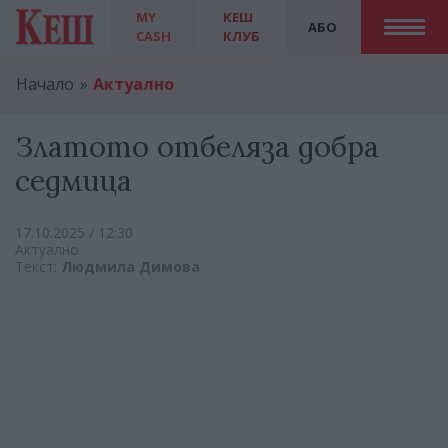
MY
КЕШ
АБО
CASH
КЛУБ
Начало
Актуално
Златото отбеляза добра
седмица
17.10.2025 / 12:30
Актуално
Текст:
Людмила Димова