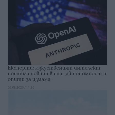
Експерти: Изкуственият интелект
постига нови нива на „автономност и
опити за измама“
05.08.2026 / 11:30