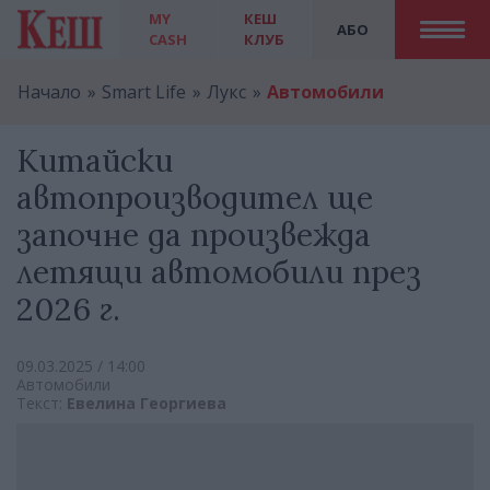
MY
КЕШ
АБО
CASH
КЛУБ
Начало
Smart Life
Лукс
Автомобили
Китайски
автопроизводител ще
започне да произвежда
летящи автомобили през
2026 г.
09.03.2025 / 14:00
Автомобили
Текст:
Евелина Георгиева