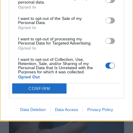
personal data.
Opted In
I want to opt-out of the Sale of my
Personal Data.
Opted In
I want to opt-out of processing my
Personal Data for Targeted Advertising.
Астронавти на NASA излязоха в
Opted In
открития космос
I want to opt-out of Collection, Use,
07.08.2026 / 15:00
Retention, Sale, and/or Sharing of my
Personal Data that Is Unrelated with the
Purposes for which it was collected.
Opted Out
CONFIRM
Data Deletion
Data Access
Privacy Policy