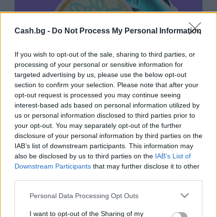
Cash.bg -
Do Not Process My Personal Information
If you wish to opt-out of the sale, sharing to third parties, or
processing of your personal or sensitive information for
targeted advertising by us, please use the below opt-out
section to confirm your selection. Please note that after your
opt-out request is processed you may continue seeing
interest-based ads based on personal information utilized by
Изкуствен интелект за първи път
us or personal information disclosed to third parties prior to
създаде нови жизнеспособни вируси
your opt-out. You may separately opt-out of the further
disclosure of your personal information by third parties on the
07.08.2026 / 15:30
IAB’s list of downstream participants. This information may
also be disclosed by us to third parties on the
IAB’s List of
Downstream Participants
that may further disclose it to other
third parties.
Personal Data Processing Opt Outs
I want to opt-out of the Sharing of my