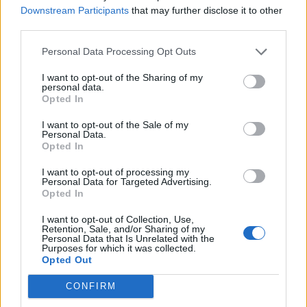
Downstream Participants
that may further disclose it to other
third parties.
Изкуствен интелект за първи път
Personal Data Processing Opt Outs
създаде нови жизнеспособни вируси
I want to opt-out of the Sharing of my
personal data.
07.08.2026 / 15:30
Opted In
I want to opt-out of the Sale of my
Personal Data.
Opted In
I want to opt-out of processing my
Personal Data for Targeted Advertising.
Opted In
I want to opt-out of Collection, Use,
Retention, Sale, and/or Sharing of my
Personal Data that Is Unrelated with the
Purposes for which it was collected.
Opted Out
CONFIRM
Астронавти на NASA излязоха в