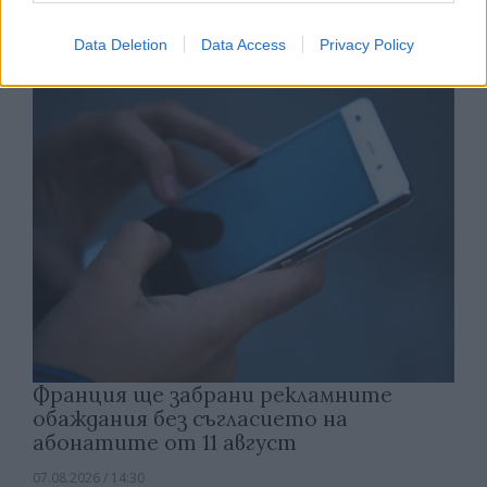
открития космос
Data Deletion
Data Access
Privacy Policy
07.08.2026 / 15:00
Франция ще забрани рекламните
обаждания без съгласието на
абонатите от 11 август
07.08.2026 / 14:30