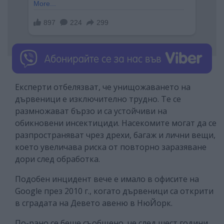
Експерти отбелязват, че унищожаването на
дървеници е изключително трудно. Те се
размножават бързо и са устойчиви на
обикновени инсектициди. Насекомите могат да се
разпространяват чрез дрехи, багаж и лични вещи,
което увеличава риска от повторно заразяване
дори след обработка.
Подобен инцидент вече е имало в офисите на
Google през 2010 г., когато дървеници са открити
в сградата на Девето авеню в НюЙорк.
По-рано се беше съобщено, че след шест години