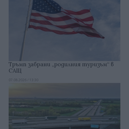
Тръмп забрани „родилния туризъм“ в
САЩ
07.08.2026 / 13:30