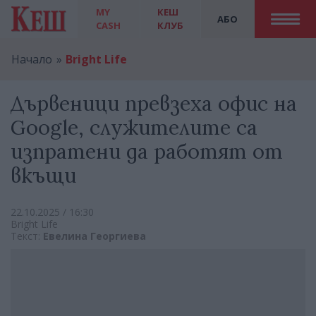
MY
КЕШ
АБО
CASH
КЛУБ
Начало
Bright Life
Дървеници превзеха офис на
Google, служителите са
изпратени да работят от
вкъщи
22.10.2025 / 16:30
Bright Life
Текст:
Евелина Георгиева