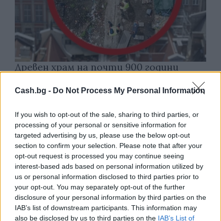
Древен храм на почти 900 години
откриха под кафене за сладолед в
Полша
Cash.bg -
Do Not Process My Personal Information
07.08.2026 / 16:00
If you wish to opt-out of the sale, sharing to third parties, or
processing of your personal or sensitive information for
targeted advertising by us, please use the below opt-out
section to confirm your selection. Please note that after your
opt-out request is processed you may continue seeing
interest-based ads based on personal information utilized by
us or personal information disclosed to third parties prior to
your opt-out. You may separately opt-out of the further
disclosure of your personal information by third parties on the
IAB’s list of downstream participants. This information may
also be disclosed by us to third parties on the
IAB’s List of