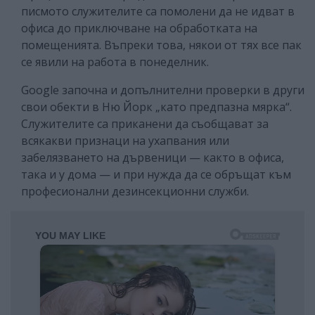
писмото служителите са помолени да не идват в
офиса до приключване на обработката на
помещенията. Въпреки това, някои от тях все пак
се явили на работа в понеделник.
Google започна и допълнителни проверки в други
свои обекти в Ню Йорк „като предпазна мярка“.
Служителите са приканени да съобщават за
всякакви признаци на ухапвания или
забелязването на дървеници — както в офиса,
така и у дома — и при нужда да се обръщат към
професионални дезинсекционни служби.