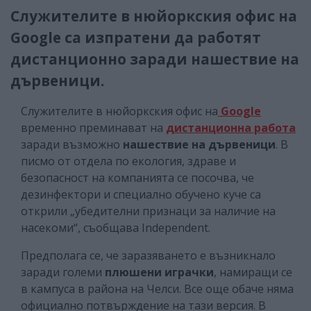
Служителите в нюйоркския офис на
Google са изпратени да работят
дистанционно заради нашествие на
дървеници.
Служителите в нюйоркския офис на
Google
временно преминават на
дистанционна работа
заради възможно
нашествие на дървеници
. В
писмо от отдела по екология, здраве и
безопасност на компанията се посочва, че
дезинфектори и специално обучено куче са
открили „убедителни признаци за наличие на
насекоми“, съобщава Independent.
Предполага се, че заразяването е възникнало
заради големи
плюшени играчки
, намиращи се
в кампуса в района на Челси. Все още обаче няма
официално потвърждение на тази версия. В