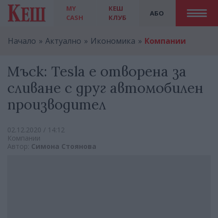
MY
КЕШ
АБО
CASH
КЛУБ
Начало
Актуално
Икономика
Компании
Мъск: Tesla е отворена за
сливане с друг автомобилен
производител
02.12.2020 / 14:12
Компании
Автор:
Симона Стоянова