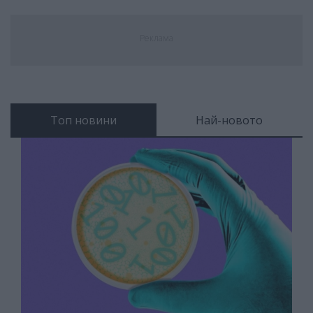
Реклама
Топ новини
Най-новото