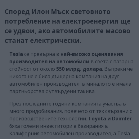
Според Илон Мъск световното
потребление на електроенергия ще
се удвои, ако автомобилите масово
станат електрически.
Tesla
се превърна в
най-високо оценявания
производител на автомобили
в света с пазарна
стойност от около
550 млрд. долара
. Въпреки че
никога не е била дъщерна компания на друг
автомобилен производител, в миналото е имала
партньорства с утвърдени такива.
През последните години компанията участва в
много придобивания, повечето от тях свързани с
производствените технологии.
Toyota и Daimler
бяха големи инвеститори в базирания в
Калифорния автомобилен производител, а Tesla