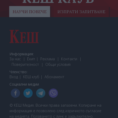
НАУЧИ ПОВЕЧЕ
ИЗПРАТИ ЗАПИТВАНЕ
Информация:
За нас
Екип
Реклама
Контакти
Поверителност
Общи условия
Членство:
Вход
КЕШ клуб
Або
намент
Социални медии
© КЕШ Медия. Всички права запазени. Копиране на
информация е позволено след изричното съгласие
на медията. Ползването с линк е задължително.