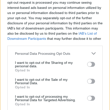
opt-out request is processed you may continue seeing
interest-based ads based on personal information utilized by
us or personal information disclosed to third parties prior to
your opt-out. You may separately opt-out of the further
disclosure of your personal information by third parties on the
IAB’s list of downstream participants. This information may
also be disclosed by us to third parties on the
IAB’s List of
Downstream Participants
that may further disclose it to other
third parties.
Personal Data Processing Opt Outs
I want to opt-out of the Sharing of my
personal data.
Хирошима призова за мир и
Opted In
недопускане на нова ядрена трагедия
I want to opt-out of the Sale of my
Personal Data.
07.08.2026 / 14:00
Opted In
I want to opt-out of processing my
Personal Data for Targeted Advertising.
Opted In