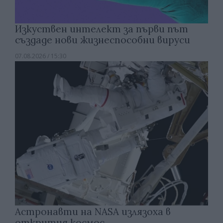
Изкуствен интелект за първи път
създаде нови жизнеспособни вируси
07.08.2026 / 15:30
Астронавти на NASA излязоха в
открития космос