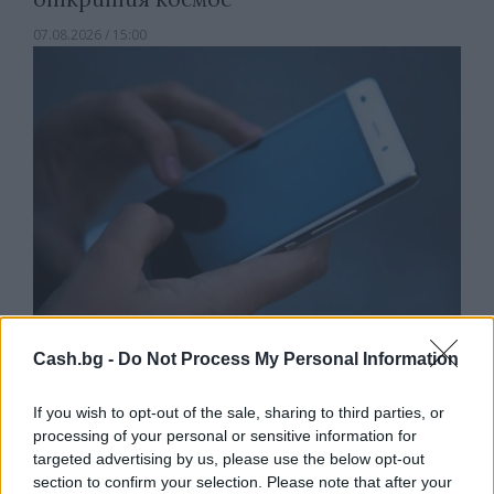
07.08.2026 / 15:00
Cash.bg -
Do Not Process My Personal Information
Франция ще забрани рекламните
обаждания без съгласието на
If you wish to opt-out of the sale, sharing to third parties, or
абонатите от 11 август
processing of your personal or sensitive information for
targeted advertising by us, please use the below opt-out
07.08.2026 / 14:30
section to confirm your selection. Please note that after your