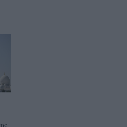
Индустрии, за които
малко се говори
ите
04.06.2026 / 15:15