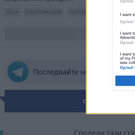
Opted 
TESLA
ЕЛЕКТРОМОБИЛИ
ТЪРГОВИЯ
I want t
Opted 
I want 
ВС
Advertis
Opted 
I want t
of my P
was col
Opted 
Последвайте ни в
ТЕЛЕГРА
ОЩЕ ПО ТЕМАТ
Сподели тази ста