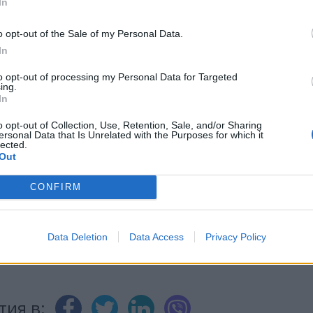
In
o opt-out of the Sale of my Personal Data.
In
to opt-out of processing my Personal Data for Targeted
ИЧКИ НОВИНИ »
ing.
In
o opt-out of Collection, Use, Retention, Sale, and/or Sharing
ersonal Data that Is Unrelated with the Purposes for which it
lected.
Out
М
Последвайте ни във
ВАЙ
CONFIRM
facebook
А
ВЪВ
Data Deletion
Data Access
Privacy Policy
тия в: