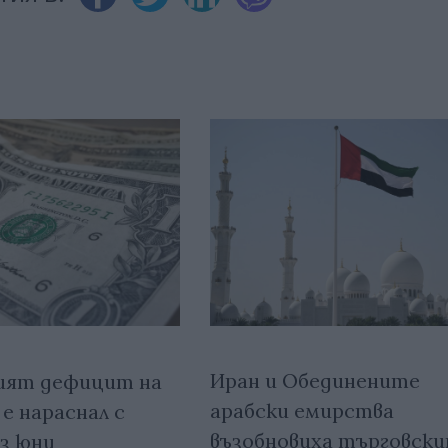
Иран и Обединените
ият дефицит на
арабски емирства
е нараснал с
възобновиха търговск
ез юни