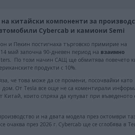
 на китайски компоненти за производ
втомобили Cybercab и камиони Semi
тон и Пекин постигнаха търговско примирие на
 14 май започна 90-дневен период на
взаимно
uters. По този начин САЩ ще обмитява повечето 
мериканските продукти с 10%.
яза, че това може да се промени, посочвайки като
 дом. От Tesla все още не са коментирали информ
т Китай, които спряха да купуват при въведеното 
производство и на двата модела през октомври та
 очаква през 2026 г. Cybercab ще се сглобява в Тек