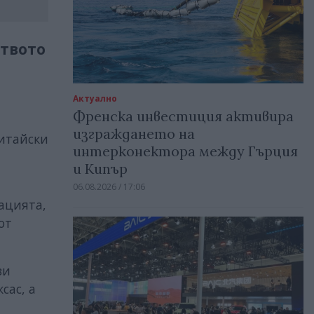
ството
Актуално
Френска инвестиция активира
изграждането на
китайски
интерконектора между Гърция
и Кипър
06.08.2026 / 17:06
ацията,
от
зи
сас, а