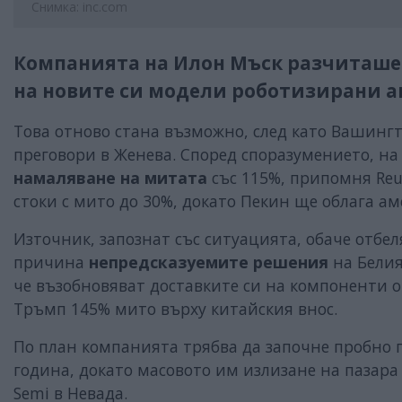
Снимка: inc.com
Компанията на Илон Мъск разчиташе
на новите си модели роботизирани а
Това отново стана възможно, след като Вашинг
преговори в Женева. Според споразумението, на
намаляване на митата
със 115%, припомня Re
стоки с мито до 30%, докато Пекин ще облага а
Източник, запознат със ситуацията, обаче отбел
причина
непредсказуемите решения
на Белия
че възобновяват доставките си на компоненти о
Тръмп 145% мито върху китайския внос.
По план компанията трябва да започне пробно 
година, докато масовото им излизане на пазара се
Semi в Невада.