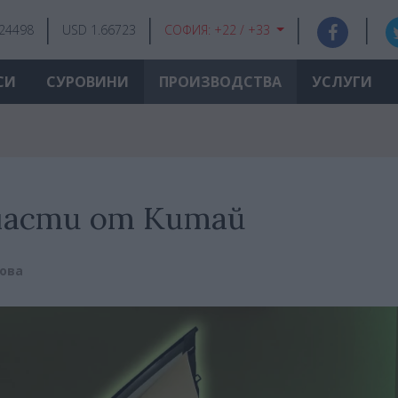
.24498
USD 1.66723
СОФИЯ:
+22 / +33
СИ
СУРОВИНИ
ПРОИЗВОДСТВА
УСЛУГИ
 части от Китай
ова