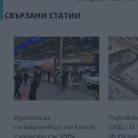
СВЪРЗАНИ СТАТИИ
Износът на
Търговск
електромобили от Китай
САЩ с ЕС 
е нараснал със 120%
36,4% пр