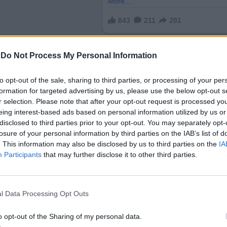
-
Do Not Process My Personal Information
to opt-out of the sale, sharing to third parties, or processing of your per
formation for targeted advertising by us, please use the below opt-out s
r selection. Please note that after your opt-out request is processed y
eing interest-based ads based on personal information utilized by us or
ото на своите камиони Semi през 2026 г. и да уск
disclosed to third parties prior to your opt-out. You may separately opt-
 клиенти, включително PepsiCo.
losure of your personal information by third parties on the IAB’s list of
. This information may also be disclosed by us to third parties on the
IA
а на американското производство,
навреди на би
Participants
that may further disclose it to other third parties.
на Tesla, но и активен политическия съюзник Тр
 да спре да купува компоненти от Китай и да пр
l Data Processing Opt Outs
 се е изказвал
за свободната търговия
. Минали
ниски мита, но подчерта, че окончателното решен
o opt-out of the Sharing of my personal data.