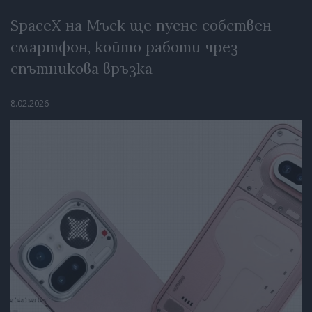
SpaceX на Мъск ще пусне собствен
смартфон, който работи чрез
спътникова връзка
8.02.2026