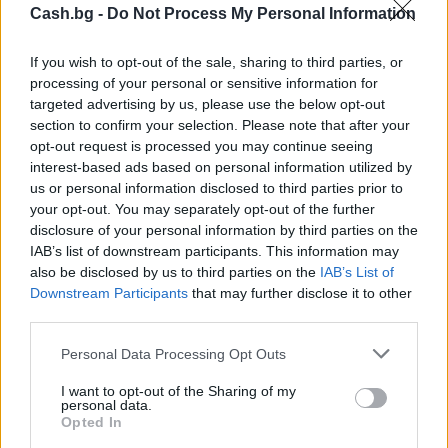
Cash.bg -
Do Not Process My Personal Information
If you wish to opt-out of the sale, sharing to third parties, or
processing of your personal or sensitive information for
targeted advertising by us, please use the below opt-out
section to confirm your selection. Please note that after your
Изкуствен интелект за първи път
opt-out request is processed you may continue seeing
създаде нови жизнеспособни вируси
interest-based ads based on personal information utilized by
us or personal information disclosed to third parties prior to
07.08.2026 / 15:30
your opt-out. You may separately opt-out of the further
disclosure of your personal information by third parties on the
IAB’s list of downstream participants. This information may
also be disclosed by us to third parties on the
IAB’s List of
Downstream Participants
that may further disclose it to other
third parties.
Personal Data Processing Opt Outs
I want to opt-out of the Sharing of my
personal data.
Opted In