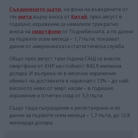
Съединените щати
, на фона на въведените от
тях
мита
върху вноса от
Китай
, през август в
годишно изражение са намалили трикратно
вноса на
смартфони
от Поднебесната, а по данни
за първите осем месеца – 1,7 пъти, показват
данни от американската статистическа служба.
Общо през август тази година САЩ са внесли
смартфони от КНР на стойност 842,9 милиона
долара. И въпреки че в месечно изражение
обемът на доставките е нараснал с 13% – до най-
високото ниво от март насам – в годишно
изражение е отчетен спад от 3,3 пъти.
Също таща съкращение е регистрирано и по
данни за първите осем месеца – 1,7 пъти, до 12,8
милиарда долара.