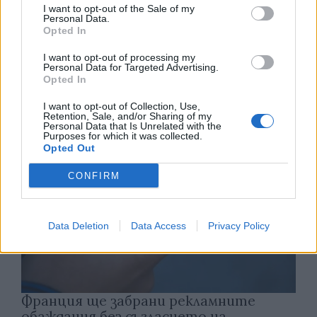
I want to opt-out of the Sale of my
Personal Data.
Opted In
Астронавти на NASA излязоха в
открития космос
I want to opt-out of processing my
Personal Data for Targeted Advertising.
Opted In
07.08.2026 / 15:00
I want to opt-out of Collection, Use,
Retention, Sale, and/or Sharing of my
Personal Data that Is Unrelated with the
Purposes for which it was collected.
Opted Out
CONFIRM
Data Deletion
Data Access
Privacy Policy
Франция ще забрани рекламните
обаждания без съгласието на