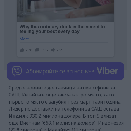
Сред основните доставчици на смартфони за
САЩ, Китай все още заема второ място, като
първото място е загубил през март тази година.
Лидер по доставки на телефони за САЩ остава
Индия
с 930,2 милиона долара. В топ 5 влизат
още Виетнам (668,1 милиона долара), Индонезия
(22,8 милиона) и Малайзия (11 милиона).