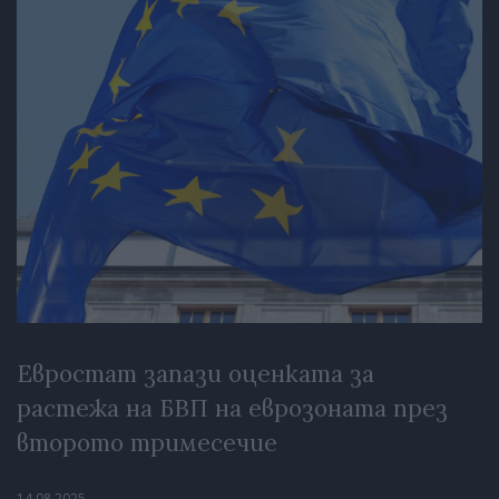
Евростат запази оценката за
растежа на БВП на еврозоната през
второто тримесечие
14.08.2025