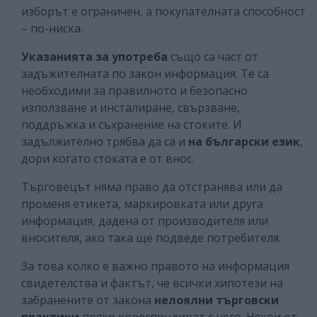
изборът е ограничен, а покупателната способност
– по-ниска.
Указанията за употреба
също са част от
задъжителната по закон информация. Те са
необходими за правилното и безопасно
използване и инсталиране, свързване,
поддръжка и съхранение на стоките. И
задължително трябва да са и
на български език
,
дори когато стоката е от внос.
Търговецът няма право да отстранява или да
променя етикета, маркировката или друга
информация, дадена от производителя или
вносителя, ако така ще подведе потребителя.
За това колко е важно правото на информация
свидетелства и фактът, че всички хипотези на
забранените от закона
нелоялни търговски
практики
пряко кореспондират с него. Някои от