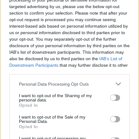
processing of your personal or sensitive information for
targeted advertising by us, please use the below opt-out
section to confirm your selection. Please note that after your
opt-out request is processed you may continue seeing
Русия започна да внася петролни
interest-based ads based on personal information utilized by
продукти от Южна Корея.
us or personal information disclosed to third parties prior to
your opt-out. You may separately opt-out of the further
07.08.2026 / 17:05
disclosure of your personal information by third parties on the
IAB’s list of downstream participants. This information may
also be disclosed by us to third parties on the
IAB’s List of
Downstream Participants
that may further disclose it to other
third parties.
Personal Data Processing Opt Outs
I want to opt-out of the Sharing of my
personal data.
Opted In
I want to opt-out of the Sale of my
Personal Data.
Opted In
I want to opt-out of processing my