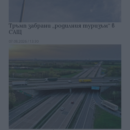
Тръмп забрани „родилния туризъм“ в
САЩ
07.08.2026 / 13:30