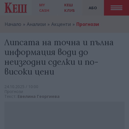
MY
КЕШ
АБО
CASH
КЛУБ
Начало
Анализи
Акценти
Прогнози
Липсата на точна и пълна
информация води до
неизгодни сделки и по-
високи цени
24.10.2025 / 10:00
Прогнози
Текст:
Евелина Георгиева