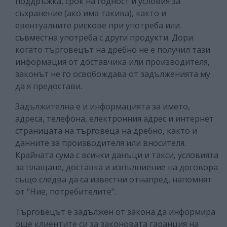
поддръжка, срок на годност и условия за
съхранение (ако има такива), както и
евентуалните рискове при употреба или
съвместна употреба с други продукти. Дори
когато търговецът на дребно не е получил тази
информация от доставчика или производителя,
законът не го освобождава от задълженията му
да я предостави.
Задължителна е и информацията за името,
адреса, телефона, електронния адрес и интернет
страницата на търговеца на дребно, както и
данните за производителя или вносителя.
Крайната сума с всички данъци и такси, условията
за плащане, доставка и изпълниение на договора
също следва да са известни отнапред, напомнят
от “Ние, потребителите”.
Търговецът е задължен от закона да информира
още клиентите си за законовата гаранция на