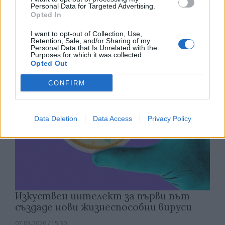
Древен храм на почти 900 години
Personal Data for Targeted Advertising.
откриха под кафене за сладолед в
Opted In
Полша
I want to opt-out of Collection, Use,
07.08.2026 / 16:00
Retention, Sale, and/or Sharing of my
Personal Data that Is Unrelated with the
Purposes for which it was collected.
Opted Out
CONFIRM
Data Deletion
Data Access
Privacy Policy
Изкуствен интелект за първи път
създаде нови жизнеспособни вируси
07.08.2026 / 15:30