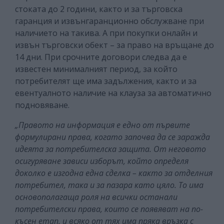
стоката до 2 години, както и за търговска
гаранция и извънгаранционно обслужване при
наличието на такива. А при покупки онлайн и
извън търговски обект – за право на връщане до
14 дни. При срочните договори следва да е
известен минималният период, за който
потребителят ще има задължения, както и за
евентуалното наличие на клауза за автоматично
подновяване.
„Правото на информация е едно от първите
формулирани права, когато започва да се заражда
идеята за потребителска защита. От неговото
осигуряване зависи изборът, който определя
доколко е изгодна една сделка – както за отделния
потребител, така и за пазара като цяло. То има
основополагаща роля на всички останали
потребителски права, които се появяват на по-
късен етап, и всяко от тях има пряка връзка с