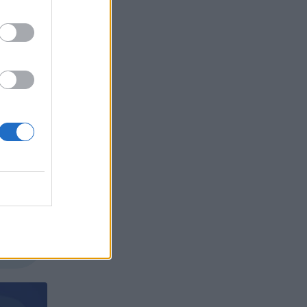
деня.
ярно.
БЪР