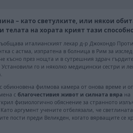
ина – като светулките, или някои оби
 и телата на хората крият тази способн
 съобщава италианският лекар д-р Джокондо Проти
тка с астма, изпратена в болница в Рим за изсле
 че късно през нощта и в сутрешния здрач гърдит
. Установили го и няколко медицински сестри и ле
.
 с обикновена филмова камера от онова време и о
омена с
благочестивия живот и силната вяра
на
ткрил физиологично обяснение за странното излъ
 Като аргумент учените отбелязали, че светлината
ите пости преди Великден, когато вярващите се х