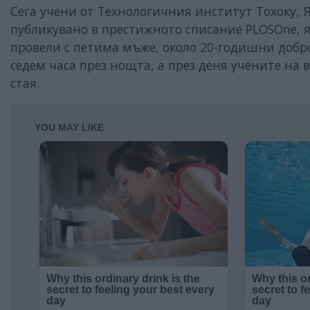
Сега учени от Технологичния институт Тохоку, 
публикувано в престижното списание PLОSOne, 
провели с петима мъже, около 20-годишни добро
седем часа през нощта, а през деня учените на
стая.