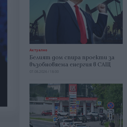
Актуално
Белият дом спира проекти за
възобновяема енергия в САЩ
07.08.2026 / 18:00