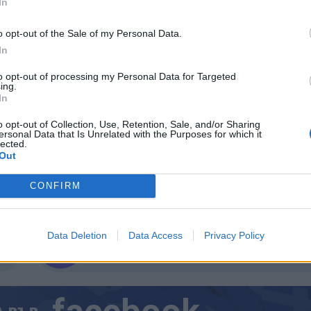
In
тлина. Учените отбелязват, че както всички други
според вътрешния ни часовник
- по-активен
o opt-out of the Sale of my Personal Data.
-интензивно светлинно излъчване в тази част от 
In
емайте само като комплимент – може да се окаже в
to opt-out of processing my Personal Data for Targeted
ing.
In
o opt-out of Collection, Use, Retention, Sale, and/or Sharing
ersonal Data that Is Unrelated with the Purposes for which it
lected.
Out
ИЧКИ НОВИНИ »
CONFIRM
Data Deletion
Data Access
Privacy Policy
М
Последвайте ни във
ВАЙ