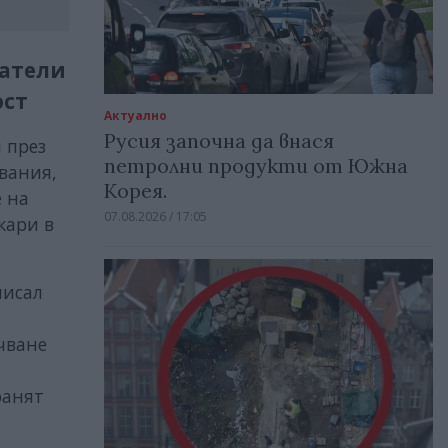
татели
ост
Актуално
Русия започна да внася
 през
петролни продукти от Южна
двания,
Корея.
е на
07.08.2026 / 17:05
кари в
писал
чване
ранят