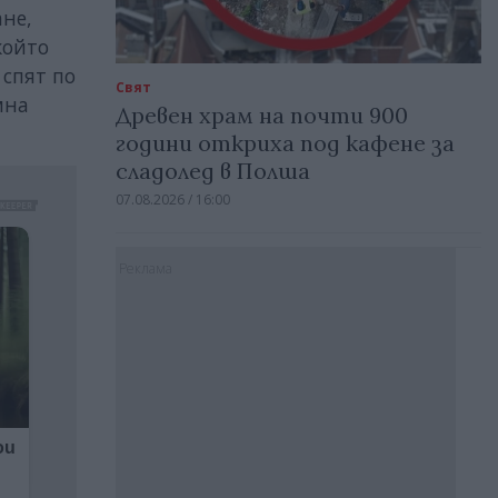
ане,
който
 спят по
Свят
мна
Древен храм на почти 900
години откриха под кафене за
сладолед в Полша
07.08.2026 / 16:00
Реклама