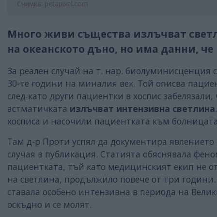
Снимка: petapixel.com
Много живи същества излъчват светл
на океанското дъно, но има данни, че
За реален случай на т. нар. биолуминисценция
30-те години на миналия век. Той описва пациен
след като други пациентки в хоспис забелязали,
астматичката
излъчват интензивна светлина
хосписа и насочили пациентката към болницата
Там д-р Проти успял да документира явлението
случая в публикация. Статията обяснявала фен
пациентката, тъй като медицинският екип не о
на светлина, продължило повече от три години.
ставала особено интензивна в периода на Велик
оскъдно и се молят.