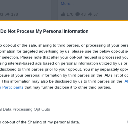
-
Do Not Process My Personal Information
to opt-out of the sale, sharing to third parties, or processing of your per
formation for targeted advertising by us, please use the below opt-out s
r selection. Please note that after your opt-out request is processed y
eing interest-based ads based on personal information utilized by us or
то чувствителните камери заснели
слаба светли
disclosed to third parties prior to your opt-out. You may separately opt-
лъчване”.
Най-слабо било утрешното им излъчван
losure of your personal information by third parties on the IAB’s list of
. This information may also be disclosed by us to third parties on the
IA
лвала, за да достигне върха си в 16:00 часа, и до 22
Participants
that may further disclose it to other third parties.
исимо по-силна или по-слаба, най-интензивно „све
ото и шията.
l Data Processing Opt Outs
ството на енергия в тялото, т.е., метаболитните
одни радикали” – силно реактивни междинни прод
o opt-out of the Sharing of my personal data.
ии, много от които неприятни, но също и