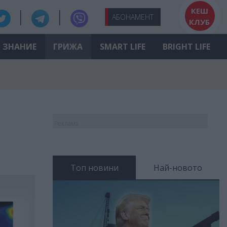
КЕШ
АБО
НАМЕНТ
КЛУБ
ЗНАНИЕ
ГРИЖА
SMART LIFE
BRIGHT LIFE
Реклама
Топ новини
Най-новото