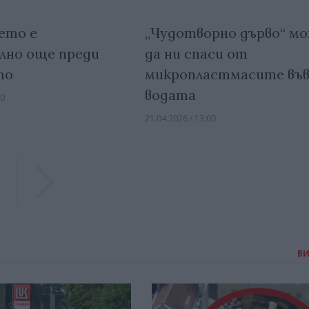
ето е
„Чудотворно дърво“ м
лно още преди
да ни спаси от
то
микропластмасите въ
водата
00
21.04.2026 / 13:00
Previous
Previous
В