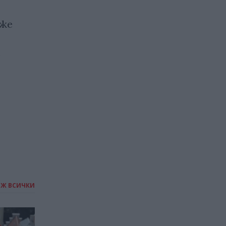
оже
Откритие: Имунната
система при мъжете и
в
жените старее по
различен начин
11.04.2026 / 18:00
ИЖ ВСИЧКИ