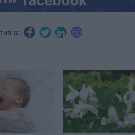
facebook
А
ВЪВ
тия в: