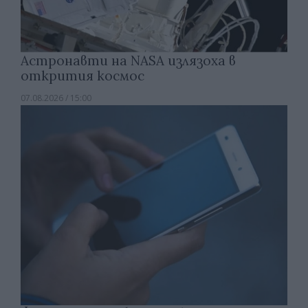
Астронавти на NASA излязоха в
открития космос
07.08.2026 / 15:00