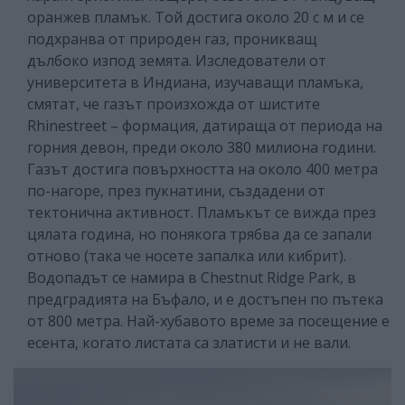
оранжев пламък. Той достига около 20 с м и се
подхранва от природен газ, проникващ
дълбоко изпод земята. Изследователи от
университета в Индиана, изучаващи пламъка,
смятат, че газът произхожда от шистите
Rhinestreet – формация, датираща от периода на
горния девон, преди около 380 милиона години.
Газът достига повърхността на около 400 метра
по-нагоре, през пукнатини, създадени от
тектонична активност. Пламъкът се вижда през
цялата година, но понякога трябва да се запали
отново (така че носете запалка или кибрит).
Водопадът се намира в Chestnut Ridge Park, в
предградията на Бъфало, и е достъпен по пътека
от 800 метра. Най-хубавото време за посещение е
есента, когато листата са златисти и не вали.