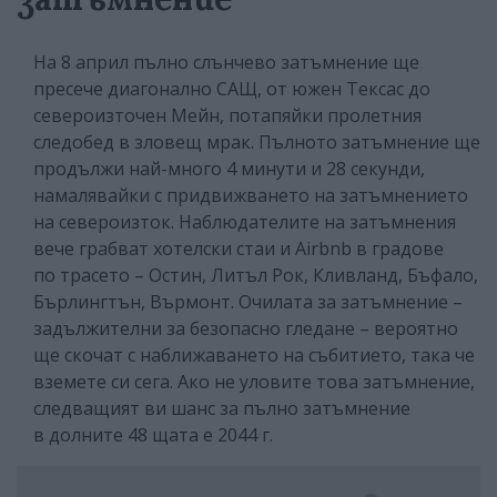
На 8 април пълно слънчево затъмнение ще
пресече диагонално САЩ, от южен Тексас до
североизточен Мейн, потапяйки пролетния
следобед в зловещ мрак. Пълното затъмнение ще
продължи най-много 4 минути и 28 секунди,
намалявайки с придвижването на затъмнението
на североизток. Наблюдателите на затъмнения
вече грабват хотелски стаи и Airbnb в градове
по трасето – Остин, Литъл Рок, Кливланд, Бъфало,
Бърлингтън, Върмонт. Очилата за затъмнение –
задължителни за безопасно гледане – вероятно
ще скочат с наближаването на събитието, така че
вземете си сега. Ако не уловите това затъмнение,
следващият ви шанс за пълно затъмнение
в долните 48 щата е 2044 г.