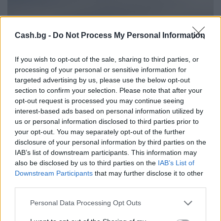
Cash.bg -
Do Not Process My Personal Information
If you wish to opt-out of the sale, sharing to third parties, or
processing of your personal or sensitive information for
targeted advertising by us, please use the below opt-out
section to confirm your selection. Please note that after your
opt-out request is processed you may continue seeing
interest-based ads based on personal information utilized by
us or personal information disclosed to third parties prior to
your opt-out. You may separately opt-out of the further
disclosure of your personal information by third parties on the
Облаци Утринна слава
IAB’s list of downstream participants. This information may
also be disclosed by us to third parties on the
IAB’s List of
Downstream Participants
that may further disclose it to other
Едно от най-редките и зрелищни облачни
third parties.
образувания в света може да се види между
септември и ноември над австралийския залив
Personal Data Processing Opt Outs
Карпентария. Утринна слава е дълъг облак с