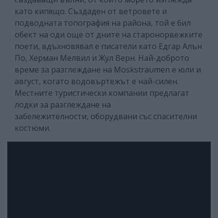
като кипящо. Създаден от ветровете и
подводната топография на района, той е бил
обект на оди още от дните на старонорвежките
поети, вдъхновявал е писатели като Едгар Алън
По, Херман Мелвил и Жул Верн. Най-доброто
време за разглеждане на Moskstraumen е юли и
август, когато водовъртежът е най-силен.
Местните туристически компании предлагат
лодки за разглеждане на
забележителности, оборудвани със спасителни
костюми.