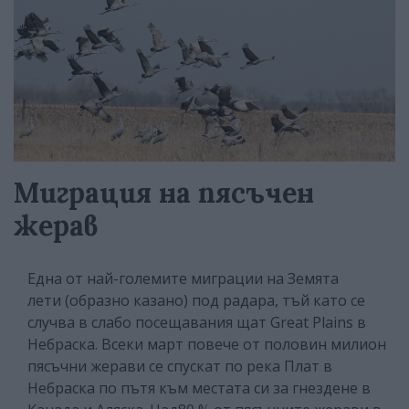
Миграция на пясъчен
жерав
Една от най-големите миграции на Земята
лети (образно казано) под радара, тъй като се
случва в слабо посещавания щат Great Plains в
Небраска. Всеки март повече от половин милион
пясъчни жерави се спускат по река Плат в
Небраска по пътя към местата си за гнездене в