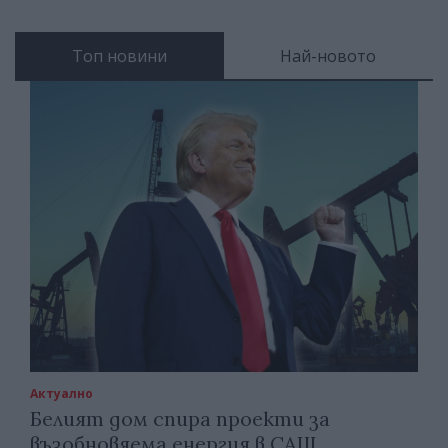
Топ новини
Най-новото
Актуално
Белият дом спира проекти за
възобновяема енергия в САЩ