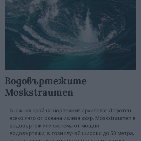
Водовъртежите
Moskstraumen
В южния край на норвежкия архипелаг Лофотен
всяко лято от океана излиза звяр. Moskstraumen е
водовъртеж или система от мощни
водовъртежи, в този случай широки до 50 метра,
създаващи вълни, от които морето изглежда