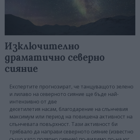
Изключително
драматично северно
сияние
Експертите прогнозират, че танцуващото зелено
и лилаво на северното сияние ще бъде най-
интензивно от две
десетилетия насам, благодарение на слънчевия
максимум или период на повишена активност на
слънчевата повърхност. Тази активност би
трябвало да направи северното сияние (известно
също като полярно сияние) по-видимо по-на юг