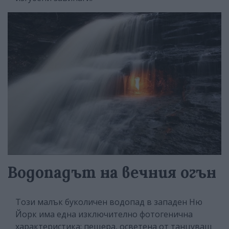
Водопадът на вечния огън
Този малък буколичен водопад в западен Ню
Йорк има една изключително фотогенична
характеристика: пещера, осветена от танцуващ