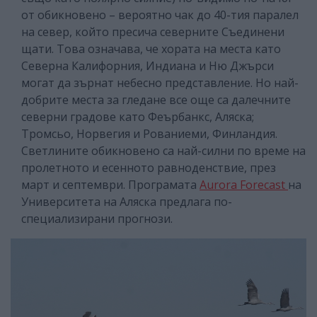
от обикновено – вероятно чак до 40-тия паралел
на север, който пресича северните Съединени
щати. Това означава, че хората на места като
Северна Калифорния, Индиана и Ню Джърси
могат да зърнат небесно представление. Но най-
добрите места за гледане все още са далечните
северни градове като Феърбанкс, Аляска;
Тромсьо, Норвегия и Рованиеми, Финландия.
Светлините обикновено са най-силни по време на
пролетното и есенното равноденствие, през
март и септември. Програмата
Aurora Forecast
на
Университета на Аляска предлага по-
специализирани прогнози.