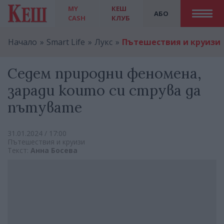
MY
КЕШ
АБО
CASH
КЛУБ
Начало
Smart Life
Лукс
Пътешествия и круизи
Седем природни феномена,
заради които си струва да
пътувате
31.01.2024 / 17:00
Пътешествия и круизи
Текст:
Анна Босева