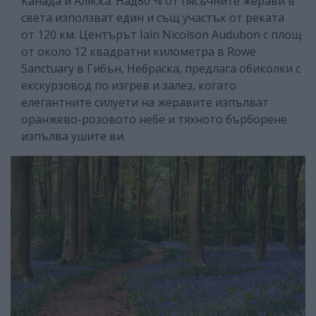
Канада и Аляска. Над80 % от пясъчните жерави в
света използват един и същ участък от реката
от 120 км. Центърът Iain Nicolson Audubon с площ
от около 12 квадратни километра в Rowe
Sanctuary в Гибън, Небраска, предлага обиколки с
екскурзовод по изгрев и залез, когато
елегантните силуети на жеравите изпълват
оранжево-розовото небе и тяхното бърборене
изпълва ушите ви.