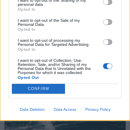
I want to opt-out of the Sharing of my
форма на тръба, прорязващ небето на дължина
personal data.
Opted In
до 62 мили. Обикновено се образува сутрин в края
на сухия сезон в региона и често е последван от
I want to opt-out of the Sale of my
гръмотевични бури. Morning Glory привлича
Personal Data.
Opted In
фотографи, както и пилоти на планери, които
„сърфират“ по силните възходящи вълни. Най-
I want to opt-out of processing my
Personal Data for Targeted Advertising.
популярното място за наблюдаване
Opted In
на тези облаци е малкият изолиран град
Бърктаун с население 238 души в Куинсланд.
I want to opt-out of Collection, Use,
Retention, Sale, and/or Sharing of my
Personal Data that Is Unrelated with the
За местните народи Gangalidda и Garawa в района
Purposes for which it was collected.
облакът има културно и духовно значение – те
Opted Out
вярват, че това е източник на енергия, която носи
CONFIRM
духовете на техните предци. Също така е и
индикатор за промяна на времето от сухо към
влажно.
Data Deletion
Data Access
Privacy Policy