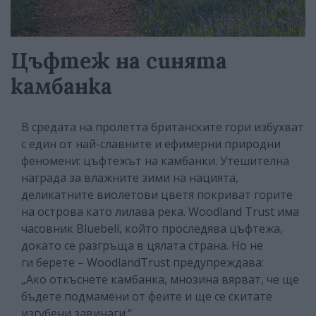
Цъфтеж на синята
камбанка
В средата на пролетта британските гори избухват
с един от най-славните и ефимерни природни
феномени: цъфтежът на камбанки. Утешителна
награда за влажните зими на нацията,
деликатните виолетови цветя покриват горите
на острова като лилава река. Woodland Trust има
часовник Bluebell, който проследява цъфтежа,
докато се разгръща в цялата страна. Но не
ги берете – WoodlandTrust предупреждава:
„Ако откъснете камбанка, мнозина вярват, че ще
бъдете подмамени от феите и ще се скитате
изгубени завинаги.“