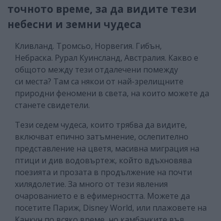
точното време, за да видите тези
небесни и земни чудеса
Кливланд. Тромсьо, Норвегия. Гибън,
Небраска. Рурал Куинсланд, Австралия. Какво е
общото между тези отдалечени помежду
си места? Там са някои от най-зрелищните
природни феномени в света, на които можете да
станете свидетели.
Тези седем чудеса, които трябва да видите,
включват епично затъмнение, ослепително
представление на цветя, масивна миграция на
птици и див водовъртеж, който вдъхновява
поезията и прозата в продължение на почти
хилядолетие. За много от тези явления
очарованието е в ефимерността. Можете да
посетите Париж, Disney World, или плажовете на
Канкун по всяко време, но камбанките във