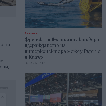
Актуално
Френска инвестиция активира
талът
изграждането на
интерконектора между Гърция
и Кипър
че
06.08.2026 / 17:06
иони,