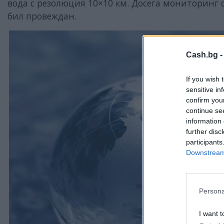
вода с резолюция 10×10 км. Досега мониторинг с
бил провеждан.
Cash.bg 
If you wish 
sensitive in
confirm you
continue se
information 
further disc
participants
Downstream 
Persona
I want t