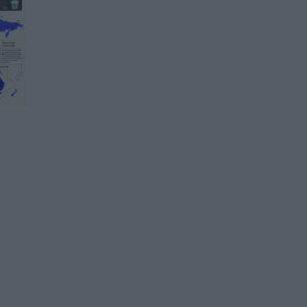
САЩ и Израел нанесоха
удар по резервоар с вода в
Иран
28.03.2026 / 19:00