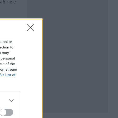
аб не е
sonal or
ection to
ou may
 personal
out of the
 downstream
B’s List of