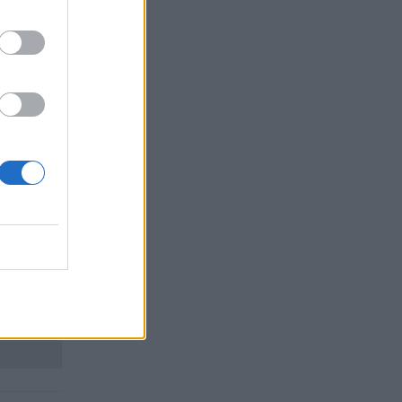
ез
то
дарение
е.