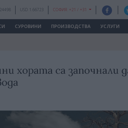
.24498
USD 1.66723
СОФИЯ:
+21 / +31
СИ
СУРОВИНИ
ПРОИЗВОДСТВА
УСЛУГИ
ни хората са започнали д
вода