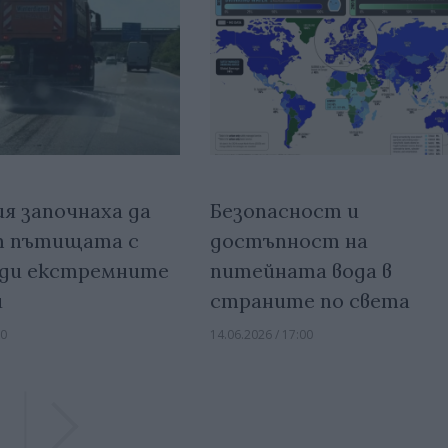
ия започнаха да
Безопасност и
т пътищата с
достъпност на
ади екстремните
питейната вода в
и
страните по света
00
14.06.2026 / 17:00
Previous
Previous