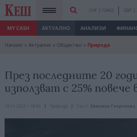
CHF 2.10463
GBP 2
MY
CASH
АКТУАЛНО
АНАЛИЗИ
ФИНАН
Начало
Актуално
Общество
Природа
През последните 20 годи
използват с 25% повече 
19.11.2025 / 18:00
Природа
Текст:
Евелина Георгиева