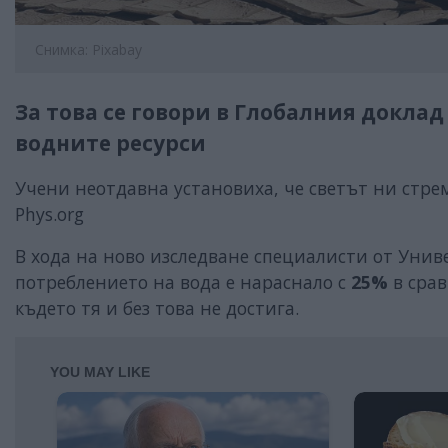
Снимка: Pixabay
За това се говори в Глобалния доклад
водните ресурси
Учени неотдавна установиха, че светът ни стр
Phys.org
В хода на ново изследване специалисти от Униве
потреблението на вода е нараснало с
25%
в срав
където тя и без това не достига.