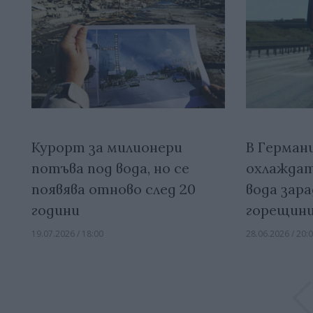
Курорт за милионери
В Герман
потъва под вода, но се
охлажда
появява отново след 20
вода зар
години
горещин
19.07.2026 / 18:00
28.06.2026 / 20: