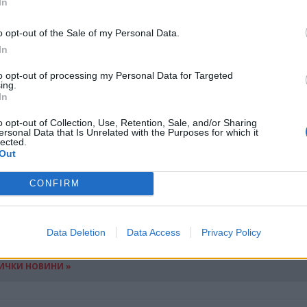
In
o opt-out of the Sale of my Personal Data.
In
to opt-out of processing my Personal Data for Targeted
ing.
In
o opt-out of Collection, Use, Retention, Sale, and/or Sharing
редстои да свършат още много. Така например, чр
ersonal Data that Is Unrelated with the Purposes for which it
lected.
а може да се спести повече от една трета от цяло
Out
ство по света. Това може да стане възможно благо
CONFIRM
ни напоителни системи и по-ефективно управлени
Data Deletion
Data Access
Privacy Policy
ИЧКИ НОВИНИ »