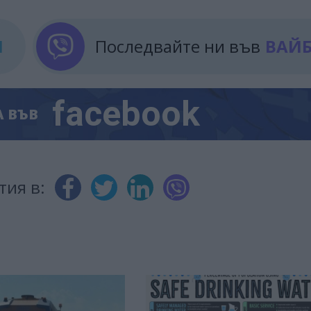
М
Последвайте ни във
ВАЙ
facebook
А
ВЪВ
тия в: