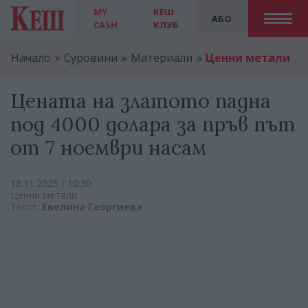
MY
КЕШ
АБО
CASH
КЛУБ
Начало
Суровини
Материали
Ценни метали
Цената на златото падна
под 4000 долара за пръв път
от 7 ноември насам
18.11.2025 / 10:30
Ценни метали
Текст:
Евелина Георгиева