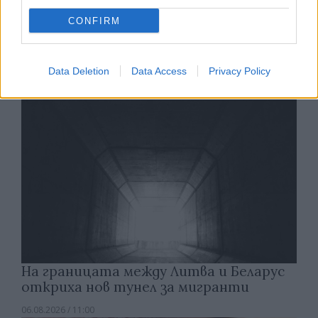
Какви са минималните заплати в
CONFIRM
Европа
06.08.2026 / 12:00
Data Deletion
Data Access
Privacy Policy
На границата между Литва и Беларус
откриха нов тунел за мигранти
06.08.2026 / 11:00