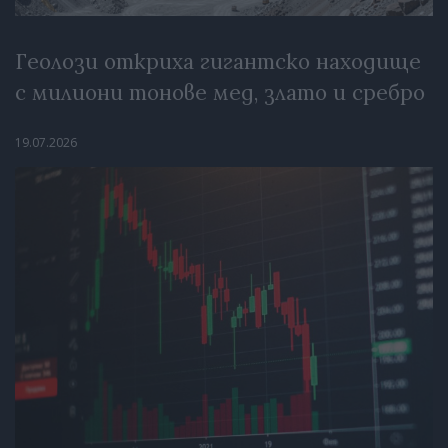
Геолози откриха гигантско находище
с милиони тонове мед, злато и сребро
19.07.2026