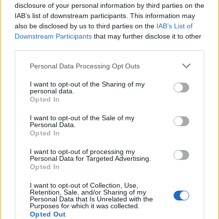
disclosure of your personal information by third parties on the
IAB’s list of downstream participants. This information may
also be disclosed by us to third parties on the
IAB’s List of
Изпълнителният директор на Revolut
Downstream Participants
that may further disclose it to other
може да стане най-богатият
third parties.
европеец
Personal Data Processing Opt Outs
06.08.2026 / 13:00
I want to opt-out of the Sharing of my
personal data.
Opted In
I want to opt-out of the Sale of my
Personal Data.
Opted In
I want to opt-out of processing my
Personal Data for Targeted Advertising.
Opted In
I want to opt-out of Collection, Use,
Retention, Sale, and/or Sharing of my
Personal Data that Is Unrelated with the
Purposes for which it was collected.
Opted Out