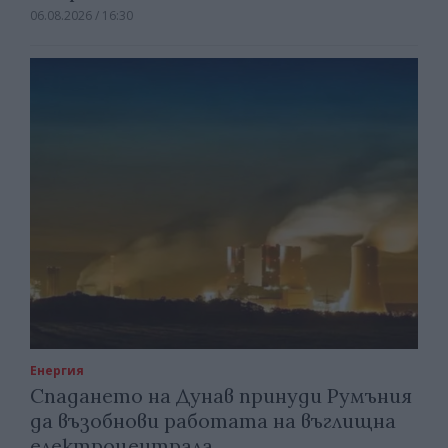
06.08.2026 / 16:30
Енергия
Спадането на Дунав принуди Румъния
да възобнови работата на въглищна
електроцентрала