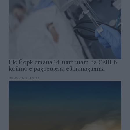
Ню Йорк стана 14-ият щат на САЩ, в
който е разрешена евтаназията
06.08.2026 / 16:00