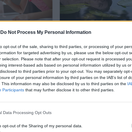
-
Do Not Process My Personal Information
to opt-out of the sale, sharing to third parties, or processing of your per
formation for targeted advertising by us, please use the below opt-out s
r selection. Please note that after your opt-out request is processed y
eing interest-based ads based on personal information utilized by us or
disclosed to third parties prior to your opt-out. You may separately opt-
losure of your personal information by third parties on the IAB’s list of
. This information may also be disclosed by us to third parties on the
IA
Participants
that may further disclose it to other third parties.
l Data Processing Opt Outs
 на безконтактните технологии, в това число и
т
. България е сред държавите с високо ниво на свър
o opt-out of the Sharing of my personal data.
 активните интернет потребители на месец ще дост