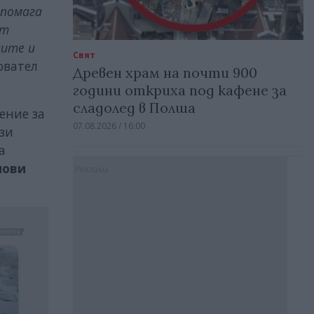
дпомага
ат
дите и
Свят
овател
Древен храм на почти 900
години откриха под кафене за
сладолед в Полша
ение за
07.08.2026 / 16:00
ози
а
нови
Реклама