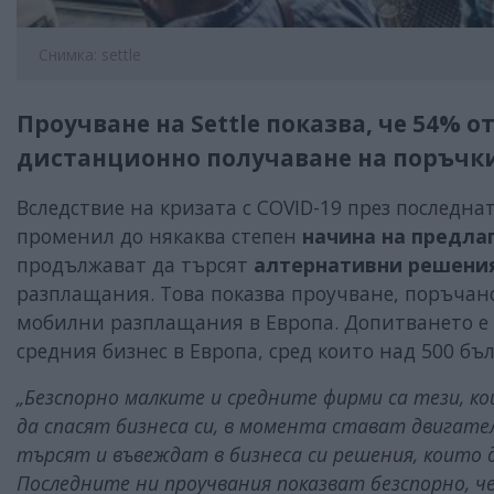
Снимка: settle
Проучване на Settle показва, че 54% 
дистанционно получаване на поръчк
Вследствие на кризата с COVID-19 през последнат
променил до някаква степен
начина на предла
продължават да търсят
алтернативни решени
разплащания. Това показва проучване, поръчано
мобилни разплащания в Европа. Допитването е 
средния бизнес в Европа, сред които над 500 бъ
„Безспорно малките и средните фирми са тези, к
да спасят бизнеса си, в момента стават двигат
търсят и въвеждат в бизнеса си решения, които 
Последните ни проучвания показват безспорно, ч