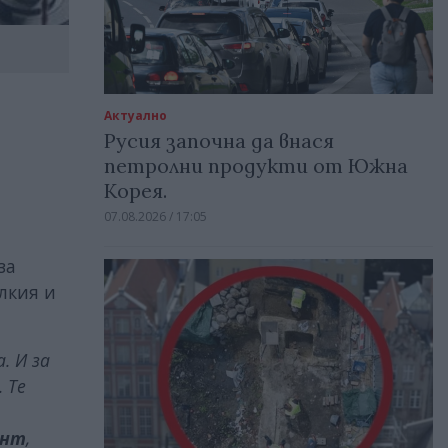
Актуално
Русия започна да внася
петролни продукти от Южна
Корея.
07.08.2026 / 17:05
за
лкия и
. И за
. Те
ент
,