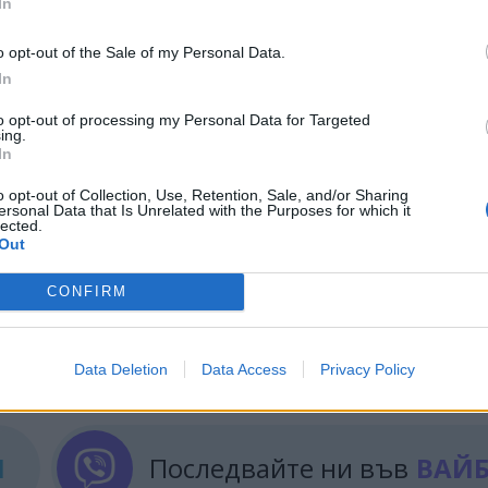
In
оят на активните потребители със смартфони - 4,1
ст от потребителската база на малкия и средния б
o opt-out of the Sale of my Personal Data.
ща, използвайки своя телефон“,
допълва Дьодерлайн
In
частници очакват кризата да отмине и да се върн
to opt-out of processing my Personal Data for Targeted
ing.
 1 до 2 години,
19%
са доста по-оптимистични и 
In
е това вече никога няма да се случи и трябва да с
o opt-out of Collection, Use, Retention, Sale, and/or Sharing
ersonal Data that Is Unrelated with the Purposes for which it
lected.
Out
Е
ОНЛАЙН ПАЗАРУВАНЕ
CONFIRM
ИЧКИ НОВИНИ »
Data Deletion
Data Access
Privacy Policy
М
Последвайте ни във
ВАЙ