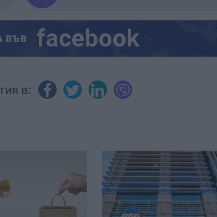
facebook
А
ВЪВ
тия в: