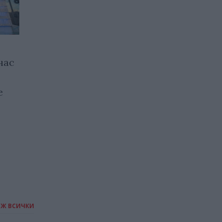
нас
Европейският съюз глоби
AliExpress с рекордните
е
половин милиард евро
20.07.2026 / 18:00
ИЖ ВСИЧКИ