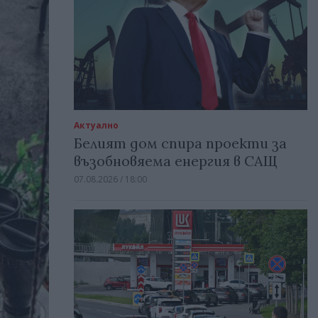
Актуално
Белият дом спира проекти за
възобновяема енергия в САЩ
07.08.2026 / 18:00