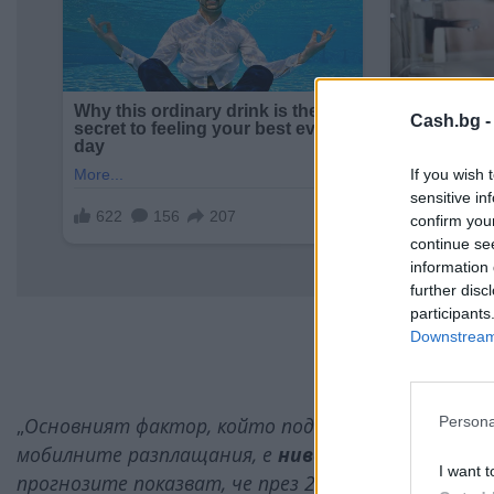
Cash.bg 
If you wish 
sensitive in
confirm you
continue se
information 
further disc
participants
Downstream 
Persona
„
Основният фактор, който подпомага развитието
мобилните разплащания, е
нивото на свързанос
I want t
прогнозите показват, че през 2022 г. броят на