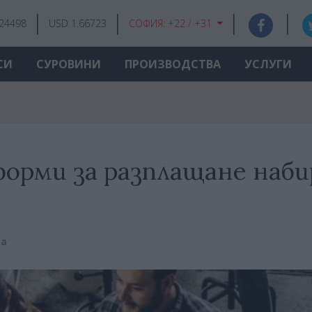
.24498
USD 1.66723
СОФИЯ:
+22 / +31
СИ
СУРОВИНИ
ПРОИЗВОДСТВА
УСЛУГИ
рми за разплащане наб
ва