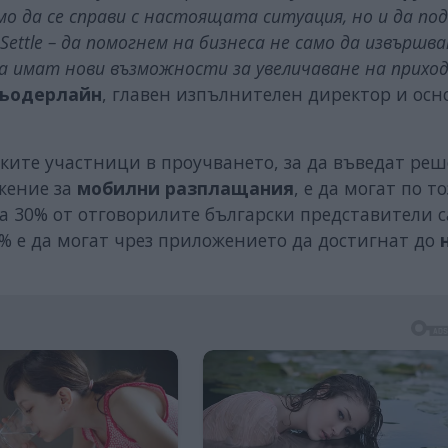
амо да се справи с настоящата ситуация, но и да по
Settle – да помогнем на бизнеса не само да извършв
 да имат нови възможности за увеличаване на прихо
Дьодерлайн
, главен изпълнителен директор и осн
ките участници в проучването, за да въведат реш
жение за
мобилни разплащания
, е да могат по т
а 30% от отговорилите български представители с
% е да могат чрез приложението да достигнат до