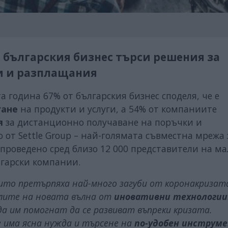
от българския бизнес търси решения за
и и разплащания
а година 67% от българския бизнес споделя, че е
гане
на продукти и услуги, а 54% от компаниите
я
за дистанционно получаване на поръчки и
 от Settle Group – най-голямата съвместна мрежа 
проведено сред близо 12 000 представители на ма
лгарски компании.
оито претърпяха най-много загуби от коронакризата
елите на новата вълна от
иновативни технологии
да им помогнат да се развиват въпреки кризата.
е има ясна нужда и търсене на
по-удобен инструм