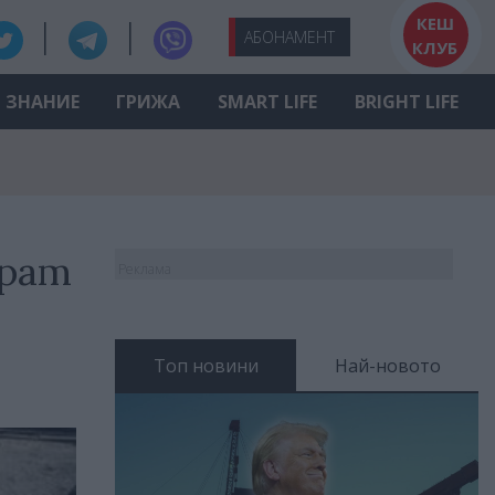
КЕШ
АБО
НАМЕНТ
КЛУБ
ЗНАНИЕ
ГРИЖА
SMART LIFE
BRIGHT LIFE
ират
Реклама
Топ новини
Най-новото