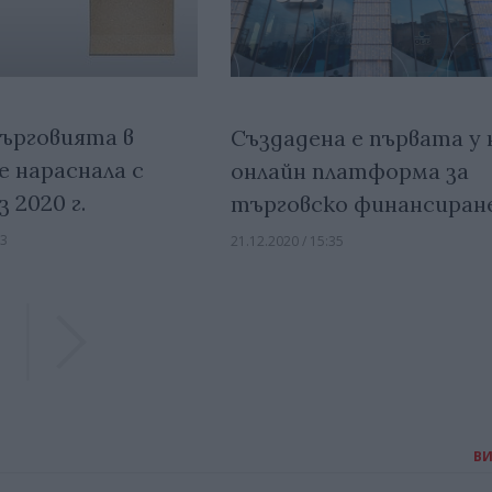
ърговията в
Създадена е първата у 
е нараснала с
онлайн платформа за
з 2020 г.
търговско финансиран
23
21.12.2020 / 15:35
Previous
Previous
В