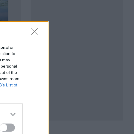
sonal or
ection to
ou may
 personal
out of the
 downstream
B’s List of
заност и
игне