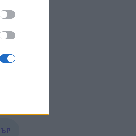
3
изнес
.
ат към
очакват
е научим
БЪР