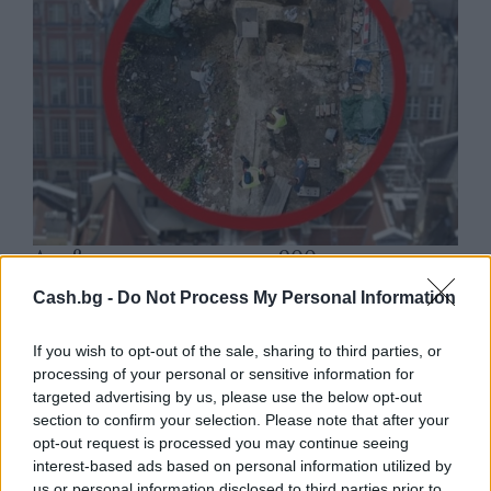
Древен храм на почти 900 години
откриха под кафене за сладолед в
Cash.bg -
Do Not Process My Personal Information
Полша
07.08.2026 / 16:00
If you wish to opt-out of the sale, sharing to third parties, or
processing of your personal or sensitive information for
targeted advertising by us, please use the below opt-out
section to confirm your selection. Please note that after your
opt-out request is processed you may continue seeing
interest-based ads based on personal information utilized by
us or personal information disclosed to third parties prior to