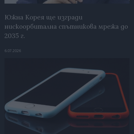
Южна Корея ще изгради
нискоорбитална спътникова мрежа до
2035 г.
6.07.2026