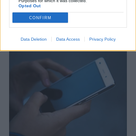
Purposes for which it was collected.
Opted Out
CONFIRM
Астронавти на NASA излязоха в
открития космос
Data Deletion
Data Access
Privacy Policy
07.08.2026 / 15:00