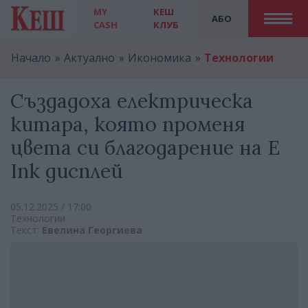
MY
КЕШ
АБО
CASH
КЛУБ
Начало
Актуално
Икономика
Технологии
Създадоха електрическа
китара, която променя
цвета си благодарение на E
Ink дисплей
05.12.2025 / 17:00
Технологии
Текст:
Евелина Георгиева