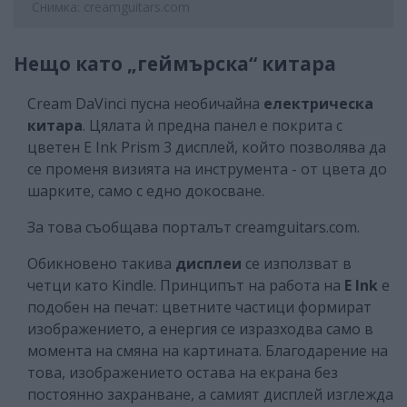
Снимка: creamguitars.com
Нещо като „геймърска“ китара
Cream DaVinci пусна необичайна
електрическа
китара
. Цялата ѝ предна панел е покрита с
цветен E Ink Prism 3 дисплей, който позволява да
се променя визията на инструмента - от цвета до
шарките, само с едно докосване.
За това съобщава порталът creamguitars.com.
Обикновено такива
дисплеи
се използват в
четци като Kindle. Принципът на работа на
E Ink
е
подобен на печат: цветните частици формират
изображението, а енергия се изразходва само в
момента на смяна на картината. Благодарение на
това, изображението остава на екрана без
постоянно захранване, а самият дисплей изглежда