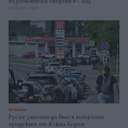
възобновяема енергия в САЩ
07.08.2026 / 18:00
Актуално
Русия започна да внася петролни
продукти от Южна Корея.