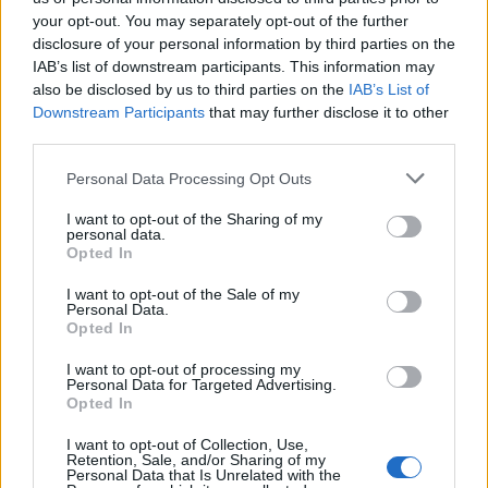
your opt-out. You may separately opt-out of the further
disclosure of your personal information by third parties on the
IAB’s list of downstream participants. This information may
also be disclosed by us to third parties on the
IAB’s List of
Downstream Participants
that may further disclose it to other
third parties.
Personal Data Processing Opt Outs
Изкуствен интелект за първи път
създаде нови жизнеспособни вируси
I want to opt-out of the Sharing of my
personal data.
07.08.2026 / 15:30
Opted In
I want to opt-out of the Sale of my
Personal Data.
Opted In
I want to opt-out of processing my
Personal Data for Targeted Advertising.
Opted In
I want to opt-out of Collection, Use,
Retention, Sale, and/or Sharing of my
Personal Data that Is Unrelated with the