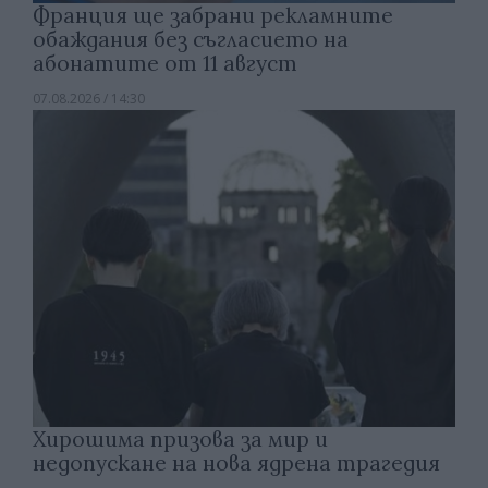
Франция ще забрани рекламните
обаждания без съгласието на
абонатите от 11 август
07.08.2026 / 14:30
Хирошима призова за мир и
недопускане на нова ядрена трагедия