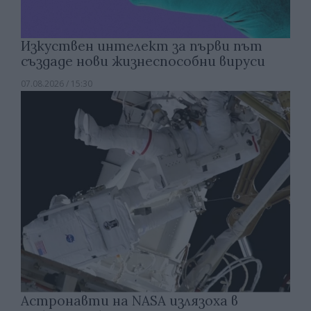
Изкуствен интелект за първи път
създаде нови жизнеспособни вируси
07.08.2026 / 15:30
Астронавти на NASA излязоха в