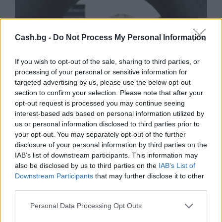
Cash.bg -
Do Not Process My Personal Information
If you wish to opt-out of the sale, sharing to third parties, or
processing of your personal or sensitive information for
targeted advertising by us, please use the below opt-out
section to confirm your selection. Please note that after your
opt-out request is processed you may continue seeing
interest-based ads based on personal information utilized by
us or personal information disclosed to third parties prior to
your opt-out. You may separately opt-out of the further
Хирошима призова за мир и
disclosure of your personal information by third parties on the
недопускане на нова ядрена трагедия
IAB’s list of downstream participants. This information may
also be disclosed by us to third parties on the
IAB’s List of
07.08.2026 / 14:00
Downstream Participants
that may further disclose it to other
third parties.
Personal Data Processing Opt Outs