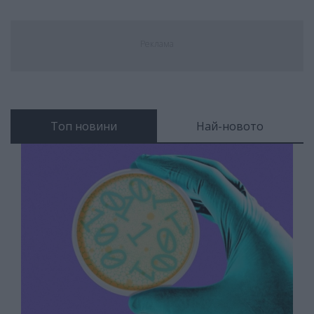
Реклама
Топ новини
Най-новото