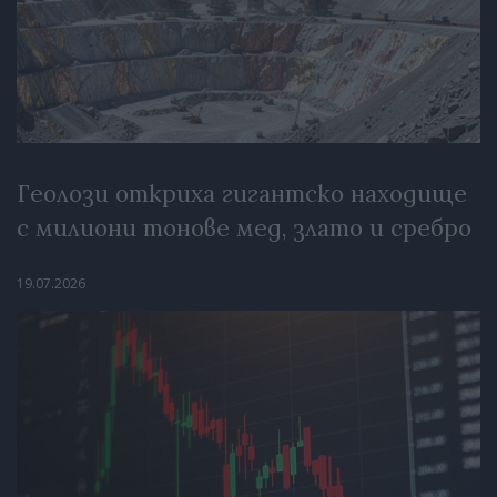
Геолози откриха гигантско находище
с милиони тонове мед, злато и сребро
19.07.2026