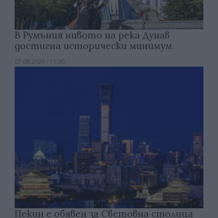
В Румъния нивото на река Дунав
достигна исторически минимум
07.08.2026 / 11:30
Пекин е обявен за Световна столица