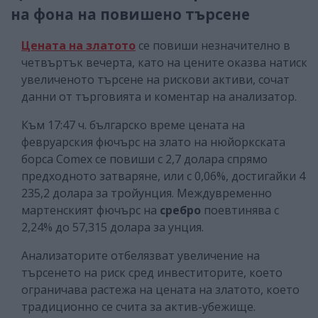
на фона на повишено търсене
Цената на златото
се повиши незначително в
четвъртък вечерта, като на цените оказва натиск
увеличеното търсене на рискови активи, сочат
данни от търговията и коментар на анализатор.
Към 17:47 ч. българско време цената на
февруарския фючърс на злато на нюйоркската
борса Comex се повиши с 2,7 долара спрямо
предходното затваряне, или с 0,06%, достигайки 4
235,2 долара за тройунция. Междувременно
мартенският фючърс на
сребро
поевтинява с
2,24% до 57,315 долара за унция.
Анализаторите отбелязват увеличение на
търсенето на риск сред инвеститорите, което
ограничава растежа на цената на златото, което
традиционно се счита за актив-убежище.