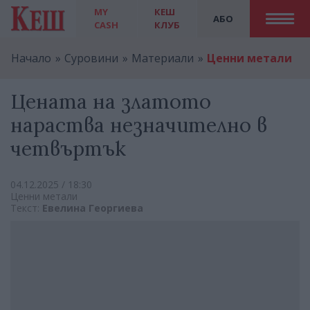
MY
КЕШ
АБО
CASH
КЛУБ
Начало
Суровини
Материали
Ценни метали
Цената на златото
нараства незначително в
четвъртък
04.12.2025 / 18:30
Ценни метали
Текст:
Евелина Георгиева