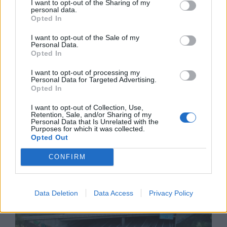
I want to opt-out of the Sharing of my
personal data.
Opted In
I want to opt-out of the Sale of my
Personal Data.
Opted In
I want to opt-out of processing my
Personal Data for Targeted Advertising.
Opted In
Тръмп забрани „родилния туризъм“ в
I want to opt-out of Collection, Use,
Retention, Sale, and/or Sharing of my
САЩ
Personal Data that Is Unrelated with the
Purposes for which it was collected.
07.08.2026 / 13:30
Opted Out
CONFIRM
Data Deletion
Data Access
Privacy Policy