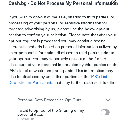
Cash.bg -
Do Not Process My Personal Information
If you wish to opt-out of the sale, sharing to third parties, or
processing of your personal or sensitive information for
targeted advertising by us, please use the below opt-out
section to confirm your selection. Please note that after your
opt-out request is processed you may continue seeing
interest-based ads based on personal information utilized by
us or personal information disclosed to third parties prior to
Природен газ от Кипър ще потече към
your opt-out. You may separately opt-out of the further
Европа през 2028 година
disclosure of your personal information by third parties on the
09.08.2026 / 17:30
IAB’s list of downstream participants. This information may
also be disclosed by us to third parties on the
IAB’s List of
Downstream Participants
that may further disclose it to other
third parties.
Personal Data Processing Opt Outs
I want to opt-out of the Sharing of my
personal data.
Opted In