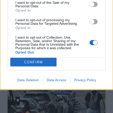
I want to opt-out of the Sale of my
Personal Data.
Opted In
I want to opt-out of processing my
Personal Data for Targeted Advertising.
Белият дом спира проекти за
Opted In
възобновяема енергия в САЩ
I want to opt-out of Collection, Use,
Retention, Sale, and/or Sharing of my
07.08.2026 / 18:00
Personal Data that Is Unrelated with the
Purposes for which it was collected.
Opted Out
CONFIRM
Data Deletion
Data Access
Privacy Policy