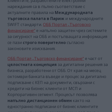
клиентите, разработените електронни
нареждания са в пълно съответствие с
актуалните правила на
Международната
търговска палата в Париж
и международните
SWIFT стандарти.
ОББ Портал „Търговско
финансиране“
е напълно защитен чрез системите
за сигурност на ОББ и постъпващата информация
се пази
строго поверително
съгласно
законовите изисквания.
ОББ Портал „Търговско финансиране“
е част от
цялостната концепция
за дигитални решения за
бизнеса, разработени от ОББ. От края на месец
октомври банката въведе и процес за дигитално
подписване с КЕП на документи, свързани с
кредити на бизнес клиенти от МСП и
Корпоративен сегмент. Процесът позволява
напълно дистанционен обмен
както на
едностранно подписани от бизнес клиентите