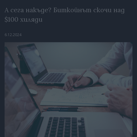
А сега накъде? Биткойнът скочи над
$100 хиляди
6.12.2024