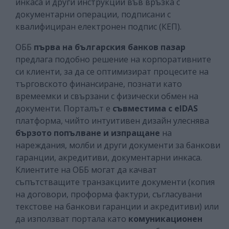
инкаса и други инструкции във връзка с
документарни операции, подписани с
квалифициран електронен подпис (КЕП).
ОББ
първа на българския банков пазар
предлага подобно решение на корпоративните
си клиенти, за да се оптимизират процесите на
търговското финансиране, познати като
времеемки и свързани с физически обмен на
документи. Порталът е
съвместима с eIDAS
платформа, чийто интуитивен дизайн улеснява
бързото попълване и изпращане
на
нареждания, молби и други документи за банкови
гаранции, акредитиви, документарни инкаса.
Клиентите на ОББ могат да качват
съпътстващите транзакциите документи (копия
на договори, проформа фактури, съгласувани
текстове на банкови гаранции и акредитиви) или
да използват портала като
комуникационен