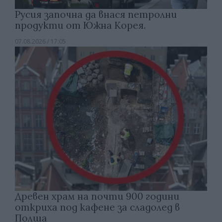
Русия започна да внася петролни
продукти от Южна Корея.
07.08.2026 / 17:05
Древен храм на почти 900 години
откриха под кафене за сладолед в
Полша