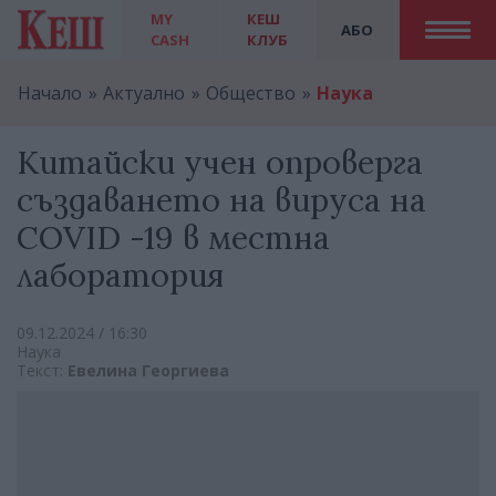
MY
КЕШ
АБО
CASH
КЛУБ
Начало
Актуално
Общество
Наука
Китайски учен опроверга
създаването на вируса на
COVID -19 в местна
лаборатория
09.12.2024 / 16:30
Наука
Текст:
Евелина Георгиева