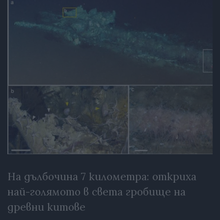
На дълбочина 7 километра: откриха
най-голямото в света гробище на
древни китове