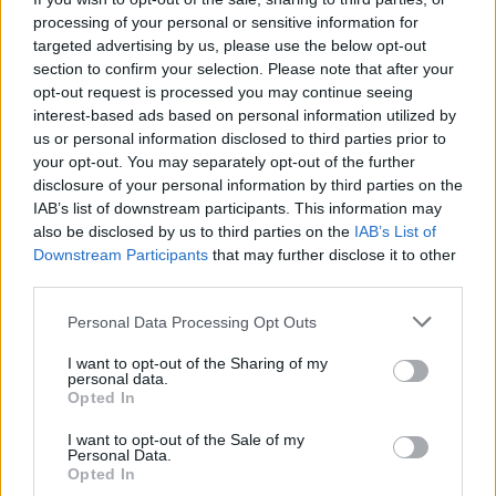
Ню Йорк стана 14-ият щат на САЩ, в
processing of your personal or sensitive information for
който е разрешена евтаназията
targeted advertising by us, please use the below opt-out
section to confirm your selection. Please note that after your
06.08.2026 / 16:00
opt-out request is processed you may continue seeing
interest-based ads based on personal information utilized by
us or personal information disclosed to third parties prior to
your opt-out. You may separately opt-out of the further
disclosure of your personal information by third parties on the
IAB’s list of downstream participants. This information may
also be disclosed by us to third parties on the
IAB’s List of
Downstream Participants
that may further disclose it to other
third parties.
Personal Data Processing Opt Outs
I want to opt-out of the Sharing of my
personal data.
Opted In
Спадането на Дунав принуди Румъния
I want to opt-out of the Sale of my
да възобнови работата на въглищна
Personal Data.
електроцентрала
Opted In