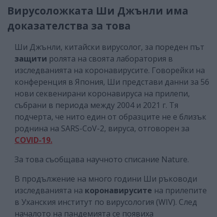
Вирусоложката Ши Джънли има
доказателства за това
Ши Джънли, китайски вирусолог, за пореден път
защити
ролята на своята лаборатория в
изследванията на коронавирусите. Говорейки на
конференция в Япония, Ши представи данни за 56
нови секвенирани коронавируса на прилепи,
събрани в периода между 2004 и 2021 г. Тя
подчерта, че нито един от образците не е близък
роднина на SARS-CoV-2, вируса, отговорен за
COVID-19.
За това съобщава научното списание Nature.
В продължение на много години Ши ръководи
изследванията на
коронавирусите
на прилепите
в Уханския институт по вирусология (WIV). След
началото на пандемията се появиха