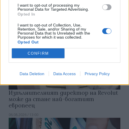
06.08.2026 / 15:30
I want to opt-out of processing my
Personal Data for Targeted Advertising.
Opted In
I want to opt-out of Collection, Use,
Retention, Sale, and/or Sharing of my
Personal Data that Is Unrelated with the
Purposes for which it was collected.
Opted Out
CONFIRM
Data Deletion
Data Access
Privacy Policy
Изпълнителният директор на Revolut
може да стане най-богатият
европеец
06.08.2026 / 13:00