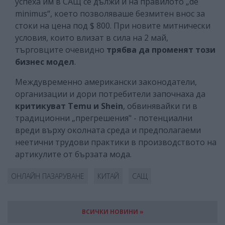
успеха им в САЩ се дължи и на правилото „de
minimus“, което позволяваше безмитен внос за
стоки на цена под $ 800. При новите митнически
условия, които влизат в сила на 2 май,
търговците очевидно
трябва да
променят този
бизнес модел
.
Междувременно американски законодатели,
организации и дори потребители започнаха да
критикуват Temu и Shein
, обвинявайки ги в
традиционни „прегрешения" - потенциални
вреди върху околната среда и предполагаеми
неетични трудови практики в производството на
артикулите от бързата мода.
ОНЛАЙН ПАЗАРУВАНЕ
КИТАЙ
САЩ
ВСИЧКИ НОВИНИ »