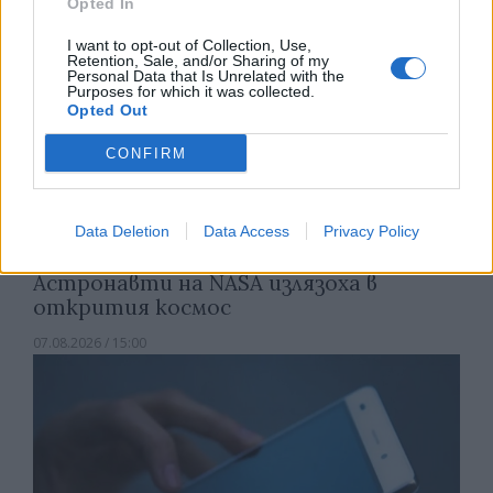
Opted In
I want to opt-out of Collection, Use,
Retention, Sale, and/or Sharing of my
Personal Data that Is Unrelated with the
Purposes for which it was collected.
Opted Out
CONFIRM
Data Deletion
Data Access
Privacy Policy
Астронавти на NASA излязоха в
открития космос
07.08.2026 / 15:00