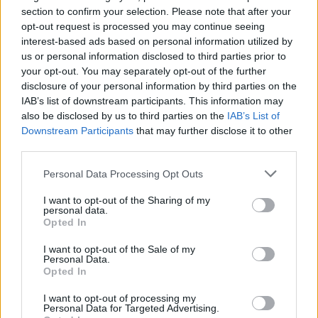
section to confirm your selection. Please note that after your
07.08.2026 / 16:00
opt-out request is processed you may continue seeing
interest-based ads based on personal information utilized by
us or personal information disclosed to third parties prior to
your opt-out. You may separately opt-out of the further
disclosure of your personal information by third parties on the
IAB’s list of downstream participants. This information may
also be disclosed by us to third parties on the
IAB’s List of
Downstream Participants
that may further disclose it to other
third parties.
Personal Data Processing Opt Outs
I want to opt-out of the Sharing of my
personal data.
Opted In
Изкуствен интелект за първи път
I want to opt-out of the Sale of my
създаде нови жизнеспособни вируси
Personal Data.
Opted In
07.08.2026 / 15:30
I want to opt-out of processing my
Personal Data for Targeted Advertising.