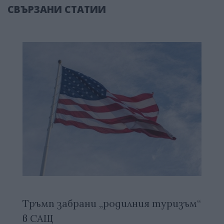
СВЪРЗАНИ СТАТИИ
Тръмп забрани „родилния туризъм“
в САЩ