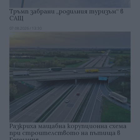
Тръмп забрани „родилния туризъм“ в
САЩ
07.08.2026 / 13:30
Разкриха мащабна корупционна схема
при строителството на пътища в
Германия