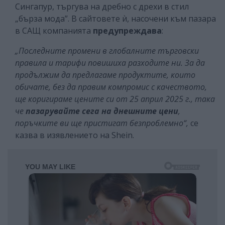
Сингапур, търгува на дребно с дрехи в стил
„бърза мода”. В сайтовете ѝ, насочени към пазара
в САЩ компанията
предупреждава
:
„Последните промени в глобалните търговски
правила и тарифи повишиха разходите ни. За да
продължим да предлагаме продуктите, които
обичате, без да правим компромис с качеството,
ще коригираме цените си от 25 април 2025 г., така
че
пазарувайте сега на днешните цени
,
поръчките ви ще пристигат безпроблемно“,
се
казва в изявлението на Shein.