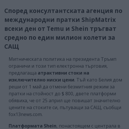
Според консултантската агенция по
международни пратки ShipMatrix
всеки ден от Temu и Shein тръгват
средно по един милион колети за
САЩ
Митническата политика на президента Тръмп
ограничи и този тип електронна търговия,
предлагаща
атрактивни стоки на
изключително ниски цени
. Тъй като Белия дом
реши от 1 май да отмени безмитния режим за
пратки на стойност до $ 800, двете платформи
обявиха, че от 25 април ще повишат значително
цените на стоките си, пътуващи за САЩ, съобщи
fox13news.com.
Платформата Shein
, понастоящем с централа в