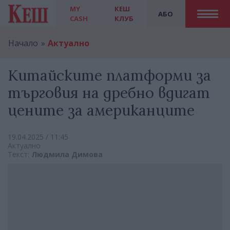
MY
КЕШ
АБО
CASH
КЛУБ
Начало
Актуално
Китайските платформи за
търговия на дребно вдигат
цените за американците
19.04.2025 / 11:45
Актуално
Текст:
Людмила Димова