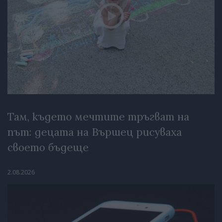
Там, където мечтите тръгват на
път: децата на Вършец рисуваха
своето бъдеще
2.08.2026