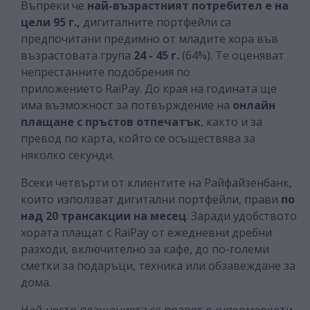
Въпреки че
най-възрастният потребител е на
цели 95 г.,
дигиталните портфейли са
предпочитани предимно от младите хора във
възрастовата група
24 - 45 г.
(64%). Те оценяват
непрестанните подобрения по
приложението RaiPay. До края на годината ще
има възможност за потвърждение на
онлайн
плащане с пръстов отпечатък
, както и за
превод по карта, който се осъществява за
няколко секунди.
Всеки четвърти от клиентите на Райфайзенбанк,
които използват дигитални портфейли, прави
по
над 20 трансакции на месец
. Заради удобството
хората плащат с RaiPay от ежедневни дребни
разходи, включително за кафе, до по-големи
сметки за подаръци, техника или обзавеждане за
дома.