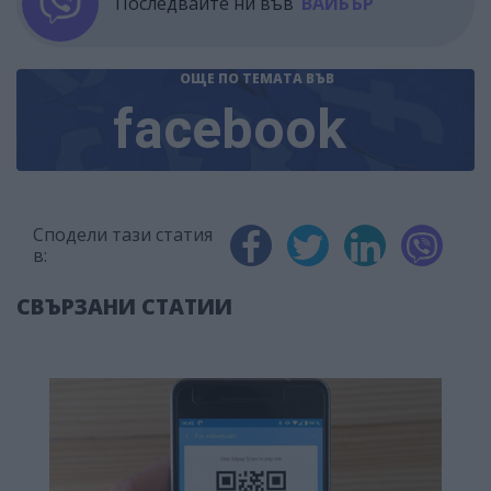
Последвайте ни във
ВАЙБЪР
ОЩЕ ПО ТЕМАТА
ВЪВ
facebook
Сподели тази статия
в:
СВЪРЗАНИ СТАТИИ