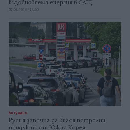
възобновяема енергия в САЩ
07.08.2026 / 18:00
Актуално
Русия започна да внася петролни
продукти от Южна Корея.