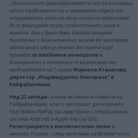
„
Технологиите разнообразяват по все по-вълнуващ
начин ежедневието ни и намаляват стреса от
пазаруването, като по този начин ни позволяват
да се фокусираме върху стойностните неща в
живота. Или с други думи, докато плащаме
дигитално и безконтактно, можем да чувстваме
света около себе си реално. Все повече хора
приемат
за ежедневие иновациите
в
банкирането и постоянно се възползват от
предимствата им.“,
казва
Мариела Атанасова,
директор „Индивидуално банкиране“ в
Райфайзенбанк
.
Над 22 хиляди
са вече активните клиенти на
Райфайзенбанк, които използват дигиталните
портфейли RaiPay (за смартфони с операционна
система Android) и Apple Pay (за iOS).
Регистрацията е изключително лесна
в
няколко стъпки – след изтегляне на безплатното