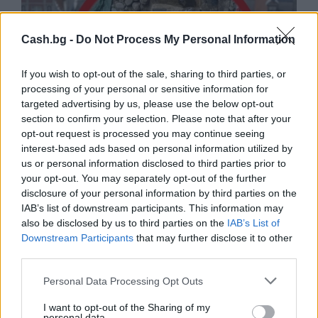
Cash.bg -
Do Not Process My Personal Information
If you wish to opt-out of the sale, sharing to third parties, or
processing of your personal or sensitive information for
targeted advertising by us, please use the below opt-out
section to confirm your selection. Please note that after your
opt-out request is processed you may continue seeing
interest-based ads based on personal information utilized by
us or personal information disclosed to third parties prior to
Древен храм на почти 900 години
your opt-out. You may separately opt-out of the further
откриха под кафене за сладолед в
disclosure of your personal information by third parties on the
Полша
IAB’s list of downstream participants. This information may
also be disclosed by us to third parties on the
IAB’s List of
07.08.2026 / 16:00
Downstream Participants
that may further disclose it to other
third parties.
Personal Data Processing Opt Outs
I want to opt-out of the Sharing of my
personal data.