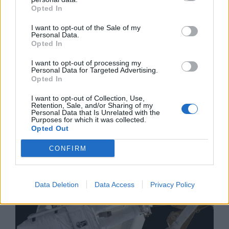
Opted In
I want to opt-out of the Sale of my
Personal Data.
Opted In
I want to opt-out of processing my
Personal Data for Targeted Advertising.
Opted In
Изкуствен интелект за първи път
I want to opt-out of Collection, Use,
създаде нови жизнеспособни вируси
Retention, Sale, and/or Sharing of my
Personal Data that Is Unrelated with the
Purposes for which it was collected.
07.08.2026 / 15:30
Opted Out
CONFIRM
Data Deletion
Data Access
Privacy Policy