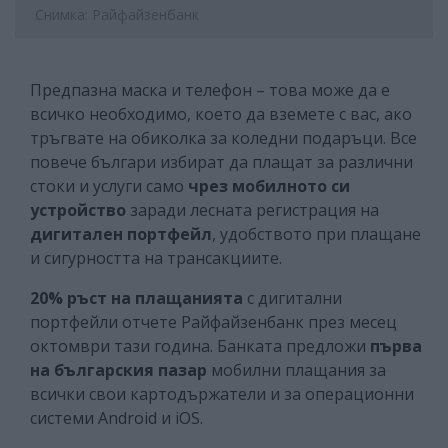
Снимка: Райфайзенбанк
Предпазна маска и телефон – това може да е
всичко необходимо, което да вземете с вас, ако
тръгвате на обиколка за коледни подаръци. Все
повече българи избират да плащат за различни
стоки и услуги само
чрез мобилното
си
устройство
заради лесната регистрация на
дигитален портфейл
, удобството при плащане
и сигурността на трансакциите.
20% ръст на плащанията
с дигитални
портфейли отчете Райфайзенбанк през месец
октомври тази година. Банката предложи
първа
на българския пазар
мобилни плащания за
всички свои картодържатели и за операционни
системи Android и iOS.