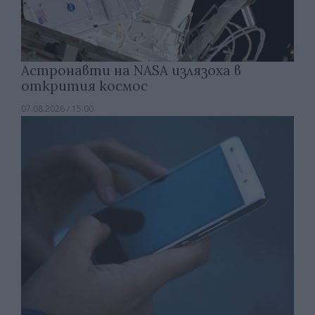
Астронавти на NASA излязоха в
открития космос
07.08.2026 / 15:00