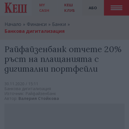
MY
КЕШ
АБО
CASH
КЛУБ
Начало
Финанси
Банки
Банкова дигитализация
Райфайзенбанк отчете 20%
ръст на плащанията с
дигитални портфейли
30.11.2020 / 15:11
Банкова дигитализация
Източник: Райфайзенбанк
Автор:
Валерия Стойкова