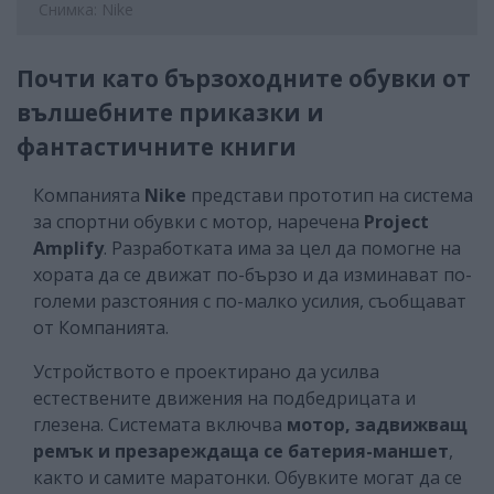
Снимка: Nike
Почти като бързоходните обувки от
вълшебните приказки и
фантастичните книги
Компанията
Nike
представи прототип на система
за спортни обувки с мотор, наречена
Project
Amplify
. Разработката има за цел да помогне на
хората да се движат по-бързо и да изминават по-
големи разстояния с по-малко усилия, съобщават
от Компанията.
Устройството е проектирано да усилва
естествените движения на подбедрицата и
глезена. Системата включва
мотор, задвижващ
ремък и презареждаща се батерия-маншет
,
както и самите маратонки. Обувките могат да се