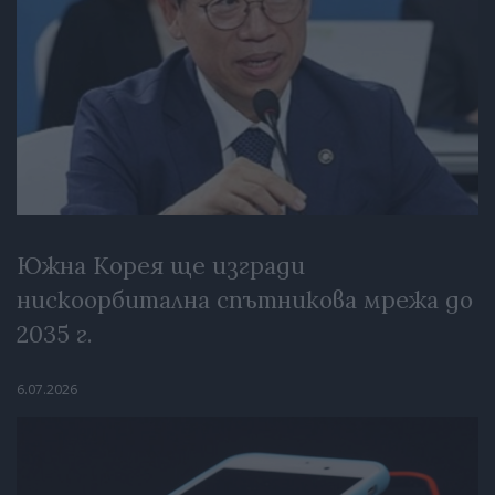
Южна Корея ще изгради
нискоорбитална спътникова мрежа до
2035 г.
6.07.2026