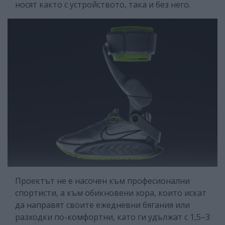
носят както с устройството, така и без него.
Проектът не е насочен към професионални
спортисти, а към обикновени хора, които искат
да направят своите ежедневни бягания или
разходки по-комфортни, като ги удължат с 1,5–3