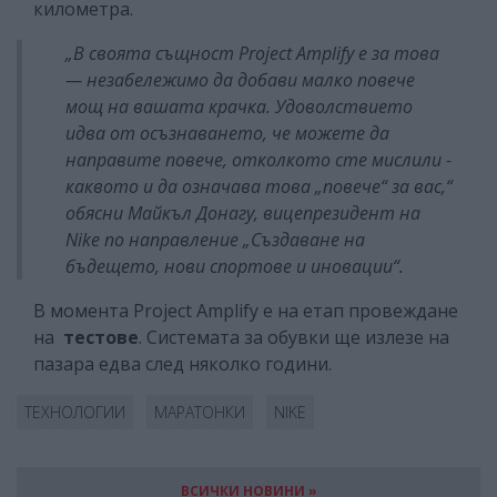
километра.
„В своята същност Project Amplify е за това
— незабележимо да добави малко повече
мощ на вашата крачка. Удоволствието
идва от осъзнаването, че можете да
направите повече, отколкото сте мислили -
каквото и да означава това „повече“ за вас,“
обясни Майкъл Донагу, вицепрезидент на
Nike по направление „Създаване на
бъдещето, нови спортове и иновации“.
В момента
Project Amplify е на етап провеждане
на
тестове
. Системата за обувки ще излезе на
пазара едва след няколко години.
ТЕХНОЛОГИИ
МАРАТОНКИ
NIKE
ВСИЧКИ НОВИНИ »