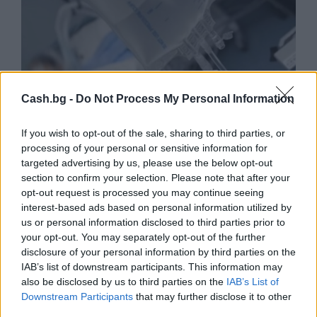
Cash.bg -
Do Not Process My Personal Information
If you wish to opt-out of the sale, sharing to third parties, or
processing of your personal or sensitive information for
targeted advertising by us, please use the below opt-out
section to confirm your selection. Please note that after your
opt-out request is processed you may continue seeing
Ню Йорк стана 14-ият щат на САЩ, в
interest-based ads based on personal information utilized by
който е разрешена евтаназията
us or personal information disclosed to third parties prior to
06.08.2026 / 16:00
your opt-out. You may separately opt-out of the further
disclosure of your personal information by third parties on the
IAB’s list of downstream participants. This information may
also be disclosed by us to third parties on the
IAB’s List of
Downstream Participants
that may further disclose it to other
third parties.