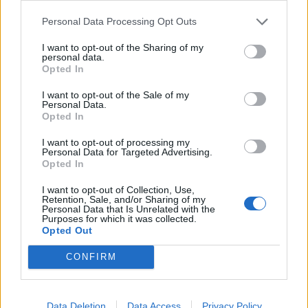
Personal Data Processing Opt Outs
I want to opt-out of the Sharing of my
personal data.
Opted In
I want to opt-out of the Sale of my
Personal Data.
Opted In
Спадането на Дунав принуди Румъния
I want to opt-out of processing my
да възобнови работата на въглищна
Personal Data for Targeted Advertising.
електроцентрала
Opted In
06.08.2026 / 15:30
I want to opt-out of Collection, Use,
Retention, Sale, and/or Sharing of my
Personal Data that Is Unrelated with the
Purposes for which it was collected.
Opted Out
CONFIRM
Data Deletion
Data Access
Privacy Policy