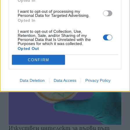
Opted In
I want to opt-out of processing my
Древен храм на почти 900 години
Personal Data for Targeted Advertising.
Opted In
откриха под кафене за сладолед в
Полша
I want to opt-out of Collection, Use,
Retention, Sale, and/or Sharing of my
07.08.2026 / 16:00
Personal Data that Is Unrelated with the
Purposes for which it was collected.
Opted Out
CONFIRM
Data Deletion
Data Access
Privacy Policy
Изкуствен интелект за първи път