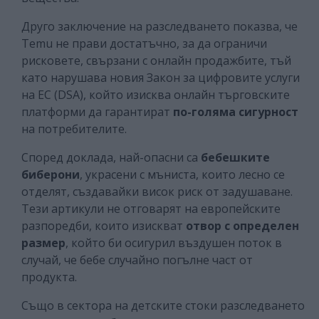
Друго заключение на разследването показва, че
Temu не прави достатъчно, за да ограничи
рисковете, свързани с онлайн продажбите, тъй
като нарушава новия Закон за цифровите услуги
на ЕС (DSA), който изисква онлайн търговските
платформи да гарантират
по-голяма сигурност
на потребителите.
Според доклада, най-опасни са
бебешките
биберони
, украсени с мъниста, които лесно се
отделят, създавайки висок риск от задушаване.
Тези артикули не отговарят на европейските
разпоредби, които изискват
отвор с определен
размер
, който би осигурил въздушен поток в
случай, че бебе случайно погълне част от
продукта.
Също в сектора на детските стоки разследването