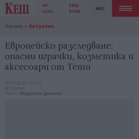
MY
КЕШ
АБО
CASH
КЛУБ
Начало
Актуално
Европейско разследване:
опасни играчки, козметика и
аксесоари от Temu
29.07.2025 / 15:30
Актуално
Текст:
Людмила Димова