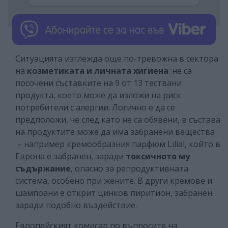
Ситуацията изглежда още по-тревожна в сектора
на
козметиката и личната хигиена
: не са
посочени съставките на 9 от 13 тествани
продукта, което може да изложи на риск
потребители с алергии. Логично е да се
предположи, че след като не са обявени, в състава
на продуктите може да има забранени вещества
– например кремообразния парфюм Lilial, който в
Европа е забранен, заради
токсичното му
съдържание
, опасно за репродуктивната
система, особено при жените. В други кремове и
шампоани е открит цинков пиритион, забранен
заради подобно въздействие.
Европейският комисар по въпросите на