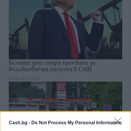
Белият дом спира проекти за
възобновяема енергия в САЩ
07.08.2026 / 18:00
Cash.bg -
Do Not Process My Personal Information