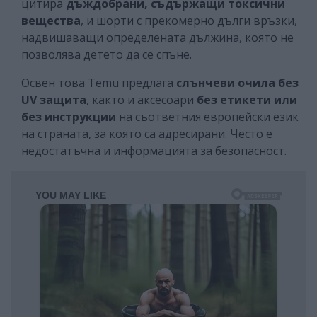
цитира
дъждобрани, съдържащи токсични
вещества
, и шорти с прекомерно дълги връзки,
надвишаващи определената дължина, която не
позволява детето да се спъне.
Освен това Temu предлага
слънчеви очила без
UV защита
, както и аксесоари
без етикети или
без инструкции
на съответния европейски език
на страната, за която са адресирани. Често е
недостатъчна и информацията за безопасност.