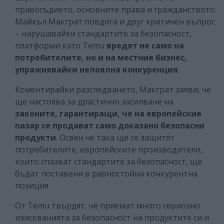
правосъдието, основните права и гражданството
Майкъл Макграт повдига и друг критичен въпрос
– нарушавайки стандартите за безопасност,
платформи като Temu
вредят не само на
потребителите, но и на местния бизнес,
упражнявайки нелоялна конкуренция
.
Коментирайки разследването, Макграт заяви, че
ще настоява за драстично засилване на
законите, гарантиращи, че на европейския
пазар се продават само доказано безопасни
продукти
. Освен че така ще се защитят
потребителите, европейските производители,
които спазват стандартите за безопасност, ще
бъдат поставени в равностойна конкурентна
позиция.
От Temu твърдят, че приемат много сериозно
изискванията за безопасност на продуктите си и