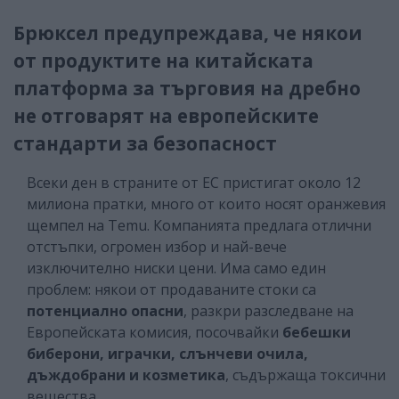
Брюксел предупреждава, че някои
от продуктите на китайската
платформа за търговия на дребно
не отговарят на европейските
стандарти за безопасност
Всеки ден в страните от ЕС пристигат около 12
милиона пратки, много от които носят оранжевия
щемпел на Temu. Компанията предлага отлични
отстъпки, огромен избор и най-вече
изключително ниски цени. Има само един
проблем: някои от продаваните стоки са
потенциално опасни
, разкри разследване на
Европейската комисия, посочвайки
бебешки
биберони, играчки, слънчеви очила,
дъждобрани и козметика
, съдържаща токсични
вещества.