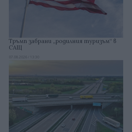
Тръмп забрани „родилния туризъм“ в
САЩ
07.08.2026 / 13:30