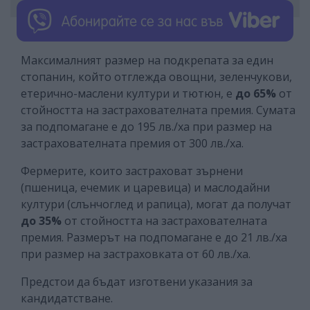
Максималният размер на подкрепата за един
стопанин, който отглежда овощни, зеленчукови,
етерично-маслени култури и тютюн, е
до 65%
от
стойността на застрахователната премия. Сумата
за подпомагане e до 195 лв./ха при размер на
застрахователната премия от 300 лв./ха.
Фермерите, които застраховат зърнени
(пшеница, ечемик и царевица) и маслодайни
култури (слънчоглед и рапица), могат да получат
до 35%
от стойността на застрахователната
премия. Размерът на подпомагане е до 21 лв./ха
при размер на застраховката от 60 лв./ха.
Предстои да бъдат изготвени указания за
кандидатстване.