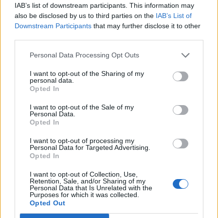
IAB’s list of downstream participants. This information may
also be disclosed by us to third parties on the
IAB’s List of
САЩ въвеждат визови гаранции до 250
Downstream Participants
that may further disclose it to other
хил. долара за определени кандидати
third parties.
06.08.2026 / 10:00
Personal Data Processing Opt Outs
I want to opt-out of the Sharing of my
personal data.
Opted In
I want to opt-out of the Sale of my
Personal Data.
Opted In
I want to opt-out of processing my
Personal Data for Targeted Advertising.
Opted In
I want to opt-out of Collection, Use,
Retention, Sale, and/or Sharing of my
Personal Data that Is Unrelated with the
Purposes for which it was collected.
Украйна е получила близо 200 млрд.
Opted Out
долара външно финансиране за