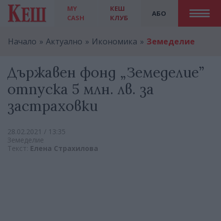
MY
КЕШ
АБО
CASH
КЛУБ
Начало
Актуално
Икономика
Земеделие
Държавен фонд „Земеделие”
отпуска 5 млн. лв. за
застраховки
28.02.2021 / 13:35
Земеделие
Текст:
Елена Страхилова