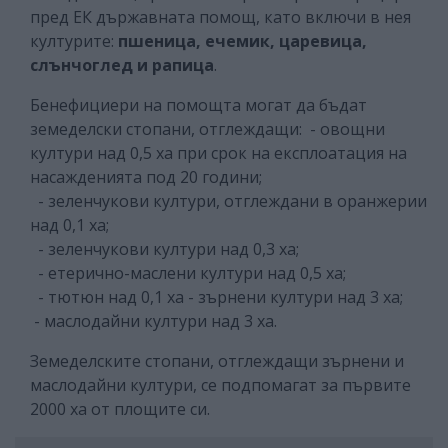
пред ЕК държавната помощ, като включи в нея
културите:
пшеница, ечемик, царевица,
слънчоглед и рапица
.
Бенефициери на помощта могат да бъдат
земеделски стопани, отглеждащи:
- овощни
култури над 0,5 ха при срок на експлоатация на
насажденията под 20 години;
- зеленчукови култури, отглеждани в оранжерии
над 0,1 ха;
- зеленчукови култури над 0,3 ха;
- етерично-маслени култури над 0,5 ха;
- тютюн над 0,1 ха - зърнени култури над 3 ха;
- маслодайни култури над 3 ха.
Земеделските стопани, отглеждащи зърнени и
маслодайни култури, се подпомагат за първите
2000 ха от площите си.