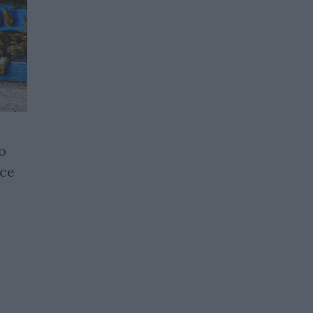
о
Превеждат субсидии от 9
се
млн. лева по ПРСР 2014-2020
14.07.2021 / 17:33