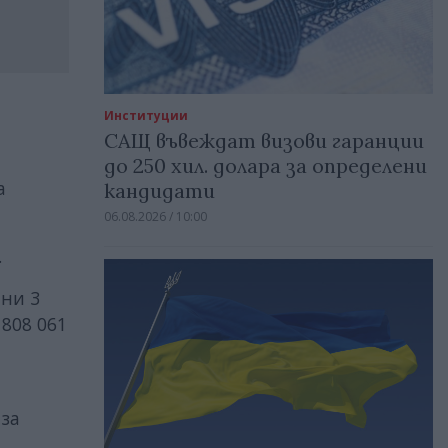
Институции
САЩ въвеждат визови гаранции
до 250 хил. долара за определени
а
кандидати
06.08.2026 / 10:00
.
ани 3
 808 061
 за