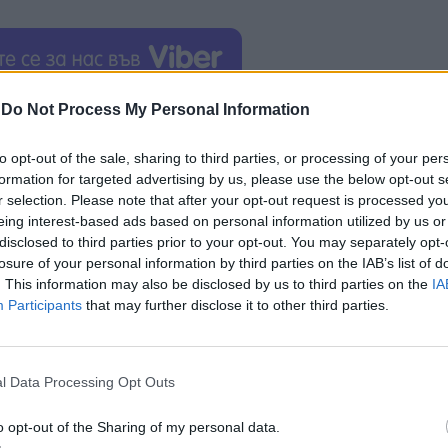
-
Do Not Process My Personal Information
31 декември 2023 г. са постъпили плащания в раз
52 нови кредита на стойност 19 445 211 лв.
to opt-out of the sale, sharing to third parties, or processing of your per
formation for targeted advertising by us, please use the below opt-out s
лв. по 21 схеми за краткосрочно подпомагане, от к
r selection. Please note that after your opt-out request is processed y
eing interest-based ads based on personal information utilized by us or
 2020 са разплатени общо 22 507 094 лв.
disclosed to third parties prior to your opt-out. You may separately opt-
losure of your personal information by third parties on the IAB’s list of
. This information may also be disclosed by us to third parties on the
IA
Participants
that may further disclose it to other third parties.
l Data Processing Opt Outs
ИЧКИ НОВИНИ »
o opt-out of the Sharing of my personal data.