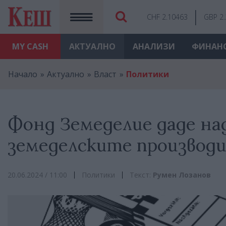
CHF 2.10463
GBP 2
MY
CASH
АКТУАЛНО
АНАЛИЗИ
ФИНАН
Начало
Актуално
Власт
Политики
Фонд Земеделие даде над 
земеделските производит
20.06.2024 / 11:00
Политики
Текст:
Румен Лозанов