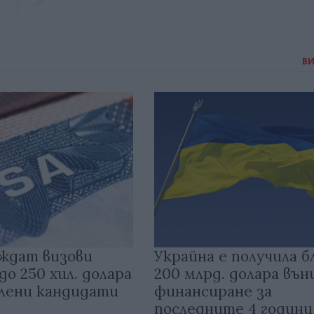
В
ждат визови
Украйна е получила б
до 250 хил. долара
200 млрд. долара въ
елени кандидати
финансиране за
последните 4 години