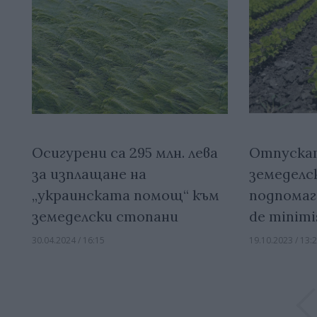
Отпускат 
Осигурени са 295 млн. лева
земеделс
за изплащане на
подпомаг
„украинската помощ“ към
de minimi
земеделски стопани
19.10.2023 / 13:
30.04.2024 / 16:15