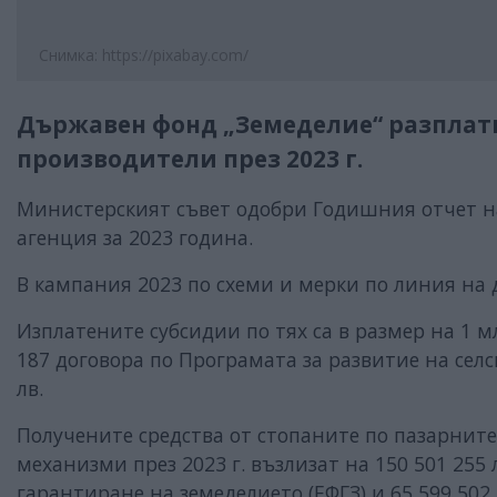
Снимка: https://pixabay.com/
Държавен фонд „Земеделие“ разплати 
производители през 2023 г.
Министерският съвет одобри Годишния отчет 
агенция за 2023 година.
В кампания 2023 по схеми и мерки по линия на
Изплатените субсидии по тях са в размер на 1 м
187 договора по Програмата за развитие на селск
лв.
Получените средства от стопаните по пазарните
механизми през 2023 г. възлизат на 150 501 255 л
гарантиране на земеделието (ЕФГЗ) и 65 599 502 