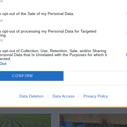
In
o opt-out of the Sale of my Personal Data.
М
Последвайте ни във
ВАЙ
In
to opt-out of processing my Personal Data for Targeted
ing.
In
facebook
А
ВЪВ
o opt-out of Collection, Use, Retention, Sale, and/or Sharing
ersonal Data that Is Unrelated with the Purposes for which it
lected.
Out
тия в:
CONFIRM
Data Deletion
Data Access
Privacy Policy