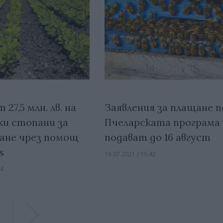
27,5 млн. лв. на
Заявления за плащане п
ки стопани за
Пчеларската програма 
ане чрез помощ
подават до 16 август
s
16.07.2021 / 15:42
24
Previous
Previous