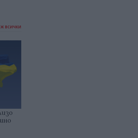
ИЖ ВСИЧКИ
лизо
ншно