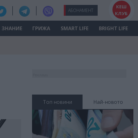
КЕШ
АБО
НАМЕНТ
КЛУБ
ЗНАНИЕ
ГРИЖА
SMART LIFE
BRIGHT LIFE
Реклама
Топ новини
Най-новото