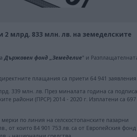
2 млрд. 833 млн. лв. на земеделските
на
Държавен фонд „Земеделие
" и Разплащателнат
 директните плащания са приети 64 941 заявления
лрд. 339 млн. лв. През миналата година са подпис
ите райони (ПРСР) 2014 - 2020 г. Изплатени са 697
 мерки по линия на селскостопанските пазарни
в., от които 84 901 753 лв. са от Европейския фонд
лв. - национални средства.