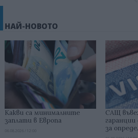
НАЙ-НОВОТО
Какви са минималните
САЩ въве
заплати в Европа
гаранции 
за опред
06.08.2026 / 12:00