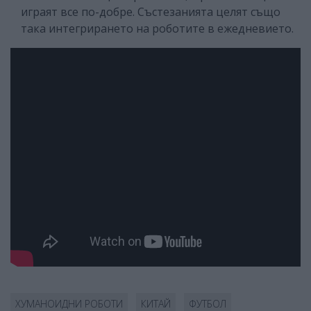
играят все по-добре. Състезанията целят също
така интегрирането на роботите в ежедневието.
ХУМАНОИДНИ РОБОТИ
КИТАЙ
ФУТБОЛ