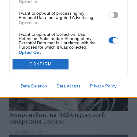
Изкуствен интелект за първи път
Opted In
създаде нови жизнеспособни вируси
I want to opt-out of processing my
Personal Data for Targeted Advertising.
07.08.2026 / 15:30
Opted In
I want to opt-out of Collection, Use,
Retention, Sale, and/or Sharing of my
Personal Data that Is Unrelated with the
Purposes for which it was collected.
Opted Out
CONFIRM
Data Deletion
Data Access
Privacy Policy
Астронавти на NASA излязоха в
открития космос
07.08.2026 / 15:00