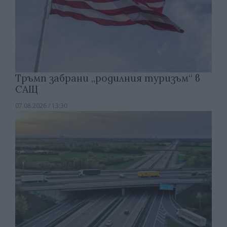
Тръмп забрани „родилния туризъм“ в
САЩ
07.08.2026 / 13:30