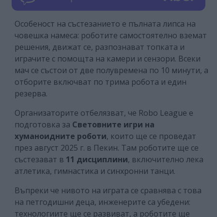
Особеност на състезанието е пълната липса на
човешка намеса: роботите самостоятелно вземат
решения, движат се, разпознават топката и
играчите с помощта на камери и сензори. Всеки
мач се състои от две полувремена по 10 минути, а
отборите включват по трима робота и един
резерва.
Организаторите отбелязват, че Robo League е
подготовка за
Световните игри на
хуманоидните роботи
, които ще се проведат
през август 2025 г. в Пекин. Там роботите ще се
състезават в
11 дисциплини
, включително лека
атлетика, гимнастика и синхронни танци.
Въпреки че нивото на играта се сравнява с това
на петгодишни деца, инженерите са убедени:
технологиите ще се развиват, а роботите ще