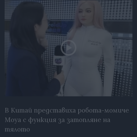
В Китай представиха робота-момиче
Moya с функция за затопляне на
тялото