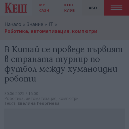
MY
КЕШ
АБО
CASH
КЛУБ
Начало
Знание
IT
Роботика, автоматизация, компютри
В Китай се проведе първият
в страната турнир по
футбол между хуманоидни
роботи
30.06.2025 / 16:00
Роботика, автоматизация, компютри
Текст:
Евелина Георгиева