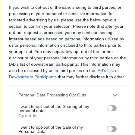
If you wish to opt-out of the sale, sharing to third parties, or
processing of your personal or sensitive information for
Древен храм на почти 900 години
targeted advertising by us, please use the below opt-out
откриха под кафене за сладолед в
section to confirm your selection. Please note that after your
Полша
opt-out request is processed you may continue seeing
interest-based ads based on personal information utilized by
07.08.2026 / 16:00
us or personal information disclosed to third parties prior to
your opt-out. You may separately opt-out of the further
disclosure of your personal information by third parties on the
IAB’s list of downstream participants. This information may
also be disclosed by us to third parties on the
IAB’s List of
Downstream Participants
that may further disclose it to other
third parties.
Personal Data Processing Opt Outs
I want to opt-out of the Sharing of my
personal data.
Opted In
I want to opt-out of the Sale of my
Personal Data.