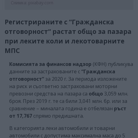
Снимка: pixabay.com
Регистрираните с “Гражданска
отговорност“ растат общо за пазара
при леките коли и лекотоварните
МПС
Комисията за финансов надзор
(КФН) публикува
данните за застрахованите с
“Гражданска
отговорност“
за 2020 г. За периода изложените
на риск и съответно застраховани моторни
превозни средства
на пазара са
общо
3,059 млн.
броя. През 2019 г. те са били 3,041 млн. бр. или за
сравнение – миналата година е отбелязан
ръст
от 17,767
спрямо предишната.
В категорията леки автомобили и товарни
автомобили с допустима максимална маса до 5