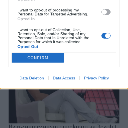
I want to opt-out of processing my
Personal Data for Targeted Advertising.
Спадането на Дунав принуди Румъния
Opted In
да възобнови работата на въглищна
електроцентрала
I want to opt-out of Collection, Use,
Retention, Sale, and/or Sharing of my
06.08.2026 / 15:30
Personal Data that Is Unrelated with the
Purposes for which it was collected.
Opted Out
CONFIRM
Data Deletion
Data Access
Privacy Policy
Изпълнителният директор на Revolut