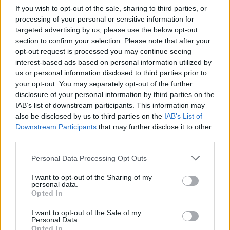
If you wish to opt-out of the sale, sharing to third parties, or
processing of your personal or sensitive information for
targeted advertising by us, please use the below opt-out
section to confirm your selection. Please note that after your
opt-out request is processed you may continue seeing
interest-based ads based on personal information utilized by
Ню Йорк стана 14-ият щат на САЩ, в
us or personal information disclosed to third parties prior to
който е разрешена евтаназията
your opt-out. You may separately opt-out of the further
disclosure of your personal information by third parties on the
06.08.2026 / 16:00
IAB’s list of downstream participants. This information may
also be disclosed by us to third parties on the
IAB’s List of
Downstream Participants
that may further disclose it to other
third parties.
Personal Data Processing Opt Outs
I want to opt-out of the Sharing of my
personal data.
Opted In
I want to opt-out of the Sale of my
Personal Data.
Opted In