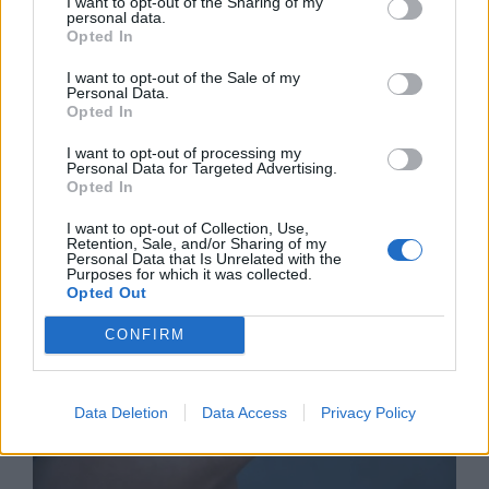
I want to opt-out of the Sharing of my
personal data.
Opted In
I want to opt-out of the Sale of my
Personal Data.
Opted In
Астронавти на NASA излязоха в
открития космос
I want to opt-out of processing my
Personal Data for Targeted Advertising.
07.08.2026 / 15:00
Opted In
I want to opt-out of Collection, Use,
Retention, Sale, and/or Sharing of my
Personal Data that Is Unrelated with the
Purposes for which it was collected.
Opted Out
CONFIRM
Data Deletion
Data Access
Privacy Policy