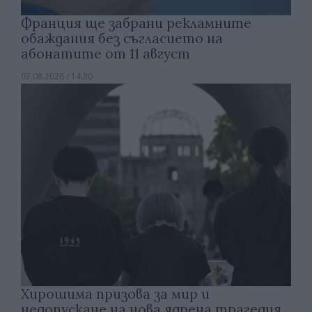
Франция ще забрани рекламните
обаждания без съгласието на
абонатите от 11 август
07.08.2026 / 14:30
Хирошима призова за мир и
недопускане на нова ядрена трагедия