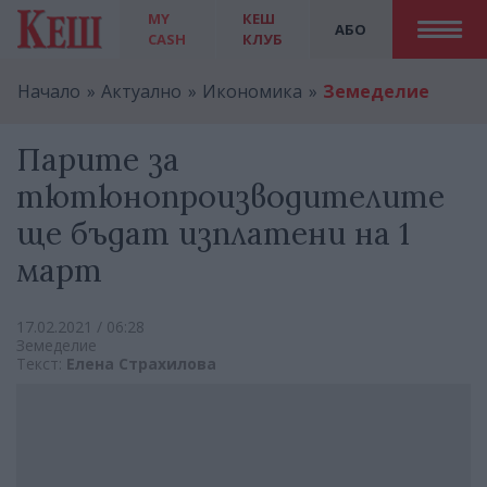
MY
КЕШ
АБО
CASH
КЛУБ
Начало
Актуално
Икономика
Земеделие
Парите за
тютюнопроизводителите
ще бъдат изплатени на 1
март
17.02.2021 / 06:28
Земеделие
Текст:
Елена Страхилова