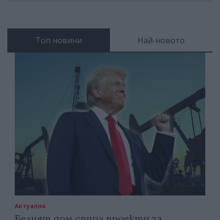
Топ новини
Най-новото
Актуално
Белият дом спира проекти за