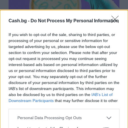
Cash.bg -
Do Not Process My Personal Information
If you wish to opt-out of the sale, sharing to third parties, or
processing of your personal or sensitive information for
targeted advertising by us, please use the below opt-out
section to confirm your selection. Please note that after your
Изкуствен интелект за първи път
opt-out request is processed you may continue seeing
създаде нови жизнеспособни вируси
interest-based ads based on personal information utilized by
us or personal information disclosed to third parties prior to
07.08.2026 / 15:30
your opt-out. You may separately opt-out of the further
disclosure of your personal information by third parties on the
IAB’s list of downstream participants. This information may
also be disclosed by us to third parties on the
IAB’s List of
Downstream Participants
that may further disclose it to other
third parties.
Personal Data Processing Opt Outs