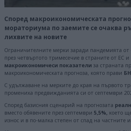
Според макроикономическата прогноз
мораториума по заемите се очаква р
лихвите на новите
Ограничителните мерки заради пандемията от CO
през четвъртото тримесечие в страните от ЕС и
макроикономичеси показатели
за страната п
макроикономическата прогноза, която прави
Б
С удължаване на мерките до края на първото тр
промениха предвижданията си от септември 202
Според базисния сценарий на прогнозата
реал
вместо обявените през септември
5,5%,
което щ
износ и в по-малка степен от спад на частните