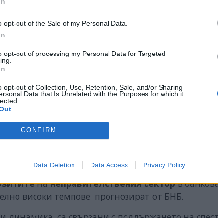
In
o opt-out of the Sale of my Personal Data.
In
to opt-out of processing my Personal Data for Targeted
ing.
In
o opt-out of Collection, Use, Retention, Sale, and/or Sharing
ersonal Data that Is Unrelated with the Purposes for which it
lected.
Out
тримесечие ограничителни мерки в другите страни
то тримесечие на 2021 г., но
негативният
им еф
CONFIRM
по-малък
от този на мерките от пролетта на 2020 
Data Deletion
Data Access
Privacy Policy
озитите
на
неправителствения сектор
в банков
елно високи темпове, прогнозират от БНБ.
зи динамика, са свързани с поддържането на спес