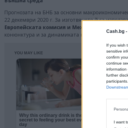
Външна среда
Прогнозата на БНБ за основни макроикономиче
22 декември 2020 г. За изготвянето й са използ
Европейската комисия и Международния вал
Cash.bg 
конюнктура и за динамиката на международнит
If you wish 
sensitive in
confirm you
continue se
information 
further disc
participants
Downstream 
Persona
I want t