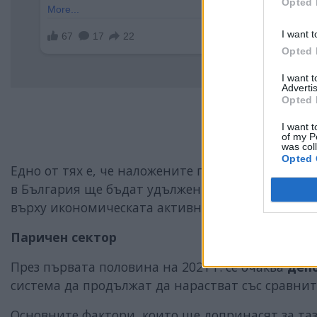
Opted 
I want t
Opted 
I want 
Advertis
Opted 
I want t
of my P
was col
Opted 
Едно от тях е, че наложените през четвъртото 
в България ще бъдат удължени до края на първо
върху икономическата активност се очаква да e
Паричен сектор
През първата половина на 2021 г. се очаква
деп
система да продължат да нарастват със сравнит
Основните фактори, които ще допринасят за та