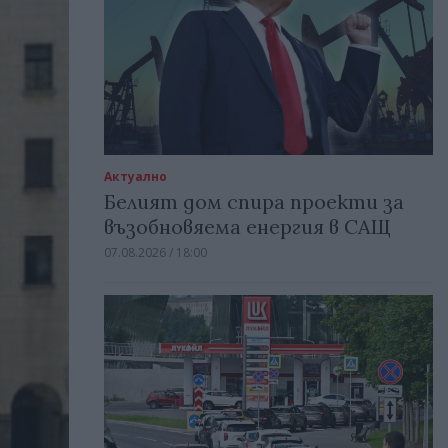
Актуално
Белият дом спира проекти за
възобновяема енергия в САЩ
07.08.2026 / 18:00