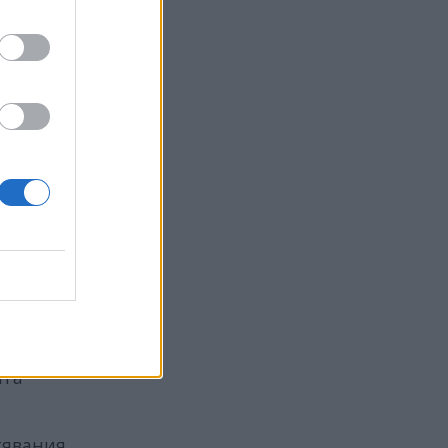
 от ЕС и
ект
г.
ата
тявания