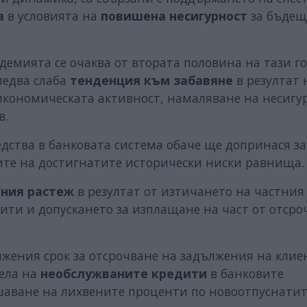
а
в условията на
повишена несигурност
за бъдещ
демията се очаква от втората половина на тази г
ледва слаба
тенденция към забавяне
в резултат 
икономическата активност, намаляване на несигу
в.
дства в банковата система обаче ще допринася за
те на достигнатите исторически ниски равнища.
тния растеж
в резултат от изтичането на частния
ти и допускането за изплащане на част от отсро
лжения срок за отсрочване на задължения на клие
дела на
необслужваните кредити
в банковите
шаване на лихвените проценти по новоотпуснати