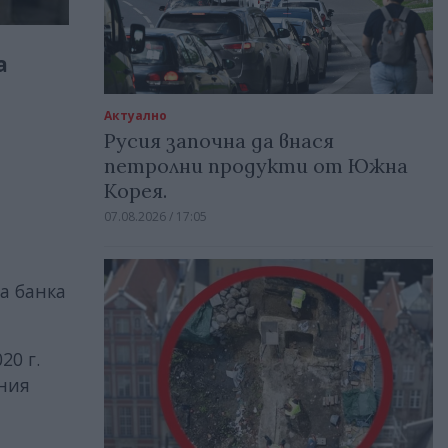
а
а
Актуално
Русия започна да внася
петролни продукти от Южна
Корея.
07.08.2026 / 17:05
а банка
20 г.
тния