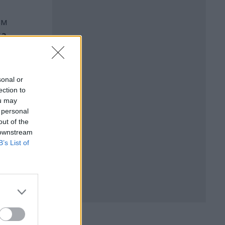
ъм
а,
sonal or
ection to
ou may
 personal
out of the
 downstream
B’s List of