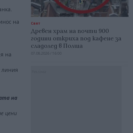
анка.
инос на
Свят
Древен храм на почти 900
години откриха под кафене за
сладолед в Полша
ая на
07.08.2026 / 16:00
о линия
Реклама
ата на
те цени