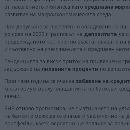
от населението и бизнеса като
предпазна мярк
развитие на макроикономическата среда.
При допускане за постепенно овладяване на пан
до края на 2022 г. растежът на
депозитите
да с
предвижданото постепенно възстановяване на 
и съответно на спестяванията с предпазен моти
Тенденцията за висок приток на привлечени сре
задържане на
лихвените проценти
по депозити
През тази година се очаква
забавяне на креди
мораториум върху плащанията по банкови креди
заеми.
БНБ отново прогнозира, че с изтичането на удъ
на банките може да се очаква и увеличение на 
портфейли, което вероятно ще повлияе за пови