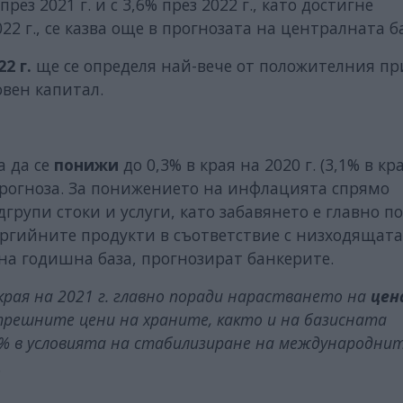
рез 2021 г. и с 3,6% през 2022 г., като достигне
 г., се казва още в прогнозата на централната б
2 г.
ще се определя най-вече от положителния пр
вен капитал.
а да се
понижи
до 0,3% в края на 2020 г. (3,1% в кр
 прогноза. За понижението на инфлацията спрямо
групи стоки и услуги, като забавянето е главно п
ргийните продукти в съответствие с низходящата
а годишна база, прогнозират банкерите.
края на 2021 г. главно поради нарастването на
цен
решните цени на храните, както и на базисната
,9% в условията на стабилизиране на международни
.