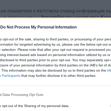
ски показатели е изготвена според информация к
вани допускания на
Европейската централна банк
утен фонд
за развитието на международната
-
Do Not Process My Personal Information
е цени на основни стокови групи.
to opt-out of the sale, sharing to third parties, or processing of your per
formation for targeted advertising by us, please use the below opt-out s
r selection. Please note that after your opt-out request is processed y
eing interest-based ads based on personal information utilized by us or
disclosed to third parties prior to your opt-out. You may separately opt-
losure of your personal information by third parties on the IAB’s list of
. This information may also be disclosed by us to third parties on the
IA
Participants
that may further disclose it to other third parties.
l Data Processing Opt Outs
o opt-out of the Sharing of my personal data.