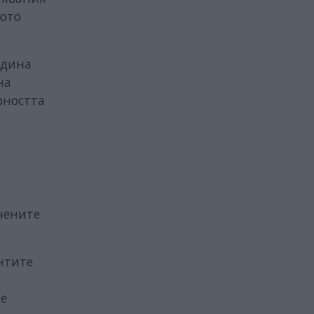
ото
одина
на
рността
чените
нтите
те