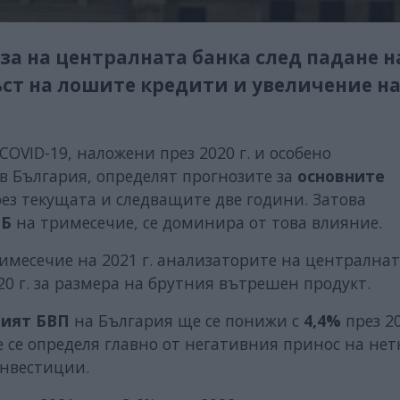
а на централната банка след падане н
ъст на лошите кредити и увеличение н
VID-19, наложени през 2020 г. и особено
 в България, определят прогнозите за
основните
рез текущата и следващите две години. Затова
НБ
на тримесечие, се доминира от това влияние.
имесечие на 2021 г. анализаторите на централнат
0 г. за размера на брутния вътрешен продукт.
ният БВП
на България ще се понижи с
4,4%
през 20
е се определя главно от негативния принос на не
 инвестиции.