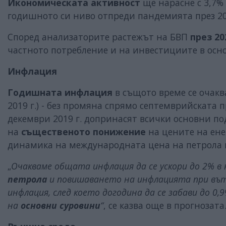
Икономическата активност
ще нарасне с 3,7% п
годишното си ниво отпреди пандемията през 2022
Според анализаторите растежът на БВП
през 202
частното потребление и на инвестициите в осно
Инфлация
Годишната инфлация
в същото време се очакв
2019 г.) - без промяна спрямо септемврийската
декември 2019 г. допринасят всички основни под
на
същественото понижение
на цените на ене
динамика на международната цена на петрола н
„
Очакваме общата инфлация да се ускори до 2% в 
петрола
и повишаването на инфлацията при вът
инфлация, след което догодина да се забави до 0
на
основни суровини
“
, се казва още в прогнозата