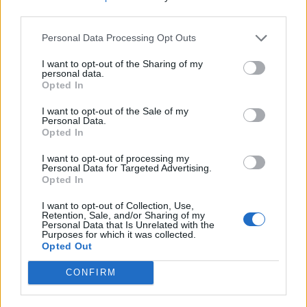
Древен храм на почти 900 години
third parties.
откриха под кафене за сладолед в
Personal Data Processing Opt Outs
Полша
I want to opt-out of the Sharing of my
07.08.2026 / 16:00
personal data.
Opted In
I want to opt-out of the Sale of my
Personal Data.
Opted In
I want to opt-out of processing my
Personal Data for Targeted Advertising.
Opted In
I want to opt-out of Collection, Use,
Retention, Sale, and/or Sharing of my
Personal Data that Is Unrelated with the
Purposes for which it was collected.
Opted Out
CONFIRM
Изкуствен интелект за първи път
създаде нови жизнеспособни вируси