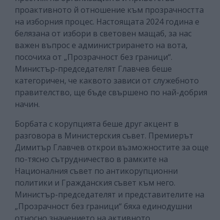
проактивното й отношение към прозрачността
на изборния процес. Настоящата 2024 година е
белязана от избори в световен мащаб, за нас
важен въпрос е администрирането на вота,
посочиха от „Прозрачност без граници“.
Министър-председателят Главчев беше
категоричен, че каквото зависи от служебното
правителство, ще бъде свършено по най-добрия
начин.
Борбата с корупцията беше друг акцент в
разговора в Министерския съвет. Премиерът
Димитър Главчев открои възможностите за още
по-тясно сътрудничество в рамките на
Националния съвет по антикорупционни
политики и Гражданския съвет към него.
Министър-председателят и представителите на
„Прозрачност без граници“ бяха единодушни
относно значението на активното