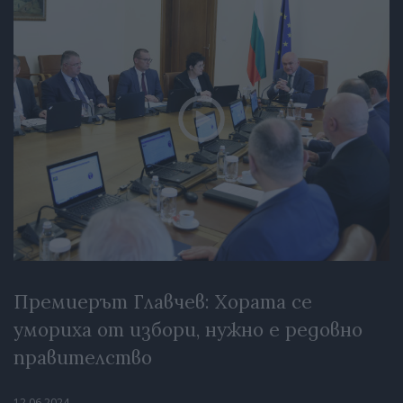
Премиерът Главчев: Хората се
умориха от избори, нужно е редовно
правителство
12.06.2024