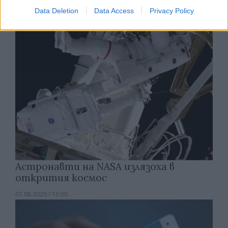
07.08.2026 / 15:30
Data Deletion
Data Access
Privacy Policy
Астронавти на NASA излязоха в
открития космос
07.08.2026 / 15:00