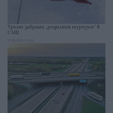
Тръмп забрани „родилния туризъм“ в
САЩ
07.08.2026 / 13:30