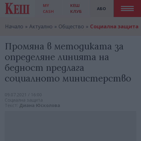
MY
КЕШ
АБО
CASH
КЛУБ
Начало
Актуално
Общество
Социална защита
Промяна в методиката за
определяне линията на
бедност предлага
социалното министерство
09.07.2021 / 16:00
Социална защита
Текст:
Диана Юсколова