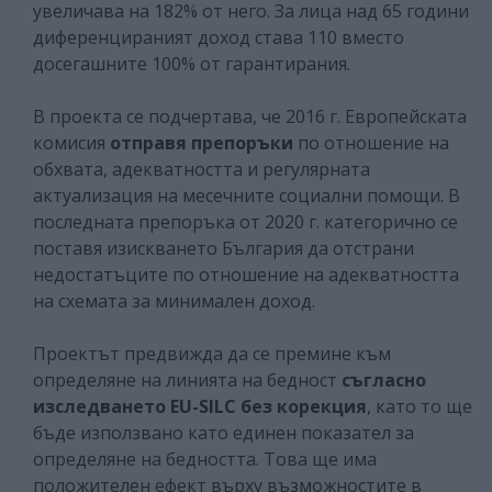
увеличава на 182% от него. За лица над 65 години
диференцираният доход става 110 вместо
досегашните 100% от гарантирания.
В проекта се подчертава, че 2016 г. Европейската
комисия
отправя препоръки
по отношение на
обхвата, адекватността и регулярната
актуализация на месечните социални помощи. В
последната препоръка от 2020 г. категорично се
поставя изискването България да отстрани
недостатъците по отношение на адекватността
на схемата за минимален доход.
Проектът предвижда да се премине към
определяне на линията на бедност
съгласно
изследването EU-SILC без корекция
, като то ще
бъде използвано като единен показател за
определяне на бедността. Това ще има
положителен ефект върху възможностите в