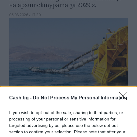
на архитектурата за 2029 г.
06.08.2026 / 17:30
Cash.bg -
Do Not Process My Personal Information
Френска инвестиция активира
If you wish to opt-out of the sale, sharing to third parties, or
изграждането на интерконектора
processing of your personal or sensitive information for
между Гърция и Кипър
targeted advertising by us, please use the below opt-out
section to confirm your selection. Please note that after your
06.08.2026 / 17:06