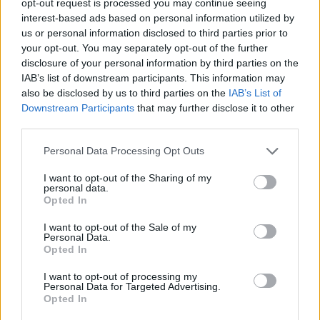
opt-out request is processed you may continue seeing
interest-based ads based on personal information utilized by
us or personal information disclosed to third parties prior to
your opt-out. You may separately opt-out of the further
disclosure of your personal information by third parties on the
IAB’s list of downstream participants. This information may
also be disclosed by us to third parties on the
IAB’s List of
Downstream Participants
that may further disclose it to other
third parties.
Personal Data Processing Opt Outs
I want to opt-out of the Sharing of my
personal data.
Opted In
Износът на електромобили от Китай
I want to opt-out of the Sale of my
е нараснал със 120%
Personal Data.
Opted In
06.08.2026 / 16:30
I want to opt-out of processing my
Personal Data for Targeted Advertising.
Opted In