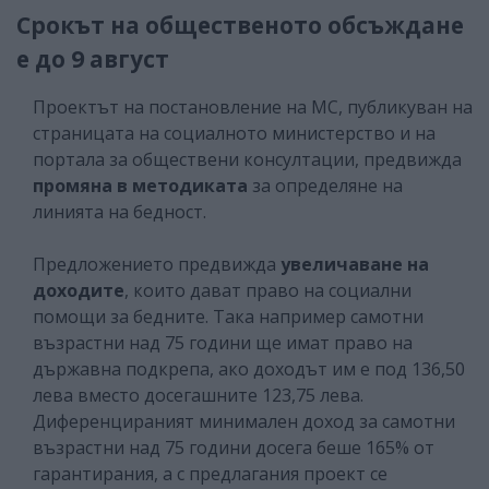
Срокът на общественото обсъждане
е до 9 август
Проектът на постановление на МС, публикуван на
страницата на социалното министерство и на
портала за обществени консултации, предвижда
промяна в методиката
за определяне на
линията на бедност.
Предложението предвижда
увеличаване на
доходите
, които дават право на социални
помощи за бедните. Така например самотни
възрастни над 75 години ще имат право на
държавна подкрепа, ако доходът им е под 136,50
лева вместо досегашните 123,75 лева.
Диференцираният минимален доход за самотни
възрастни над 75 години досега беше 165% от
гарантирания, а с предлагания проект се