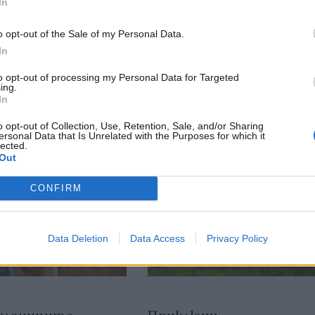
In
o opt-out of the Sale of my Personal Data.
тия в:
In
to opt-out of processing my Personal Data for Targeted
ing.
In
o opt-out of Collection, Use, Retention, Sale, and/or Sharing
ersonal Data that Is Unrelated with the Purposes for which it
lected.
Out
CONFIRM
Data Deletion
Data Access
Privacy Policy