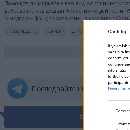
Помощта по мярката е във вид на годишно комп
доброволно извършват биологични дейности. 75
земеделски фонд за развитие на селските район
БИОЗЕМЕДЕЛИЕ
ФЕРМЕРИ
ДФ "ЗЕМЕДЕЛИЕ"
Cash.bg 
If you wish 
ВС
sensitive in
confirm you
continue se
information 
further disc
participants
Последвайте ни в
ТЕЛЕГРА
Downstream 
Persona
ОЩЕ ПО ТЕМАТ
I want t