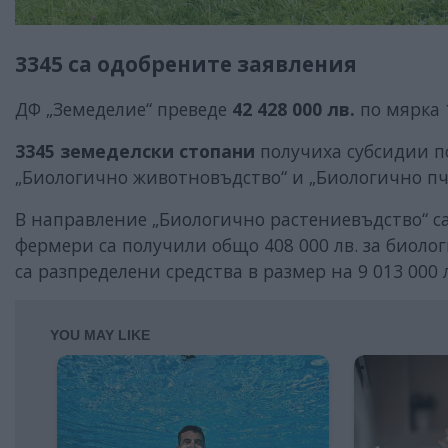
3345 са одобрените заявления
ДФ „Земеделие“ преведе
42 428 000 лв.
по мярка 
3345 земеделски стопани
получиха субсидии п
„Биологично животновъдство“ и „Биологично пч
В направление „Биологично растениевъдство“ са 
фермери са получили общо 408 000 лв. за биоло
са разпределени средства в размер на 9 013 000 