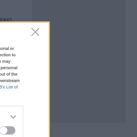
джет.
sonal or
ection to
ou may
 personal
out of the
 downstream
B’s List of
БЪР