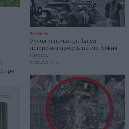
Актуално
Русия започна да внася
петролни продукти от Южна
Корея.
1
07.08.2026 / 17:05
челари