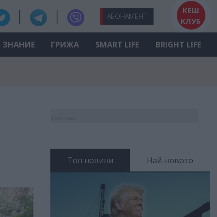
КЕШ
АБО
НАМЕНТ
КЛУБ
ЗНАНИЕ
ГРИЖА
SMART LIFE
BRIGHT LIFE
Реклама
Топ новини
Най-новото