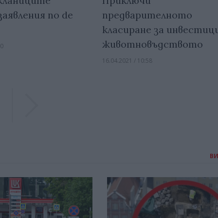
кланиците
Приключи
аявления по de
предварителното
класиране за инвестици
животновъдството
00
16.04.2021 / 10:58
Previous
Previous
В