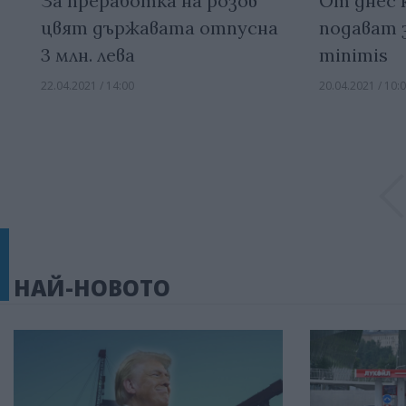
За преработка на розов
От днес 
цвят държавата отпусна
подават з
3 млн. лева
minimis
22.04.2021 / 14:00
20.04.2021 / 10:
НАЙ-НОВОТО