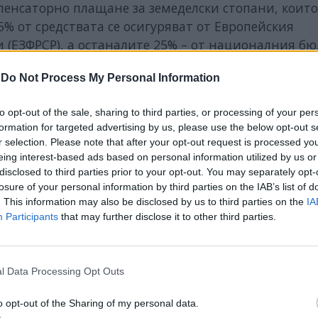
енсаторно плащане за земеделски стопани, които
% от средствата се осигуряват от Европейския
и (ЕЗФРСР), а останалите 25% – от националния бю
-
Do Not Process My Personal Information
to opt-out of the sale, sharing to third parties, or processing of your per
ИЧКИ НОВИНИ »
formation for targeted advertising by us, please use the below opt-out s
r selection. Please note that after your opt-out request is processed y
eing interest-based ads based on personal information utilized by us or
disclosed to third parties prior to your opt-out. You may separately opt-
losure of your personal information by third parties on the IAB’s list of
. This information may also be disclosed by us to third parties on the
IA
М
Последвайте ни във
ВАЙ
Participants
that may further disclose it to other third parties.
facebook
l Data Processing Opt Outs
А
ВЪВ
o opt-out of the Sharing of my personal data.