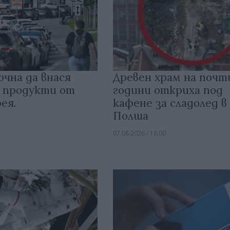
очна да внася
Древен храм на почт
 продукти от
години откриха под
ея.
кафене за сладолед в
Полша
07.08.2026 / 16:00