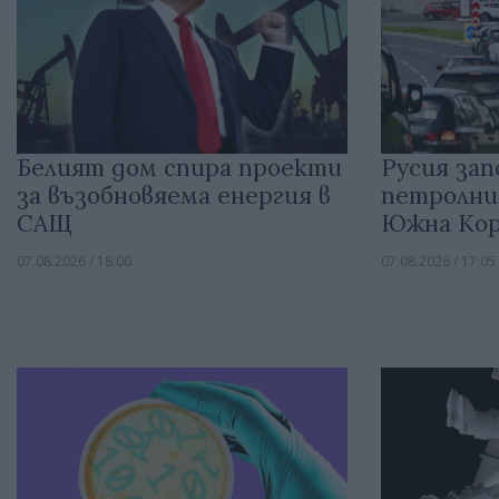
Белият дом спира проекти
Русия зап
за възобновяема енергия в
петролни
САЩ
Южна Кор
07.08.2026 / 18:00
07.08.2026 / 17:05