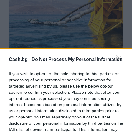
Cash.bg -
Do Not Process My Personal Information
Френска инвестиция активира
изграждането на интерконектора
между Гърция и Кипър
If you wish to opt-out of the sale, sharing to third parties, or
processing of your personal or sensitive information for
06.08.2026 / 17:06
targeted advertising by us, please use the below opt-out
section to confirm your selection. Please note that after your
opt-out request is processed you may continue seeing
interest-based ads based on personal information utilized by
us or personal information disclosed to third parties prior to
your opt-out. You may separately opt-out of the further
disclosure of your personal information by third parties on the
IAB’s list of downstream participants. This information may