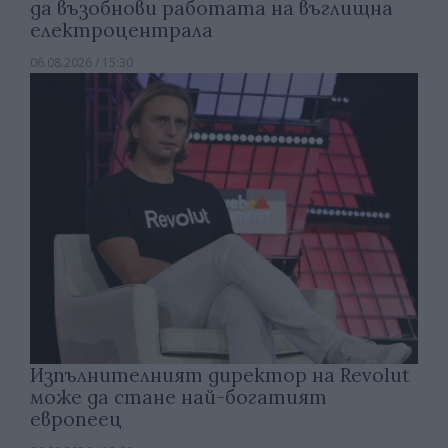
да възобнови работата на въглищна
електроцентрала
06.08.2026 / 15:30
Изпълнителният директор на Revolut
може да стане най-богатият
европеец