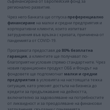
съфинансирана от Европейския фонд за
регионално развитие.
Чрез него банката ще отпуска
преференциално
финансиране
на малки и средни предприятия и
корпоративни клиенти, които изпитват
затруднения във връзка с кризата, причинена от
пандемията от COVID-19.
Програмата предоставя д
о 80% безплатна
гаранция
, а клиентите ще получават по-
благоприятни условия спрямо стандартните. Чрез
новия гаранционен продукт ОББ и Фондът на
фондовете ще подпомогнат
малки и средни
предприятия
в условията на настоящата тежка
ситуация, като улеснят достъпа на бизнеса до
кредити за продължаване на дейността,
включително за задоволяване на потребностите
от ликвидност и за преодоляване на финансови
затруднения, свързани с пандемията.