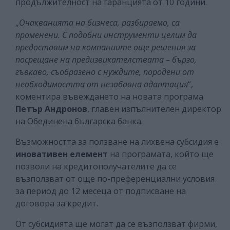
продължителност на гаранцията от 10 години.
„
Очакванията на бизнеса, разбираемо, са
променени. С подобни инструменти целим да
предоставим на компаниите още решения за
посрещане на предизвикателствата – бързо,
гъвкаво, съобразено с нуждите, породени от
необходимостта от незабавна адаптация
“,
коментира въвеждането на новата програма
Петър Андронов
, главен изпълнителен директор
на Обединена българска банка.
Възможността за ползване на лихвена субсидия е
иновативен елемент
на програмата, който ще
позволи на кредитополучателите да се
възползват от още по-преференциални условия
за период до 12 месеца от подписване на
договора за кредит.
От субсидията ще могат да се възползват фирми,