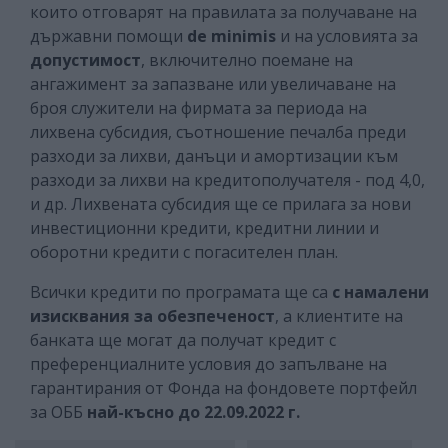
които отговарят на правилата за получаване на
държавни помощи
de minimis
и на условията за
допустимост
, включително поемане на
ангажимент за запазване или увеличаване на
броя служители на фирмата за периода на
лихвена субсидия, съотношение печалба преди
разходи за лихви, данъци и амортизации към
разходи за лихви на кредитополучателя - под 4,0,
и др. Лихвената субсидия ще се прилага за нови
инвестиционни кредити, кредитни линии и
оборотни кредити с погасителен план.
Всички кредити по програмата ще са
с намалени
изисквания за обезпеченост
, а клиентите на
банката ще могат да получат кредит с
преференциалните условия до запълване на
гарантирания от Фонда на фондовете портфейл
за ОББ
най-късно до 22.09.2022 г.