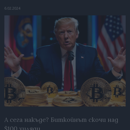
6.02.2024
А сега накъде? Биткойнът скочи над
$100 хиляди