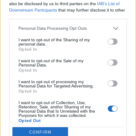
also be disclosed by us to third parties on the
IAB’s List of
Downstream Participants
that may further disclose it to other
third parties.
Personal Data Processing Opt Outs
I want to opt-out of the Sharing of my
Износът на електромобили от Китай
personal data.
Opted In
е нараснал със 120%
I want to opt-out of the Sale of my
06.08.2026 / 16:30
Personal Data.
Opted In
I want to opt-out of processing my
Personal Data for Targeted Advertising.
Opted In
I want to opt-out of Collection, Use,
Retention, Sale, and/or Sharing of my
Personal Data that Is Unrelated with the
Purposes for which it was collected.
Opted Out
CONFIRM