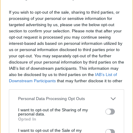
If you wish to opt-out of the sale, sharing to third parties, or
processing of your personal or sensitive information for
targeted advertising by us, please use the below opt-out
Ню Йорк стана 14-ият щат на САЩ, в
section to confirm your selection. Please note that after your
който е разрешена евтаназията
opt-out request is processed you may continue seeing
interest-based ads based on personal information utilized by
06.08.2026 / 16:00
us or personal information disclosed to third parties prior to
your opt-out. You may separately opt-out of the further
disclosure of your personal information by third parties on the
IAB’s list of downstream participants. This information may
also be disclosed by us to third parties on the
IAB’s List of
Downstream Participants
that may further disclose it to other
third parties.
Personal Data Processing Opt Outs
I want to opt-out of the Sharing of my
personal data.
Opted In
I want to opt-out of the Sale of my