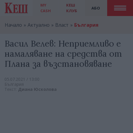
MY
КЕШ
АБО
CASH
КЛУБ
Начало
Актуално
Власт
България
Васил Велев: Неприемливо е
намаляване на средства от
Плана за възстановяване
05.07.2021 / 13:00
България
Текст:
Диана Юсколова