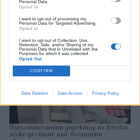
Personal Data.
Спадането на Дунав принуди Румъния
Opted In
да възобнови работата на въглищна
електроцентрала
I want to opt-out of processing my
Personal Data for Targeted Advertising.
Opted In
06.08.2026 / 15:30
I want to opt-out of Collection, Use,
Retention, Sale, and/or Sharing of my
Personal Data that Is Unrelated with the
Purposes for which it was collected.
Opted Out
CONFIRM
Data Deletion
Data Access
Privacy Policy
Изпълнителният директор на Revolut
може да стане най-богатият