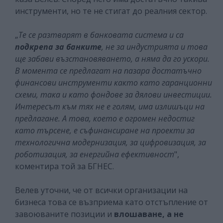
инструменти, но те не стигат до реалния сектор.
„
Те се разтварят в банковата система и са
подкрепа за банките
, не за индустрията и това
ще забави възстановяването, а няма да го ускори.
В момента се предлагат на пазара достатъчно
финансови инструменти както като гаранционни
схеми, така и като фондове за дялови инвестиции.
Интересът към тях не е голям, има излишъци на
предлагане. А това, което е огромен недостиг
като търсене, е съфинансиране на проекти за
технологична модернизация, за цифровизация, за
роботизация, за енергийна ефективност
",
коментира той за БГНЕС.
Велев уточни, че от всички организации на
бизнеса това се възприема като отстъпление от
завоюваните позиции и
влошаване, а не