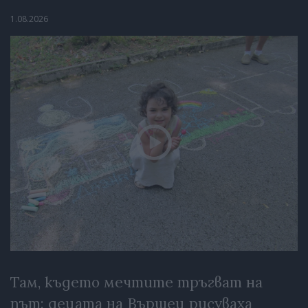
1.08.2026
Там, където мечтите тръгват на
път: децата на Вършец рисуваха