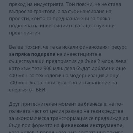
преход на индустрията. Той поясни, че не става
въпрос за грантове, а за съфинансиране на
проекти, които са предназначени за пряка
подкрепа на инвестициите в съществуващи
предприятия.
Велев поясни, че те са искали финансовият ресурс
за
пряка подкрепа
на инвестициите в
съществуващи предприятия да бъде 2 млрд. лева,
като към тези 900 млн. лева бъдат добавени още
400 млн. за технологична модернизация и още
700 млн. лв. за производство и съхранение на
енергия от ВЕИ.
Друг притеснителен момент за бизнеса е, че по-
голямата част от целия размер на тези средства
за икономическа трансформация се предвижда да
бъде под формата на
финансови инструменти
,
каза Велев. Според него има достатъчно такива