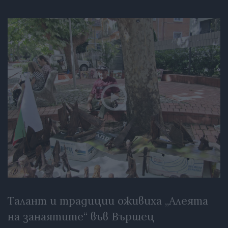
Талант и традиции оживиха „Алеята
на занаятите“ във Вършец