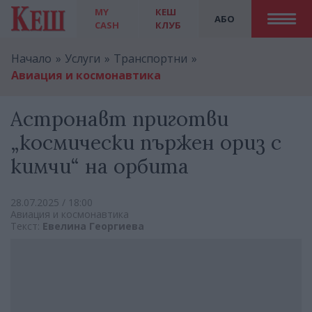
MY
КЕШ
АБО
CASH
КЛУБ
Начало
Услуги
Транспортни
Авиация и космонавтика
Астронавт приготви
„космически пържен ориз с
кимчи“ на орбита
28.07.2025 / 18:00
Авиация и космонавтика
Текст:
Евелина Георгиева