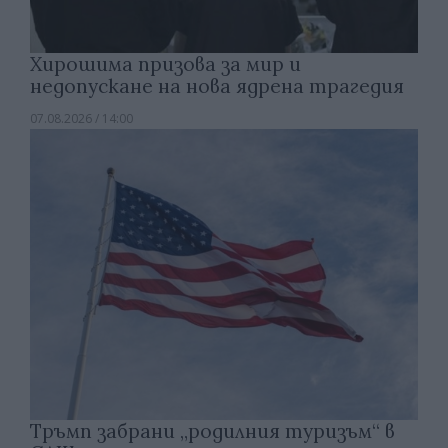
Хирошима призова за мир и
недопускане на нова ядрена трагедия
07.08.2026 / 14:00
Тръмп забрани „родилния туризъм“ в