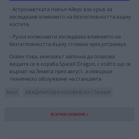
- Астронавтката Никъл Айерс взе кръв за
изследване влиянието на безтегловността върху
костите.
- Руски космонавти изследваха влиянието на
безтегловността върху стомаха чрез ултразвук.
Освен това, екипажът започна да опакова
вещите си в кораба SpaceX Dragon, с който ще се
върнат на Земята през август, и извърши
техническо обслужване на станцията.
NASA
МЕЖДУНАРОДНА КОСМИЧЕСКА СТАНЦИЯ
ВСИЧКИ НОВИНИ »