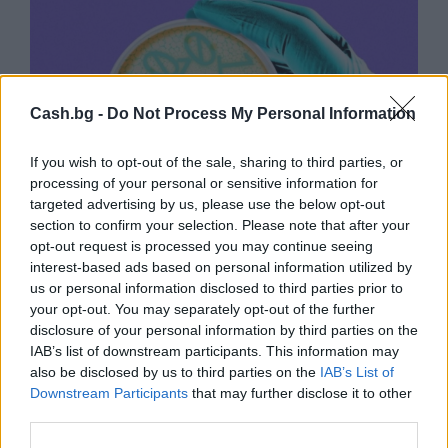
Cash.bg -
Do Not Process My Personal Information
If you wish to opt-out of the sale, sharing to third parties, or
processing of your personal or sensitive information for
targeted advertising by us, please use the below opt-out
section to confirm your selection. Please note that after your
opt-out request is processed you may continue seeing
interest-based ads based on personal information utilized by
Изкуствен интелект за първи път
us or personal information disclosed to third parties prior to
създаде нови жизнеспособни вируси
your opt-out. You may separately opt-out of the further
disclosure of your personal information by third parties on the
07.08.2026 / 15:30
IAB’s list of downstream participants. This information may
also be disclosed by us to third parties on the
IAB’s List of
Downstream Participants
that may further disclose it to other
third parties.