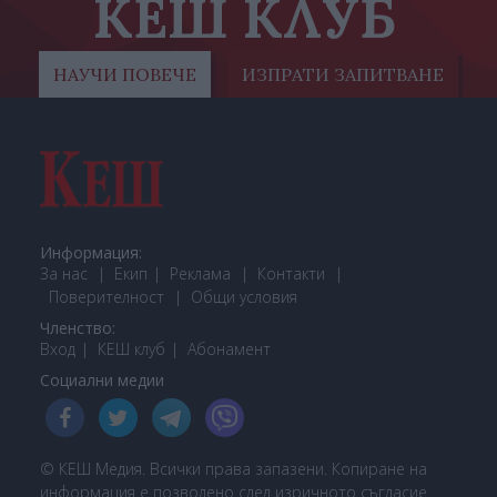
КЕШ КЛУБ
НАУЧИ ПОВЕЧЕ
ИЗПРАТИ ЗАПИТВАНЕ
Информация:
За нас
Екип
Реклама
Контакти
Поверителност
Общи условия
Членство:
Вход
КЕШ клуб
Або
намент
Социални медии
© КЕШ Медия. Всички права запазени. Копиране на
информация е позволено след изричното съгласие