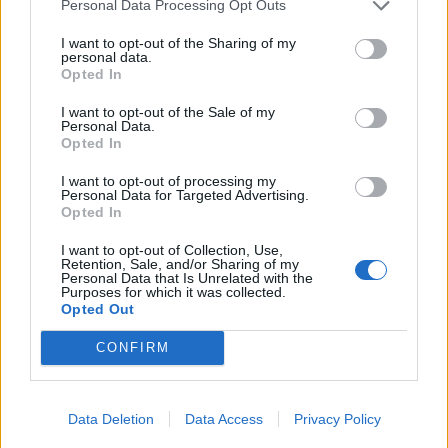
Personal Data Processing Opt Outs
I want to opt-out of the Sharing of my
personal data.
Opted In
I want to opt-out of the Sale of my
Personal Data.
Opted In
I want to opt-out of processing my
Personal Data for Targeted Advertising.
Астронавти на NASA излязоха в
Opted In
открития космос
I want to opt-out of Collection, Use,
07.08.2026 / 15:00
Retention, Sale, and/or Sharing of my
Personal Data that Is Unrelated with the
Purposes for which it was collected.
Opted Out
CONFIRM
Data Deletion
Data Access
Privacy Policy