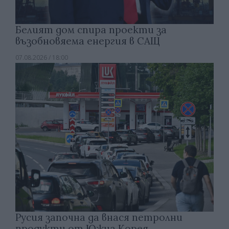
Белият дом спира проекти за
възобновяема енергия в САЩ
07.08.2026 / 18:00
Русия започна да внася петролни
продукти от Южна Корея.