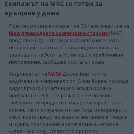
Екипажът на МКС се готви за
връщане у дома
През седмицата екипажът на 73-та експедиция на
Международната космическа станция
(МКС)
продължи научната си работа и техническото
обслужване, както и започна подготовката за
завръщане на Земята. Но имаше и
необичайни
постижения
, съобщава порталът
space.
Астронавтът на
NASA
Джони Ким, чиито
родители са имигрирали от Южна Корея, проведе
видеовръзка с участници в международна
програма в Сеул. Той разказа, че е получил
любимите си продукти с товарния кораб - ориз,
кимчи, паста кочуджан и спам (вид консервирано
месо, което представлява смляна свинска плешка
и шунка, подправени и запечатани в метална
кутия - бел. ред.). От тях той приготви