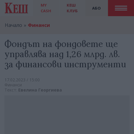
MY
КЕШ
АБО
CASH
КЛУБ
Начало
Финанси
Фондът на фондовете ще
управлява над 1,26 млрд. лв.
за финансови инструменти
17.02.2023 / 15:00
Финанси
Текст:
Евелина Георгиева