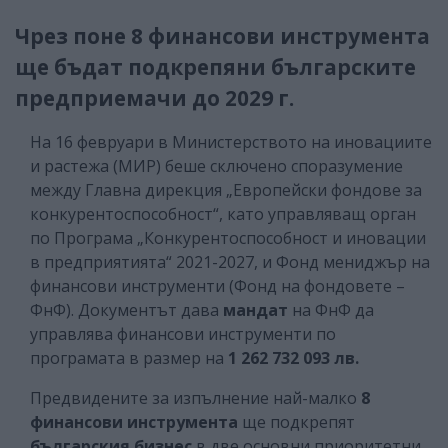
Чрез поне 8 финансови инструмента
ще бъдат подкрепяни българските
предприемачи до 2029 г.
На 16 февруари в Министерството на иновациите
и растежа (МИР) беше сключено споразумение
между Главна дирекция „Европейски фондове за
конкурентоспособност“, като управляващ орган
по Програма „Конкурентоспособност и иновации
в предприятията“ 2021-2027, и Фонд мениджър на
финансови инструменти (Фонд на фондовете –
ФнФ). Документът дава
мандат
на ФнФ да
управлява финансови инструменти по
програмата в размер на
1 262 732 093 лв.
Предвидените за изпълнение най-малко
8
финансови инструмента
ще подкрепят
българския бизнес
в две основни приоритетни