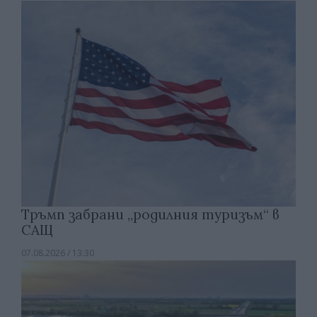
Тръмп забрани „родилния туризъм“ в
САЩ
07.08.2026 / 13:30