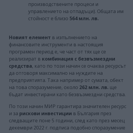
производствените процеси и
управлението на отпадъци). Общата им
стойност е близо
564 млн. лв.
Новият елемент
в изпълнението на
финансовите инструменти в настоящия
програмен период е, че част от тях ще се
реализират в
комбинация с безвъзмездни
средства
, като по този начин се очаква ресурсът
да отговоря максимално на нуждите на
предприятията. Така например от сумата, обект
на това споразумение, около
262 млн.
лв.
ще
бъдат инвестирани като безвъзмездни средства.
По този начин МИР гарантира значителен ресурс
и за
рискови инвестиции
в България през
следващите поне 5 години, след като през месец
декември 2022 г. подписа подобно споразумение