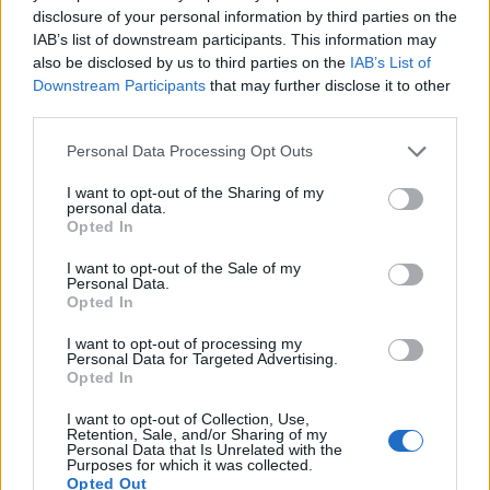
disclosure of your personal information by third parties on the
IAB’s list of downstream participants. This information may
also be disclosed by us to third parties on the
IAB’s List of
Астронавти на NASA излязоха в
Downstream Participants
that may further disclose it to other
открития космос
third parties.
07.08.2026 / 15:00
Personal Data Processing Opt Outs
I want to opt-out of the Sharing of my
personal data.
Opted In
I want to opt-out of the Sale of my
Personal Data.
Opted In
I want to opt-out of processing my
Personal Data for Targeted Advertising.
Opted In
I want to opt-out of Collection, Use,
Retention, Sale, and/or Sharing of my
Personal Data that Is Unrelated with the
Purposes for which it was collected.
Франция ще забрани рекламните
Opted Out