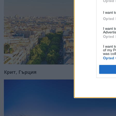
Opted 
I want t
Opted 
I want 
Advertis
Opted 
I want t
of my P
was col
Opted 
Крит, Гърция