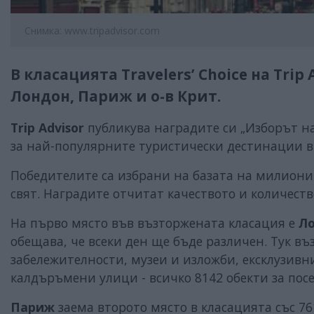
Снимка: www.tripadvisor.com
В класацията Travelers’ Choice на Trip
Лондон, Париж и о-в Крит.
Trip Advisor
публикува наградите си „Изборът н
за най-популярните туристически дестинации в 
Победителите са избрани на базата на милиони
свят. Наградите отчитат качеството и количеств
На първо място
във възторжената класация е
Ло
обещава, че всеки ден ще бъде различен. Тук в
забележителности, музеи и изложби, ексклузив
калдъръмени улици - всичко 8142 обекти за пос
Париж
заема второто място в класацията със 7