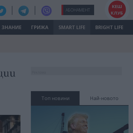
КЕШ
АБО
НАМЕНТ
КЛУБ
ЗНАНИЕ
ГРИЖА
SMART LIFE
BRIGHT LIFE
ции
Реклама
Топ новини
Най-новото