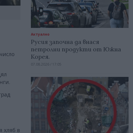
Актуално
Русия започна да внася
петролни продукти от Южна
а число
Корея.
07.08.2026 / 17:05
цял
нги.
град
я хляб в