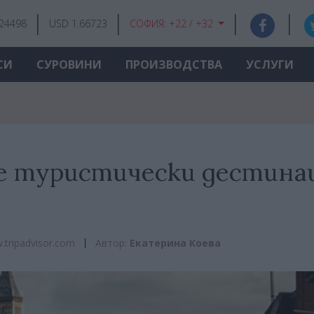
.24498
USD 1.66723
СОФИЯ:
+22 / +32
СИ
СУРОВИНИ
ПРОИЗВОДСТВА
УСЛУГИ
те туристически дестина
tripadvisor.com
Автор:
Екатерина Коева