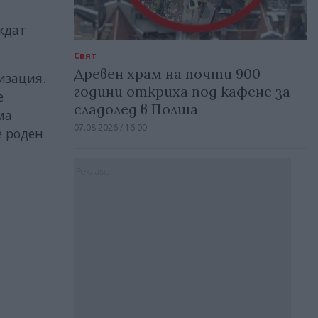
ждат
Свят
Древен храм на почти 900
изация.
години откриха под кафене за
е
сладолед в Полша
ма
07.08.2026 / 16:00
е роден
Реклама