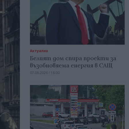
Актуално
Белият дом спира проекти за
възобновяема енергия в САЩ
07.08.2026 / 18:00