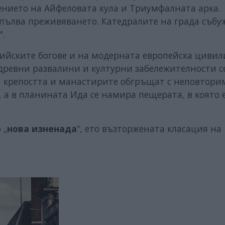
ението на Айфеловата кула и Триумфалната арка.
опълва преживяването. Катедралите на града събу
".
ийските богове и на модерната европейска цивил
 древни развалини и културни забележителности с
, крепостта и манастирите обгръщат с неповтори
е., а в планината Ида се намира пещерата, в която 
 „
нова изненада
“, ето възторжената класация на