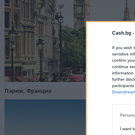
Cash.bg 
If you wish 
sensitive in
confirm you
continue se
information 
further disc
participants
Париж, Франция
Downstream 
Persona
I want t