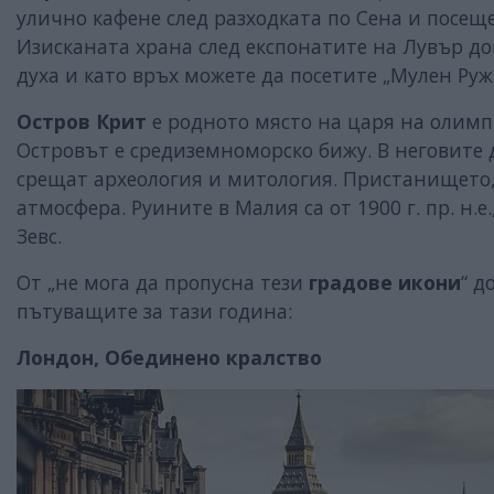
улично кафене след разходката по Сена и посещ
Изисканата храна след експонатите на Лувър д
духа и като връх можете да посетите „Мулен Руж
Остров Крит
е родното място на царя на олимп
Островът е средиземноморско бижу. В неговите
срещат археология и митология. Пристанището
атмосфера. Руините в Малия са от 1900 г. пр. н.
Зевс.
От „не мога да пропусна тези
градове икони
“ до
пътуващите за тази година:
Лондон, Обединено кралство