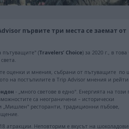
 Advisor първите три места се заемат от
а пътуващите" (
Travelers’ Choice
) за 2020 г., в тов
света.
те оценки и мнения, събрани от пътуващите по 
ото на постъпилите в Trip Advisor мнения и рейти
ндон
- „много светове в едно". Енергията на този 
ъзможностите са неограничени – исторически
ни „Мишлен" ресторанти, традиционни пъбове,
ещение.
618 атракции. Неповторим е вкусът на шоколадови