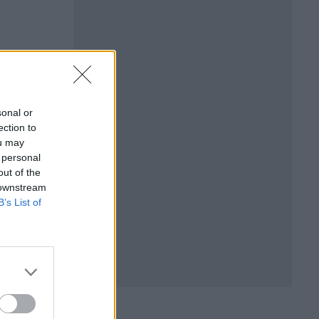
sonal or
ection to
ou may
 personal
out of the
 downstream
B’s List of