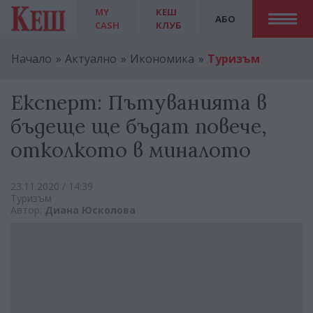
MY
КЕШ
АБО
CASH
КЛУБ
Начало
Актуално
Икономика
Туризъм
Експерт: Пътуванията в
бъдеще ще бъдат повече,
отколкото в миналото
23.11.2020 / 14:39
Туризъм
Автор:
Диана Юсколова