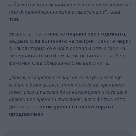
седалки в места икономична класа и така за нас ще
има допълнителни места в самолетите
", каза
той.
Експертът напомни, че
по-рано през годината,
веднага след вдигането на рестриктивните мерки
в някоя страна, се е наблюдавал и рязък скок на
резервациите и отбеляза, че не вижда подобен
феномен след обявяването на ваксините.
„
Мисля, че хората все още не са сигурни кога ще
бъдат в безопасност, нито докога ще продължи
това, кога ще могат да се ваксинират и кога ще е
идеалното време за пътуване
", каза Фогъл, като
допълни, че
несигурността прави хората
предпазливи
.