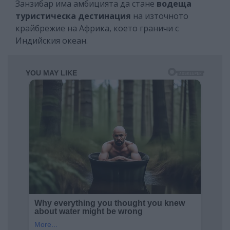
Занзибар има амбицията да стане
водеща
туристическа дестинация
на източното
крайбрежие на Африка, което граничи с
Индийския океан.