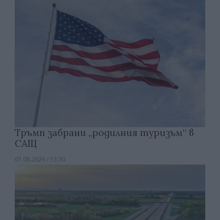
Тръмп забрани „родилния туризъм“ в
САЩ
07.08.2026 / 13:30