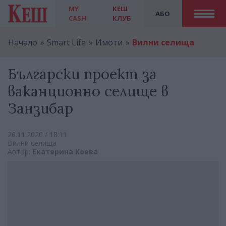
MY
КЕШ
АБО
CASH
КЛУБ
Начало
Smart Life
Имоти
Вилни селища
Български проект за
ваканционно селище в
Занзибар
26.11.2020 / 18:11
Вилни селища
Автор:
Екатерина Коева