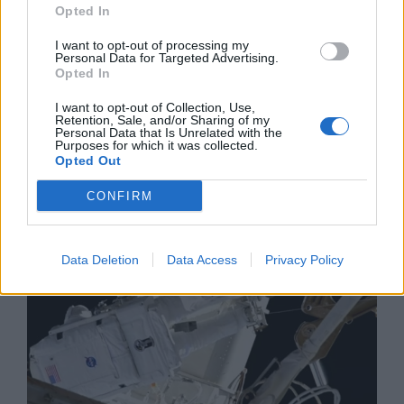
Opted In
I want to opt-out of processing my
Personal Data for Targeted Advertising.
Opted In
I want to opt-out of Collection, Use,
Изкуствен интелект за първи път
Retention, Sale, and/or Sharing of my
създаде нови жизнеспособни вируси
Personal Data that Is Unrelated with the
Purposes for which it was collected.
Opted Out
07.08.2026 / 15:30
CONFIRM
Data Deletion
Data Access
Privacy Policy