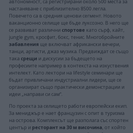
автономност, са регистрирани около 500 места за
настаняване с приблизително 8500 легла.
Повечето са в средния ценови сегмент. Новото
ваканционно селище ще бъде луксозно.
В него ще
се развиват различни
спортове
като сърф, кайт,
jungle gym, кросфит, бокс, тенис. Многобройните
забавления
ще включват африкански вечери,
танци, артисти, джаз музика. Предвиждат се също
така
срещи
и дискусии за бъдещето на
професиите например в контекста на изкуствения
интелект. Като лектори на lifestyle семинари ще
бъдат привличани индустриални лидери, ще се
организират също практически демонстрации и
идеи „направи си сам“.
По проекта за селището работи европейски екип.
За мениджър е нает французин с опит в туризма
на острова. Комплексът ще разполага със спортен
център и
ресторант на 30 м височина
, от който