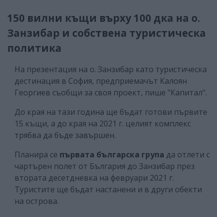
150 вилни къщи върху 100 дка на о.
Занзибар и собствена туристическа
политика
На презентация на о. Занзибар като туристическа
дестинация в София, предприемачът Калоян
Георгиев съобщи за своя проект, пише "Капитал".
До края на тази година ще бъдат готови първите
15 къщи, а до края на 2021 г. целият комплекс
трябва да бъде завършен.
Планира се
първата българска група
да отлети с
чартърен полет от България до Занзибар през
втората десетдневка на февруари 2021 г.
Туристите ще бъдат настанени и в други обекти
на острова.