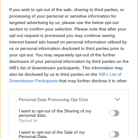
If you wish to opt-out of the sale, sharing to third parties, or
processing of your personal or sensitive information for
targeted advertising by us, please use the below opt-out
section to confirm your selection. Please note that after your
opt-out request is processed you may continue seeing
interest-based ads based on personal information utilized by
us or personal information disclosed to third parties prior to
your opt-out. You may separately opt-out of the further
Древен храм на почти 900 години
disclosure of your personal information by third parties on the
откриха под кафене за сладолед в
IAB’s list of downstream participants. This information may
Полша
also be disclosed by us to third parties on the
IAB’s List of
07.08.2026 / 16:00
Downstream Participants
that may further disclose it to other
third parties.
Personal Data Processing Opt Outs
I want to opt-out of the Sharing of my
personal data.
Opted In
I want to opt-out of the Sale of my
Personal Data.