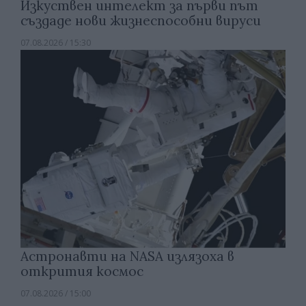
Изкуствен интелект за първи път
създаде нови жизнеспособни вируси
07.08.2026 / 15:30
Астронавти на NASA излязоха в
открития космос
07.08.2026 / 15:00