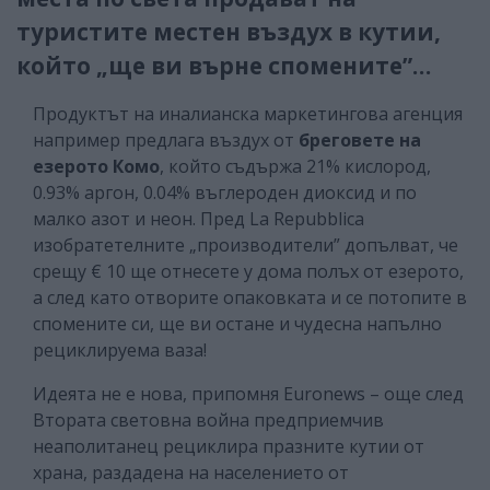
туристите местен въздух в кутии,
който „ще ви върне спомените”…
Продуктът на иналианска маркетингова агенция
например предлага въздух от
бреговете на
езерото Комо
, който съдържа 21% кислород,
0.93% аргон, 0.04% въглероден диоксид и по
малко азот и неон. Пред La Repubblica
изобратетелните „производители” допълват, че
срещу € 10 ще отнесете у дома полъх от езерото,
а след като отворите опаковката и се потопите в
спомените си, ще ви остане и чудесна напълно
рециклируема ваза!
Идеята не е нова, припомня Euronews – още след
Втората световна война предприемчив
неаполитанец рециклира празните кутии от
храна, раздадена на населението от