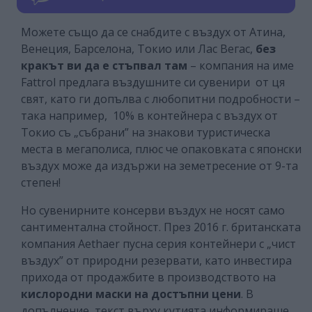
Можете също да се снабдите с въздух от Атина,
Венеция, Барселона, Токио или Лас Вегас,
без
кракът ви да е стъпвал там
– компания на име
Fattrol предлага въздушните си сувенири от ця
свят, като ги допълва с любопитни подробности –
така например, 10% в контейнера с въздух от
Токио съ „събрани” на знакови туристическа
места в мегаполиса, плюс че опаковката с японски
въздух може да издържи на земетресение от 9-та
степен!
Но сувенирните консерви въздух не носят само
сантиментална стойност. През 2016 г. британската
компания Aethaer пусна серия контейнери с „чист
въздух” от природни резервати, като инвестира
прихода от продажбите в производството на
кислородни маски на достъпни цени
. В
допълнение, текст върху кутията информираше