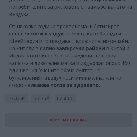
потребителите за рисковете от замърсяването на
въздуха.
От няколко години предприемачи бутилират
сгъстен свеж въздух
от места като Канада и
Швейцария и го продават, включително онлайн,
на жители в
силно замърсени райони
в Китай и
Индия. Контейнерите са снабдени със спрей-
капачка и дихателна маска и издържат около 160
вдишвания. Учените обаче смятат, че
бутилираният въздух носи минимална, или по-
скоро -
никаква полза за здравето.
ТУРИЗЪМ
ВЪЗДУХ
БИЗНЕС
ВСИЧКИ НОВИНИ »