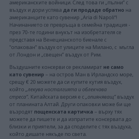
американските войници. След това ги „пълни” с
въздух и дори успява
да ги продаде обратно
на
американците като сувенир „Aria di Napoli“!
Начинанието се превръща в семейна традиция -
през 70-те години внукът на изобретателя се
представя на Венецианското биенале с
"опакован" въздух от улиците на Милано, с мъгла
от Лондон и „свещен” въздух от Рим.
Въздушните консерви се рекламират
не само
като сувенир
– на остров Ман в Ирландско море,
срещу € 20 можете да си купите кутия въздух,
който
„лекува носталгията и облекчава
стреса”.
Китайската версия е с
„опияняващ”
въздух
от планината Алтай. Други опаковки може би ще
възродят
пощенската картичка
– върху тях
можете да пишете и да изпратите консервата до
близки и приятели, за да споделите с тях въздуха,
който дишате някъде по света.