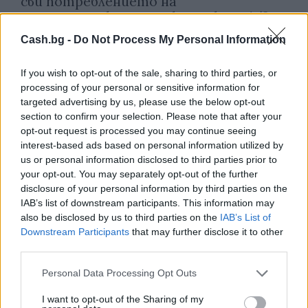
сви потреблението на
туристическия продукт с около 1/3
09.08.2026 / 18:30
Cash.bg -
Do Not Process My Personal Information
If you wish to opt-out of the sale, sharing to third parties, or
processing of your personal or sensitive information for
targeted advertising by us, please use the below opt-out
section to confirm your selection. Please note that after your
opt-out request is processed you may continue seeing
interest-based ads based on personal information utilized by
us or personal information disclosed to third parties prior to
your opt-out. You may separately opt-out of the further
disclosure of your personal information by third parties on the
IAB’s list of downstream participants. This information may
also be disclosed by us to third parties on the
IAB’s List of
Downstream Participants
that may further disclose it to other
third parties.
Потребителят има право сам да
избере кои плажни принадлежности да
Personal Data Processing Opt Outs
наеме
I want to opt-out of the Sharing of my
09.08.2026 / 18:00