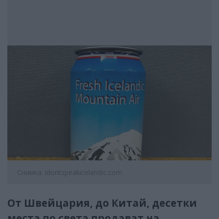
Снимка: idontspeakicelandic.com
От Швейцария, до Китай, десетки
места по света продават на