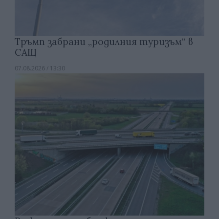
Тръмп забрани „родилния туризъм“ в
САЩ
07.08.2026 / 13:30