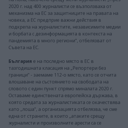
2020 г. над 400 журналисти се възползваха от
механизма на ЕС за защитниците на правата на
човека, а ЕС предприе важни действия в
подкрепа на журналистите, независимите медии
и борбата с дезинформацията в контекста на
пандемията в много региони", отбелязват от
Съвета на ЕС.
България
е на последно място в ЕС в
тазгодишната класация на „Репортери без
граници" - заемаме 112-о място, като се отчита
влошаване на състоянието на свободата на
словото с един пункт спрямо миналата 2020 г.
Оставаме единствената европейска държава, в
която средата за журналистиката се окачествява
като „лоша", а организацията отбелязва, че сме
една от страните, в които „атаките срещу
журналисти и произволните арести са се