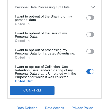
Personal Data Processing Opt Outs
I want to opt-out of the Sharing of my
Русия започна да внася петролни
personal data.
продукти от Южна Корея.
Opted In
07.08.2026 / 17:05
I want to opt-out of the Sale of my
Personal Data.
Opted In
I want to opt-out of processing my
Personal Data for Targeted Advertising.
Opted In
I want to opt-out of Collection, Use,
Retention, Sale, and/or Sharing of my
Personal Data that Is Unrelated with the
Purposes for which it was collected.
Opted Out
CONFIRM
Древен храм на почти 900 години
Data Deletion
Data Access
Privacy Policy