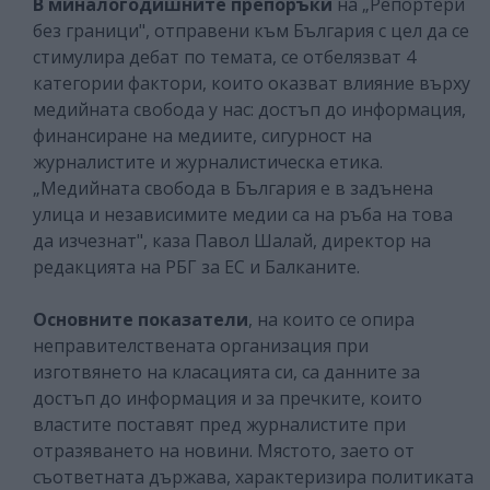
В миналогодишните препоръки
на „Репортери
без граници", отправени към България с цел да се
стимулира дебат по темата, се отбелязват 4
категории фактори, които оказват влияние върху
медийната свобода у нас: достъп до информация,
финансиране на медиите, сигурност на
журналистите и журналистическа етика.
„Медийната свобода в България е в задънена
улица и независимите медии са на ръба на това
да изчезнат", каза Павол Шалай, директор на
редакцията на РБГ за ЕС и Балканите.
Основните показатели
, на които се опира
неправителствената организация при
изготвянето на класацията си, са данните за
достъп до информация и за пречките, които
властите поставят пред журналистите при
отразяването на новини. Мястото, заето от
съответната държава, характеризира политиката