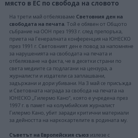
място в ЕС по свобода на словото
На трети май отбелязваме
Световния ден на
свободата на печата
. Той е обявен от Общото
събрание на ООН през 1993 г. след препоръка,
приета на Генералната конференция на ЮНЕСКО
през 1991 г. Световният ден е повод за напомняне
за нарушенията на свободата на печата и
отбелязване на факта, че в десетки страни по
света медиите са подлагани на цензура, а
журналисти и издатели са заплашвани,
задържани и дори убивани. На 3 май се присъжда
и Световната награда за свобода на печата на
ЮНЕСКО „Гилермо Кано“, която е учредена през
1997 г. в памет на колумбийския журналист
Гилермо Кано, убит заради критични материали
за дейността на наркокартелите в родината му.
Съветът на Европейския съюз
излезе с