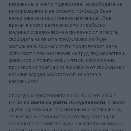
изявление, в което подчертава, че свободата на
информацията и на словото трябва да бъде
насърчавана и защитавана навсякъде. „Във
време, в което независимото и свободно
медийно осведомяване е по-важно от всякога,
свободата на печата продължава да бъде
застрашена. Журналистите продължават да се
сблъскват с тежки условия на труд под нарастващ
финансов и политически натиск, наблюдение,
произволни присъди за лишаване от свобода или
насилие заради работата си", се казва в
изявлението.
Според Обсерваторията на ЮНЕСКО от 2020 г.
насам
по света са убити 76 журналисти
, а много
други - арестувани, тормозени или заплашвани,
отбелязва институцията, като подчертава, че
особено безпокойство буди насилието, основано
на пола, насочено срещу жени журналисти. „През