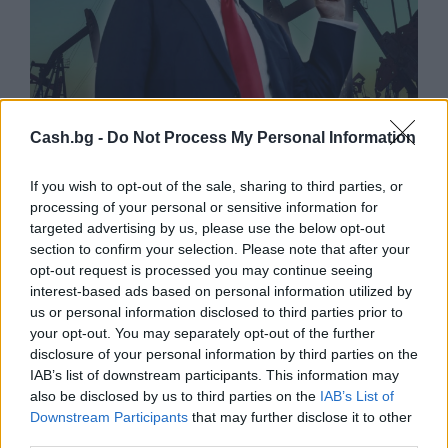
Cash.bg -
Do Not Process My Personal Information
Белият дом спира проекти за
възобновяема енергия в САЩ
If you wish to opt-out of the sale, sharing to third parties, or
processing of your personal or sensitive information for
07.08.2026 / 18:00
targeted advertising by us, please use the below opt-out
section to confirm your selection. Please note that after your
opt-out request is processed you may continue seeing
interest-based ads based on personal information utilized by
us or personal information disclosed to third parties prior to
your opt-out. You may separately opt-out of the further
disclosure of your personal information by third parties on the
IAB’s list of downstream participants. This information may
also be disclosed by us to third parties on the
IAB’s List of
Downstream Participants
that may further disclose it to other
third parties.