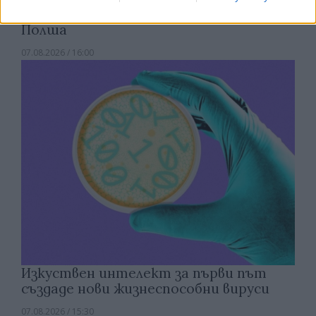
откриха под кафене за сладолед в
Полша
07.08.2026 / 16:00
Изкуствен интелект за първи път
създаде нови жизнеспособни вируси
07.08.2026 / 15:30