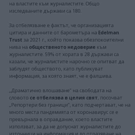
на властите към журналистите. Общо
изследваните държави са 180.
За отбелязване е фактът, че организацията
цитира и данните от барометъра на
Edelman
Trust
за 2021 г., който показва обезпокоителни
нива на
общественото недоверие
към
журналистите. 59% от хората в 28 държави са
казали, че журналистите нарочно се опитват да
заблудят обществото, като публикуват
информация, за която знаят, че е фалшива.
„Драматично влошаване" на свободата на
словото
се отбелязва в целия свят
, посочват
„Репортери без граници", като подчертават, че на
много места пандемията от коронавирус се е
превърнала в оправдание, което властите
използват, за да не допуснат журналистите до
източници на информация и до отразяване на