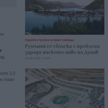
ен
Корабостроене и пристанища
Румъния се сблъска с проблеми
т
заради ниското ниво на Дунав
од,
04.08.2026 / 16:30
коло 2,5
ен план