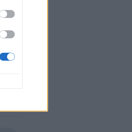
ревозни
ита на
ед
дължава