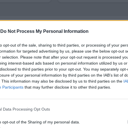
-
Do Not Process My Personal Information
to opt-out of the sale, sharing to third parties, or processing of your per
uar отнесе много критики
, заради факта, че е да
formation for targeted advertising by us, please use the below opt-out s
Ferrari също се сблъска с
полярно различни коме
r selection. Please note that after your opt-out request is processed y
eing interest-based ads based on personal information utilized by us or
о „абсолютен майсторски клас по дизайн“ и „тотал
disclosed to third parties prior to your opt-out. You may separately opt-
losure of your personal information by third parties on the IAB’s list of
. This information may also be disclosed by us to third parties on the
IA
е се тревожи. В интервю за популярен YouTuber, 
Participants
that may further disclose it to other third parties.
. Мандзони е донякъде съгласен, че концепцията з
ща“, но вярва, че хората ще го оценят през следв
длага
бензинови и хибридни автомобили
, обога
l Data Processing Opt Outs
o opt-out of the Sharing of my personal data.
зоставиха амбициите си за електрически автомоб