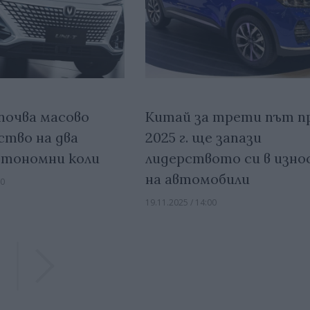
почва масово
Китай за трети път п
ство на два
2025 г. ще запази
втономни коли
лидерството си в изно
на автомобили
00
19.11.2025 / 14:00
Previous
Previous