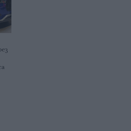
рез
В Германия откриха
голямо находище на литий
са
18.10.2025 / 19:00