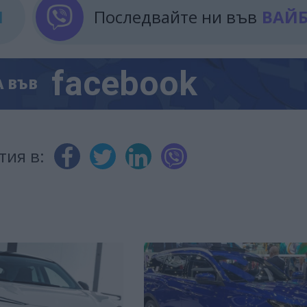
М
Последвайте ни във
ВАЙ
facebook
А
ВЪВ
тия в: