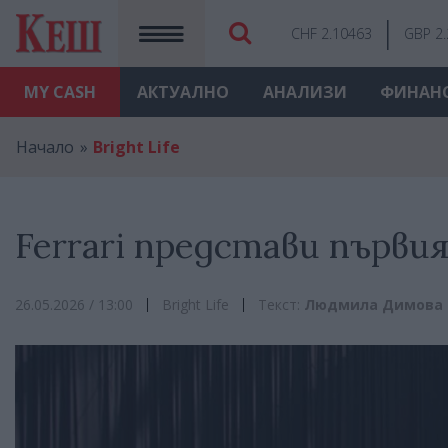
CHF 2.10463
GBP 2
MY
CASH
АКТУАЛНО
АНАЛИЗИ
ФИНАН
Начало
Bright Life
Ferrari представи първи
26.05.2026 / 13:00
Bright Life
Текст:
Людмила Димова