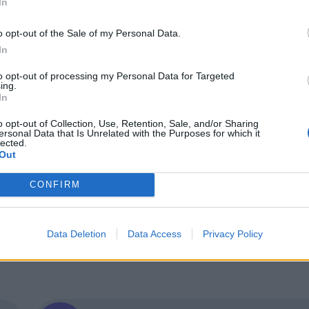
In
одели
. Porsche сви плановете си за електрически п
 САЩ
и интензивната
конкуренция от Китай
.
o opt-out of the Sale of my Personal Data.
In
ли в Европа. Стратегията на компанията да разч
били, я предпази в голяма степен от натиска, пр
to opt-out of processing my Personal Data for Targeted
ing.
In
 за
спад в търсенето на луксозни марки
, през
o opt-out of Collection, Use, Retention, Sale, and/or Sharing
ersonal Data that Is Unrelated with the Purposes for which it
с повече от 25%, докато глобалната инфлация про
lected.
Out
CONFIRM
Data Deletion
Data Access
Privacy Policy
ИЧКИ НОВИНИ »