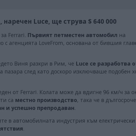
наречен Luce, ще струва $ 640 000
а Ferrari.
Първият петместен автомобил
на
о с агенцията LoveFrom, основана от бившия глав
едето Виня разкри в Рим, че
Luce се разработва о
 на пазара след като доскоро изключваше подобен х
ен от Ferrari. Колата може да вдигне 96 км/ч за о
нти са
местно производство
, така че в дългосроч
ан и успешно препродаван
.
ите в автомобилната индустрия към електрически
пятствия
.