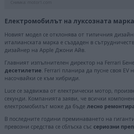
Снимка: motor1.com
Електромобилът на луксозната марка, 
Новият модел се отклонява от типичния дизайн з
италианската марка е създаден в сътрудничеств
дизайнер на Apple Джони Айв.
Главният изпълнителен директор на Ferrari Бен
десетилетие
. Ferrari планира да пусне своя EV
насочвайки се към хибриди.
Luce се задвижва от електрически мотор, произвед
секунди. Компанията заяви, че всички компоне
електромобилът може да бъде
лесно ремонтир
В последните години преминаването на гигант
превозни средства се сблъска със
сериозни пре