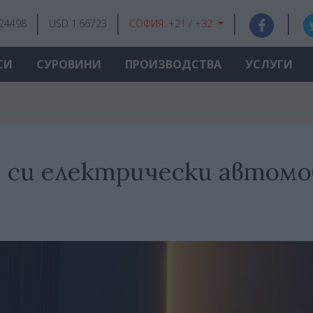
.24498
USD 1.66723
СОФИЯ:
+21 / +32
СИ
СУРОВИНИ
ПРОИЗВОДСТВА
УСЛУГИ
я си електрически автом