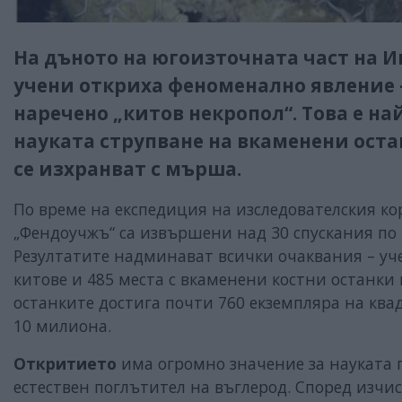
На дъното на югоизточната част на И
учени откриха феноменално явление –
наречено „китов некропол“. Това е на
науката струпване на вкаменени оста
се изхранват с мърша.
По време на експедиция на изследователския к
„Фендоучжъ“ са извършени над 30 спускания по
Резултатите надминават всички очаквания – уч
китове и 485 места с вкаменени костни останки
останките достига почти 760 екземпляра на ква
10 милиона.
Откритието
има огромно значение за науката 
естествен поглътител на въглерод. Според изчи