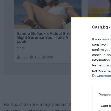
Cash.bg 
If you wish 
sensitive in
confirm you
continue se
information 
further disc
participants
Downstream 
Persona
На практика зоната Диамантина представлява у
I want t
свързва дълбоководни екосистеми в целия океан