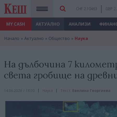
CHF 2.10463
GBP 2
MY
CASH
АКТУАЛНО
АНАЛИЗИ
ФИНАН
Начало
Актуално
Общество
Наука
На дълбочина 7 километ
света гробище на древн
14.06.2026 / 18:00
Наука
Текст:
Евелина Георгиева