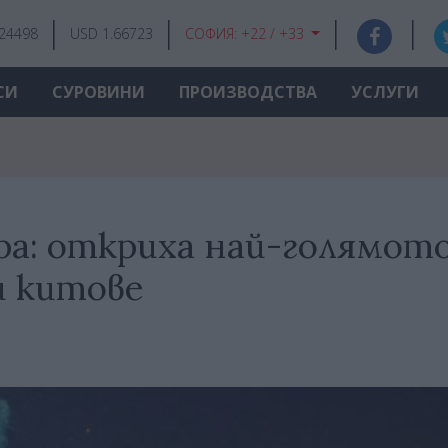
.24498
USD 1.66723
СОФИЯ:
+22 / +33
СИ
СУРОВИНИ
ПРОИЗВОДСТВА
УСЛУГИ
ра: откриха най-голямото
и китове