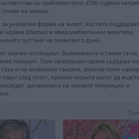
 съответства на приблизително 4700 години непре
 слоеве на океана.
ва за уникални форми на живот. Костите поддържа
 червеи (Osedax) и хемосимбиотични мекотели,
знената пустиня на океанското дъно.
ят научен потенциал. Вкаменените останки са на
нния плиоцен. Този своеобразен архив съдържа ко
 така и на изчезнали таксони, включително наско
и пласт след пласт, палеонтолозите могат да възст
проследят динамиката на техните популации и
ало.