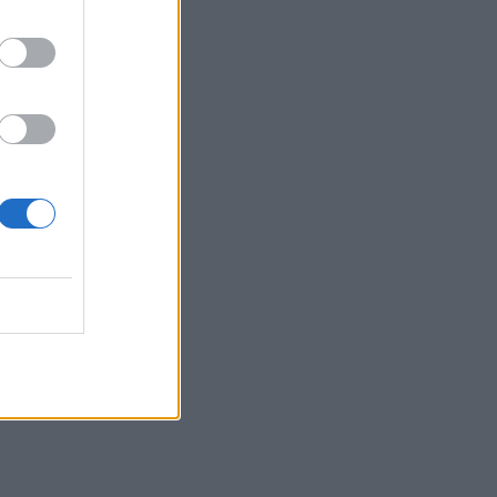
о,
ентър,