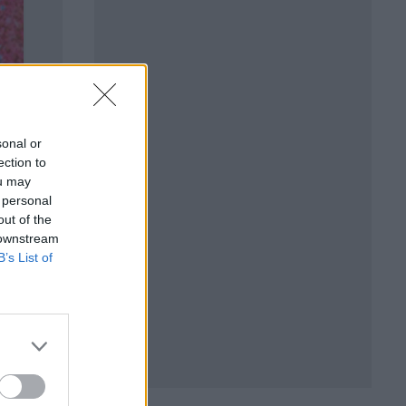
sonal or
ection to
ou may
 personal
out of the
 downstream
B’s List of
ойто
sp.),