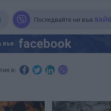
М
Последвайте ни във
ВАЙ
facebook
А
ВЪВ
тия в: