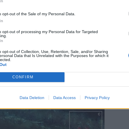
In
 потвърждава хипотезата, че останките от китове
изми между отдалечени участъци на морското дън
o opt-out of the Sale of my Personal Data.
In
to opt-out of processing my Personal Data for Targeted
за натрупване на биологични останки, а ключов ц
ing.
In
або изучените среди на Земята.
o opt-out of Collection, Use, Retention, Sale, and/or Sharing
аучното списание Nature.
ersonal Data that Is Unrelated with the Purposes for which it
lected.
Out
CONFIRM
Data Deletion
Data Access
Privacy Policy