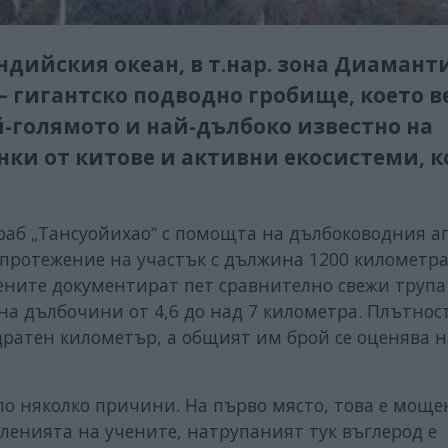
ндийския океан, в т.нар. зона Диамант
 гигантско подводно гробище, което в
й-голямото и най-дълбоко известно на
нки от китове и активни екосистеми, 
ораб „Тансуойихао“ с помощта на дълбоководния а
 протежение на участък с дължина 1200 километра
ените документират пет сравнително свежи трупа
 на дълбочини от 4,6 до над 7 километра. Плътнос
дратен километър, а общият им брой се оценява н
по няколко причини. На първо място, това е моще
сленията на учените, натрупаният тук въглерод е