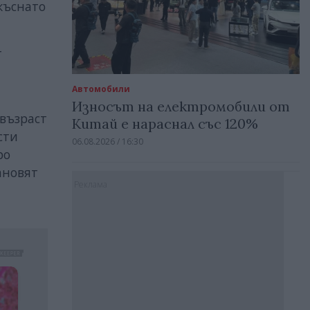
къснато
т
Автомобили
Износът на електромобили от
 възраст
Китай е нараснал със 120%
сти
06.08.2026 / 16:30
ро
ановят
Реклама