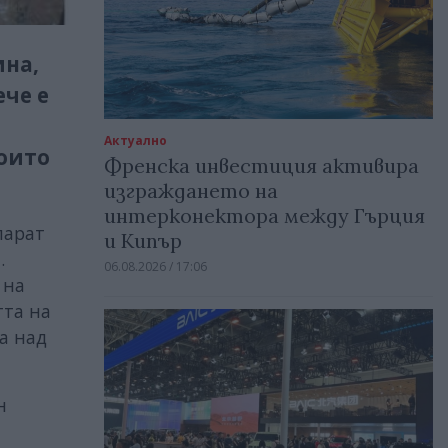
ина,
ече е
Актуално
които
Френска инвестиция активира
изграждането на
интерконектора между Гърция
парат
и Кипър
.
06.08.2026 / 17:06
 на
тта на
а над
н