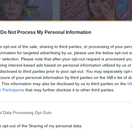
-
Do Not Process My Personal Information
to opt-out of the sale, sharing to third parties, or processing of your per
formation for targeted advertising by us, please use the below opt-out s
r selection. Please note that after your opt-out request is processed y
eing interest-based ads based on personal information utilized by us or
disclosed to third parties prior to your opt-out. You may separately opt-
losure of your personal information by third parties on the IAB’s list of
. This information may also be disclosed by us to third parties on the
IA
Participants
that may further disclose it to other third parties.
l Data Processing Opt Outs
никален „коридор на хемосинтетичния живот“, к
o opt-out of the Sharing of my personal data.
. Откриването там на морски маргаритки (
Xyloplax