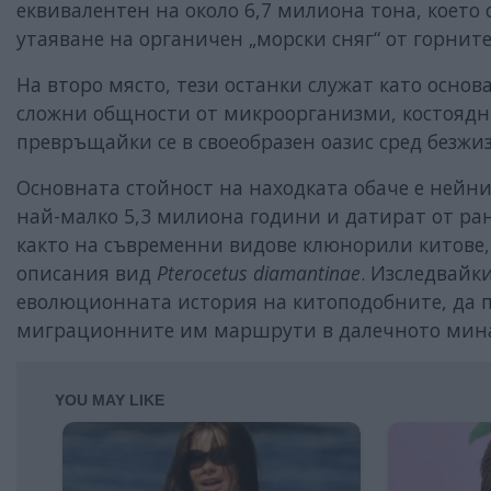
еквивалентен на около 6,7 милиона тона, което
утаяване на органичен „морски сняг“ от горните
На второ място, тези останки служат като осно
сложни общности от микроорганизми, костоядни
превръщайки се в своеобразен оазис сред безжи
Основната стойност на находката обаче е нейни
най-малко 5,3 милиона години и датират от ра
както на съвременни видове клюнорили китове,
описания вид
Pterocetus diamantinae
. Изследвайк
еволюционната история на китоподобните, да 
миграционните им маршрути в далечното мин