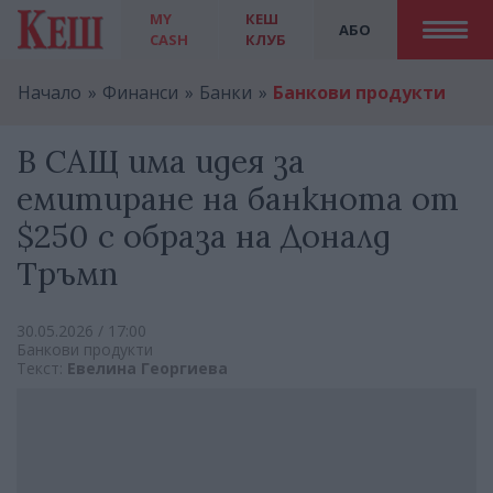
MY
КЕШ
АБО
CASH
КЛУБ
Начало
Финанси
Банки
Банкови продукти
В САЩ има идея за
емитиране на банкнота от
$250 с образа на Доналд
Тръмп
30.05.2026 / 17:00
Банкови продукти
Текст:
Евелина Георгиева