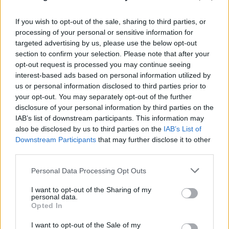
If you wish to opt-out of the sale, sharing to third parties, or
processing of your personal or sensitive information for
targeted advertising by us, please use the below opt-out
section to confirm your selection. Please note that after your
Древен храм на почти 900 години
opt-out request is processed you may continue seeing
откриха под кафене за сладолед в
interest-based ads based on personal information utilized by
Полша
us or personal information disclosed to third parties prior to
your opt-out. You may separately opt-out of the further
07.08.2026 / 16:00
disclosure of your personal information by third parties on the
IAB’s list of downstream participants. This information may
also be disclosed by us to third parties on the
IAB’s List of
Downstream Participants
that may further disclose it to other
third parties.
Personal Data Processing Opt Outs
I want to opt-out of the Sharing of my
personal data.
Opted In
I want to opt-out of the Sale of my