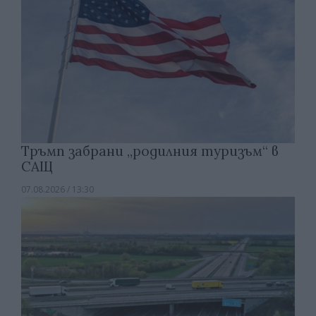
Тръмп забрани „родилния туризъм“ в
САЩ
07.08.2026 / 13:30