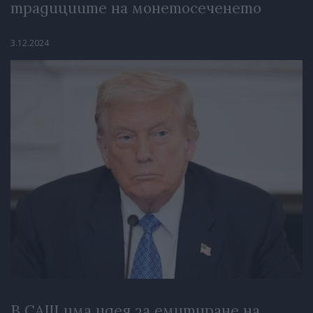
традициите на монетосеченето
3.12.2024
В САЩ има идея за емитиране на