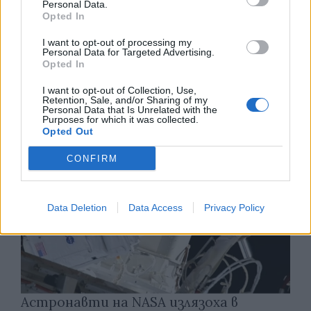
Personal Data.
Opted In
I want to opt-out of processing my
Изкуствен интелект за първи път
Personal Data for Targeted Advertising.
създаде нови жизнеспособни вируси
Opted In
07.08.2026 / 15:30
I want to opt-out of Collection, Use,
Retention, Sale, and/or Sharing of my
Personal Data that Is Unrelated with the
Purposes for which it was collected.
Opted Out
CONFIRM
Data Deletion
Data Access
Privacy Policy
Астронавти на NASA излязоха в