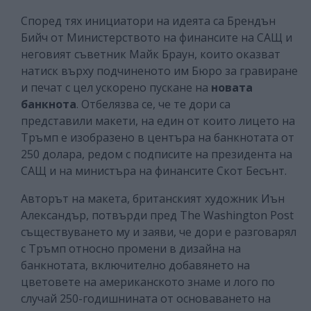
Според тях инициатори на идеята са Брендън
Бийч от Министерството на финансите на САЩ и
неговият съветник Майк Браун, които оказват
натиск върху подчиненото им Бюро за гравиране
и печат с цел ускорено пускане на
новата
банкнота
. Отбелязва се, че те дори са
представили макети, на един от които лицето на
Тръмп е изобразено в центъра на банкнотата от
250 долара, редом с подписите на президента на
САЩ и на министъра на финансите Скот Бесънт.
Авторът на макета, британският художник Иън
Александър, потвърди пред The Washington Post
съществуването му и заяви, че дори е разговарял
с Тръмп относно промени в дизайна на
банкнотата, включително добавянето на
цветовете на американското знаме и лого по
случай 250-годишнината от основаването на