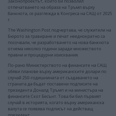
Законопроектът, който би позволил
отпечатването на образа на Тръмп върху
банкнота, се разглежда в Конгреса на САЩ от 2025
г.
The Washington Post подчертава, че служители на
Бюрото за гравиране и печат нееднократно са
посочвали, че разработването на нова банкнота
отнема няколко години заради множеството
правни и процедурни изисквания.
По-рано Министерството на финансите на САЩ
обяви планове върху американските долари по
случай 250-годишнината от създаването на
страната да бъдат поставени подписите на
президента Доналд Тръмп и на министъра на
финансите Скот Бесънт. Това би бил първият
случай в историята, когато върху американска
валута се появява подписът на действащ
президент.