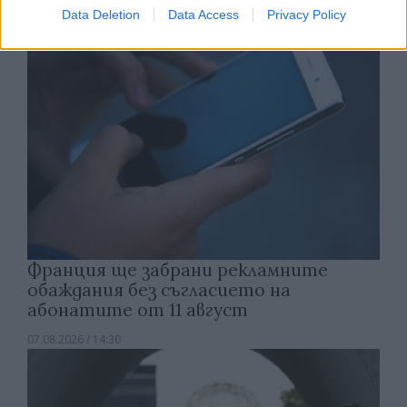
Data Deletion
Data Access
Privacy Policy
Франция ще забрани рекламните
обаждания без съгласието на
абонатите от 11 август
07.08.2026 / 14:30