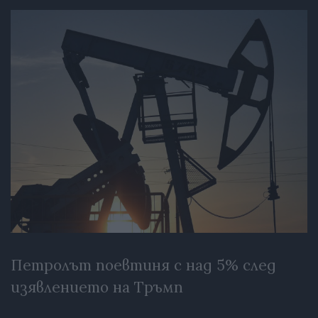
Петролът поевтиня с над 5% след
изявлението на Тръмп