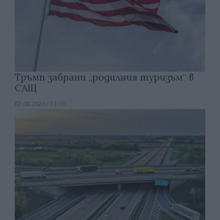
Тръмп забрани „родилния туризъм“ в
САЩ
07.08.2026 / 13:30