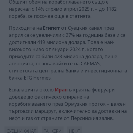
Общият обем на корабоплаването също е
нараснал с 14% спрямо април 2025 г. – до 1182
кораба, се посочва още в статията.
Приходите на
Египет
от Суецкия канал през
април са се увеличили с 27% на годишна база и са
достигнали 419 милиона долара. Това е най-
високото ниво от януари 2024 г., когато
приходите са били 428 милиона долара, пише
агенцията, позовавайки се на CAPMAS,
египетската централна банка и инвестиционната
банка EFG Hermes.
Ескалацията около
Иран
в края на февруари
доведе до фактическо спиране на
корабоплаването през Ормузкия проток – важен
търговски маршрут, включително за доставки на
нефт и газ от страните от Персийския залив.
СУЕЦКИ КАНАЛ
ТАНКЕРИ
НЕФТ