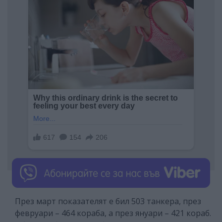
През март показателят е бил 503 танкера, през
февруари – 464 кораба, а през януари – 421 кораб.