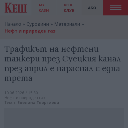
MY
КЕШ
АБО
CASH
КЛУБ
Начало
Суровини
Материали
Нефт и природен газ
Трафикът на нефтени
танкери през Суецкия канал
през април е нараснал с една
трета
10.06.2026 / 15:30
Нефт и природен газ
Текст:
Евелина Георгиева