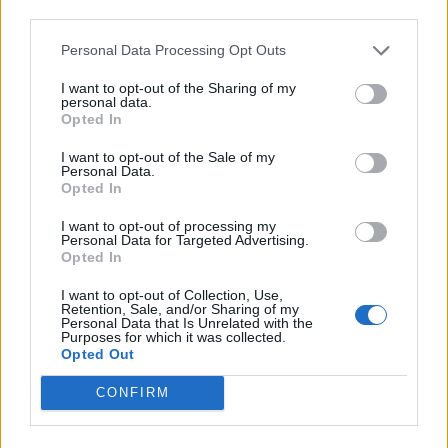
Изкуствен интелект за първи път
third parties.
създаде нови жизнеспособни вируси
Personal Data Processing Opt Outs
07.08.2026 / 15:30
I want to opt-out of the Sharing of my
personal data.
Opted In
I want to opt-out of the Sale of my
Personal Data.
Opted In
I want to opt-out of processing my
Personal Data for Targeted Advertising.
Opted In
I want to opt-out of Collection, Use,
Retention, Sale, and/or Sharing of my
Personal Data that Is Unrelated with the
Purposes for which it was collected.
Opted Out
Астронавти на NASA излязоха в
CONFIRM
открития космос
07.08.2026 / 15:00