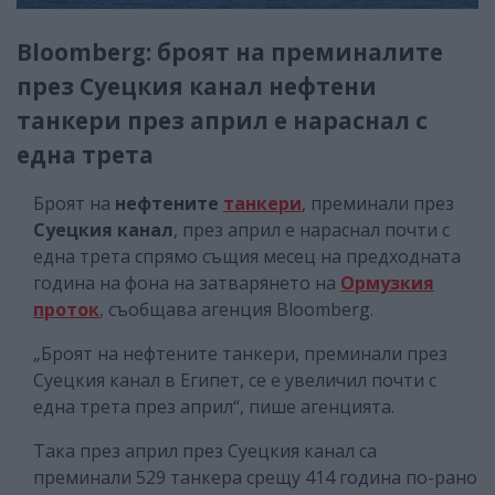
Bloomberg: броят на преминалите
през Суецкия канал нефтени
танкери през април е нараснал с
една трета
Броят на
нефтените
танкери
, преминали през
Суецкия канал
, през април е нараснал почти с
една трета спрямо същия месец на предходната
година на фона на затварянето на
Ормузкия
проток
,
съобщава агенция Bloomberg.
„Броят на нефтените танкери, преминали през
Суецкия канал в Египет, се е увеличил почти с
една трета през април“, пише агенцията.
Така през април през Суецкия канал са
преминали 529 танкера срещу 414 година по-рано