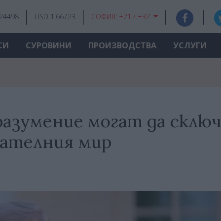
.24498
USD 1.66723
СОФИЯ:
+21 / +32
СИ
СУРОВИНИ
ПРОИЗВОДСТВА
УСЛУГИ
оразумение могат да склю
чателния мир