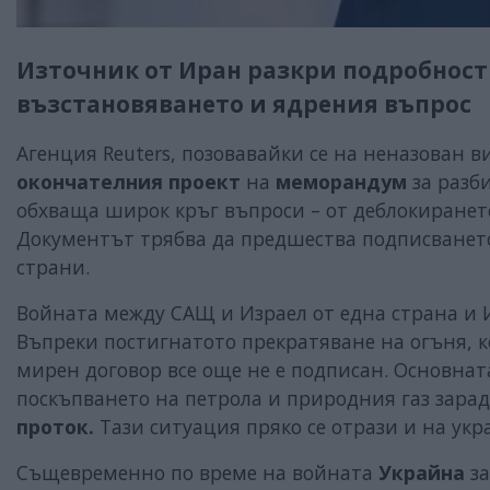
Източник от Иран разкри подробност
възстановяването и ядрения въпрос
Агенция Reuters, позовавайки се на неназован 
окончателния проект
на
меморандум
за разб
обхваща широк кръг въпроси – от деблокиранет
Документът трябва да предшества подписванет
страни.
Войната между САЩ и Израел от една страна и И
Въпреки постигнатото прекратяване на огъня, к
мирен договор все още не е подписан. Основнат
поскъпването на петрола и природния газ зара
проток.
Тази ситуация пряко се отрази и на укр
Същевременно по време на войната
Украйна
з