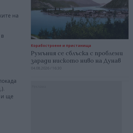
ките на
 в
Корабостроене и пристанища
Румъния се сблъска с проблеми
заради ниското ниво на Дунав
04.08.2026 / 16:30
локада
Реклама
).
 и ще