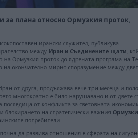
и за плана относно Ормузкия проток,
високопоставен ирански служител, публикува
ирателство между
Иран и Съединените щати
, ко
о на Ормузкия проток до ядрената програма на Те
о на окончателно мирно споразумение между две
ран от друга, продължава вече три месеца и пол
оето многократно е било нарушавано и от двете с
а последица от конфликта за световната икономик
ди блокирането на стратегически важния
Ормузки
аинските потребители.
апочна да развива отношения в сферата на сигурн