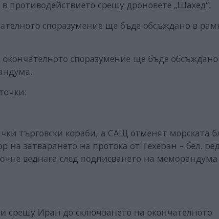
а в противодействието срещу дроновете „Шахед“.
чателното споразумение ще бъде обсъждано в рам
, окончателното споразумение ще бъде обсъждано
андума.
точки:
ички търговски кораби, а САЩ отменят морската б
 на затварянето на протока от Техеран – бел. ред.
почне веднага след подписването на меморандума
ции срещу Иран до сключването на окончателното