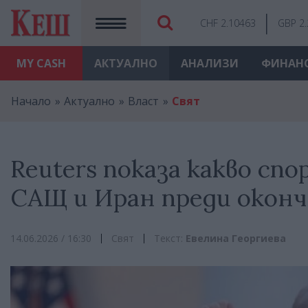
CHF 2.10463
GBP 2
MY
CASH
АКТУАЛНО
АНАЛИЗИ
ФИНАН
Начало
Актуално
Власт
Свят
Reuters показа какво сп
САЩ и Иран преди окон
14.06.2026 / 16:30
Свят
Текст:
Евелина Георгиева