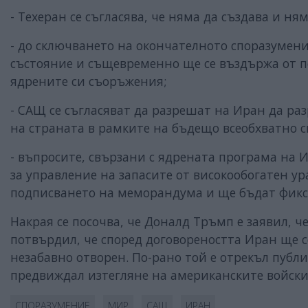
- Техеран се съгласява, че няма да създава и н
- до сключването на окончателното споразумен
състояние и същевременно ще се въздържа от 
ядрените си съоръжения;
- САЩ се съгласяват да разрешат на Иран да ра
на страната в рамките на бъдещо всеобхватно 
- въпросите, свързани с ядрената програма на 
за управление на запасите от високообогатен ур
подписването на меморандума и ще бъдат фикс
Накрая се посочва, че Доналд Тръмп е заявил, 
потвърдил, че според договореността Иран ще с
незабавно отворен. По-рано той е отрекъл публи
предвиждал изтегляне на американските войски
СПОРАЗУМЕНИЕ
МИР
САЩ
ИРАН