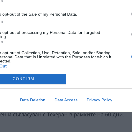
In
o opt-out of the Sale of my Personal Data.
In
to opt-out of processing my Personal Data for Targeted
ing.
Н срещу Иран ще бъдат отменени съгласно съглас
In
o opt-out of Collection, Use, Retention, Sale, and/or Sharing
ersonal Data that Is Unrelated with the Purposes for which it
 за определен срок, което ще позволи на Ислямск
lected.
ходи;
Out
а долара замразени ирански активи, по-специално
CONFIRM
ду страните в региона и предоставяне на достъп
Data Deletion
Data Access
Privacy Policy
ици в Близкия изток ще подготви план за възста
ен и съгласуван с Техеран в рамките на 60 дни.