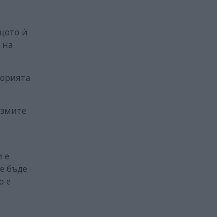
щото ѝ
 на
торията
измите
 е
е бъде
о е