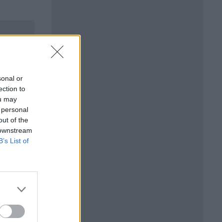
sonal or
ection to
ou may
 personal
out of the
 downstream
B’s List of