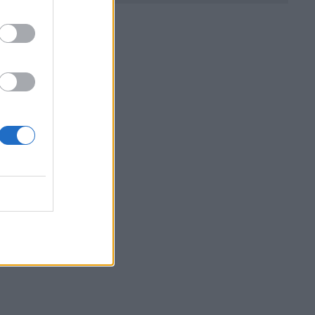
уван
ата
 чрез
 до
новяване