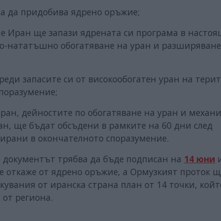
яма да придобива ядрено оръжие;
ие Иран ще запази ядрената си програма в настоя
по-нататъшно обогатяване на уран и разширяване
зреди запасите си от високообогатен уран на тери
споразумение;
Иран, дейностите по обогатяване на уран и механ
ан, ще бъдат обсъдени в рамките на 60 дни след
ирани в окончателното споразумение.
че документът трябва да бъде подписан на
14 юни
и
е откаже от ядрено оръжие, а Ормузкият проток щ
кувания от иранска страна план от 14 точки, койт
 от региона.