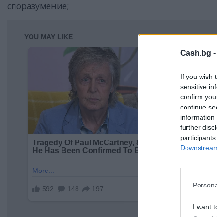
споразумение;
Cash.bg 
If you wish 
sensitive in
confirm you
continue se
information 
further disc
participants
Downstream 
Persona
I want t