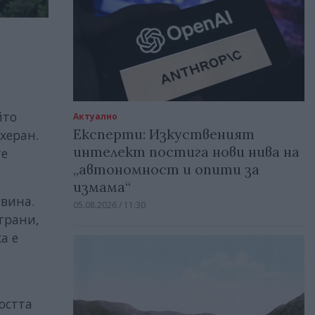
йто
Актуално
Експерти: Изкуственият
херан.
интелект постига нови нива на
те
„автономност и опити за
измама“
овина.
05.08.2026 / 11:30
трани,
а е
остта