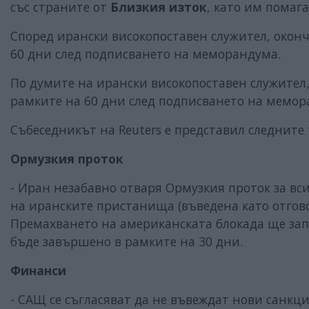
със страните от
Близкия изток
, като им помаг
Според ирански високопоставен служител, окон
60 дни след подписването на меморандума.
По думите на ирански високопоставен служител
рамките на 60 дни след подписването на мемор
Събеседникът на Reuters е представил следните 
Ормузкия проток
- Иран незабавно отваря Ормузкия проток за вс
на иранските пристанища (въведена като отговор
Премахването на американската блокада ще за
бъде завършено в рамките на 30 дни.
Финанси
- САЩ се съгласяват да не въвеждат нови санк