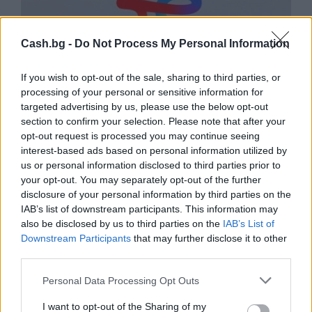
Cash.bg -
Do Not Process My Personal Information
If you wish to opt-out of the sale, sharing to third parties, or
processing of your personal or sensitive information for
targeted advertising by us, please use the below opt-out
section to confirm your selection. Please note that after your
opt-out request is processed you may continue seeing
interest-based ads based on personal information utilized by
us or personal information disclosed to third parties prior to
Природен газ от Кипър ще потече към
your opt-out. You may separately opt-out of the further
Европа през 2028 година
disclosure of your personal information by third parties on the
IAB’s list of downstream participants. This information may
09.08.2026 / 17:30
also be disclosed by us to third parties on the
IAB’s List of
Downstream Participants
that may further disclose it to other
third parties.
Personal Data Processing Opt Outs
I want to opt-out of the Sharing of my