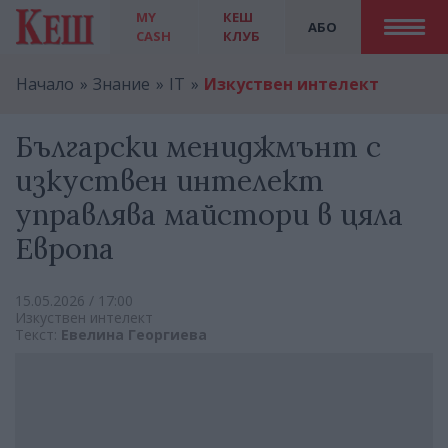
MY
КЕШ
АБО
CASH
КЛУБ
Начало
Знание
IT
Изкуствен интелект
Български мениджмънт с
изкуствен интелект
управлява майстори в цяла
Европа
15.05.2026 / 17:00
Изкуствен интелект
Текст:
Евелина Георгиева