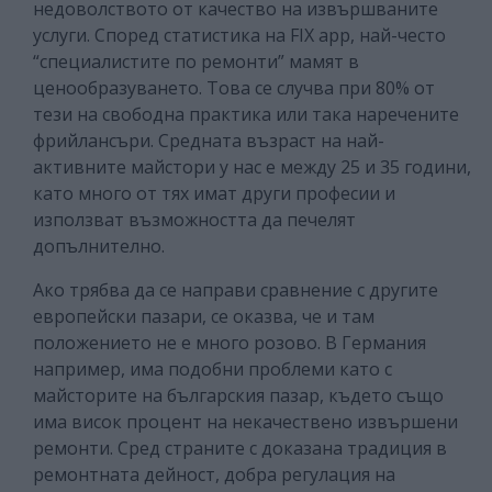
недоволството от качество на извършваните
услуги. Според статистика на FIX app, най-често
“специалистите по ремонти” мамят в
ценообразуването. Това се случва при 80% от
тези на свободна практика или така наречените
фрийлансъри. Средната възраст на най-
активните майстори у нас е между 25 и 35 години,
като много от тях имат други професии и
използват възможността да печелят
допълнително.
Ако трябва да се направи сравнение с другите
европейски пазари, се оказва, че и там
положението не е много розово. В Германия
например, има подобни проблеми като с
майсторите на българския пазар, където също
има висок процент на некачествено извършени
ремонти. Сред страните с доказана традиция в
ремонтната дейност, добра регулация на