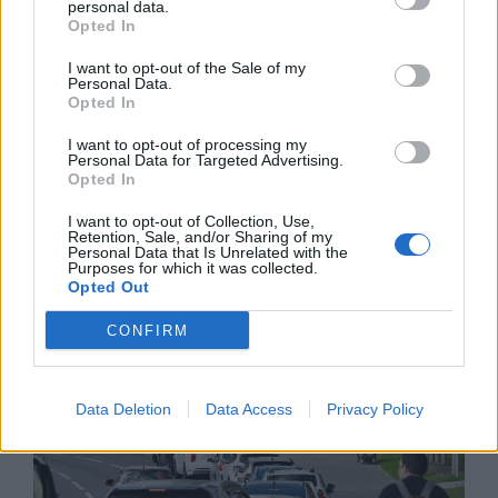
personal data.
Opted In
I want to opt-out of the Sale of my
Personal Data.
Opted In
I want to opt-out of processing my
Personal Data for Targeted Advertising.
Opted In
Белият дом спира проекти за
възобновяема енергия в САЩ
I want to opt-out of Collection, Use,
Retention, Sale, and/or Sharing of my
Personal Data that Is Unrelated with the
07.08.2026 / 18:00
Purposes for which it was collected.
Opted Out
CONFIRM
Data Deletion
Data Access
Privacy Policy