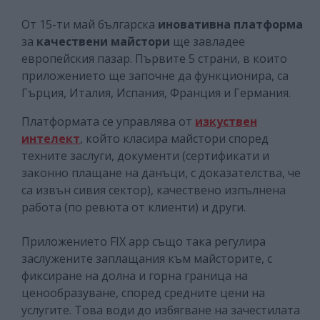
От 15-ти май българска
иновативна платформа
за
качествени майстори
ще завладее
европейския пазар. Първите 5 страни, в които
приложението ще започне да функционира, са
Гърция, Италия, Испания, Франция и Германия.
Платформата се управлява от
изкуствен
интелект
, който класира майстори според
техните заслуги, документи (сертификати и
законно плащане на данъци, с доказателства, че
са извън сивия сектор), качествено изпълнена
работа (по ревюта от клиенти) и други.
Приложението FIX app също така регулира
заслужените заплащания към майсторите, с
фиксиране на долна и горна граница на
ценообразуване, според средните цени на
услугите. Това води до избягване на зачестилата