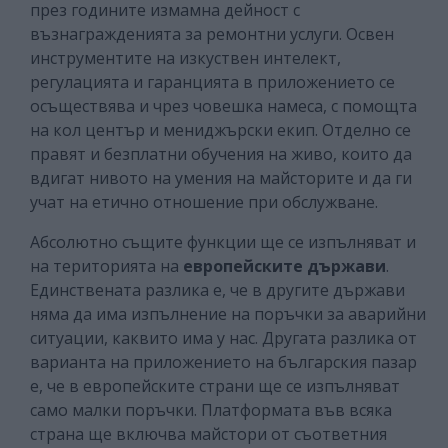
през годините измамна дейност с
възнагражденията за ремонтни услуги. Освен
инструментите на изкуствен интелект,
регулацията и гаранцията в приложението се
осъществява и чрез човешка намеса, с помощта
на кол център и мениджърски екип. Отделно се
правят и безплатни обучения на живо, които да
вдигат нивото на умения на майсторите и да ги
учат на етично отношение при обслужване.
Абсолютно същите функции ще се изпълняват и
на територията на
европейските държави
.
Единствената разлика е, че в другите държави
няма да има изпълнение на поръчки за аварийни
ситуации, каквито има у нас. Другата разлика от
варианта на приложението на българския пазар
е, че в европейските страни ще се изпълняват
само малки поръчки. Платформата във всяка
страна ще включва майстори от съответния