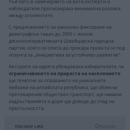
тъй като в навечерието на вота експерти и
наблюдатели прогнозираха минимална разлика
между опонентите.
С предложението за законово фиксиране на
демографски таван до 2050 г. излезе
дясноконсервативната Швейцарска народна
партия, която се опита да прокара проекта си под
лозунга за „инициатива за устойчиво развитие“.
Авторите на идеята убеждаваха избирателите, че
ограничаването на прираста на населението
ще помогне за опазването на уникалните
пейзажи на алпийската република, ще облекчи
претоварения обществен транспорт, ще намали
задръстванията и дори ще доведе до спад на
престъпността.