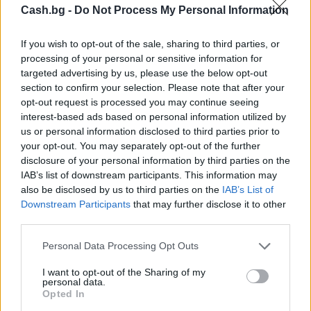
Cash.bg -
Do Not Process My Personal Information
If you wish to opt-out of the sale, sharing to third parties, or
processing of your personal or sensitive information for
targeted advertising by us, please use the below opt-out
section to confirm your selection. Please note that after your
opt-out request is processed you may continue seeing
interest-based ads based on personal information utilized by
us or personal information disclosed to third parties prior to
your opt-out. You may separately opt-out of the further
disclosure of your personal information by third parties on the
Износът на електромобили от Китай
IAB’s list of downstream participants. This information may
е нараснал със 120%
also be disclosed by us to third parties on the
IAB’s List of
Downstream Participants
that may further disclose it to other
06.08.2026 / 16:30
third parties.
Personal Data Processing Opt Outs
I want to opt-out of the Sharing of my
personal data.
Opted In