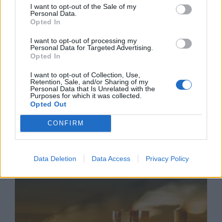
I want to opt-out of the Sale of my
Personal Data.
Opted In
I want to opt-out of processing my
Personal Data for Targeted Advertising.
Opted In
I want to opt-out of Collection, Use,
Retention, Sale, and/or Sharing of my
Ню Йорк стана 14-ият щат на САЩ, в
Personal Data that Is Unrelated with the
който е разрешена евтаназията
Purposes for which it was collected.
Opted Out
06.08.2026 / 16:00
CONFIRM
Data Deletion
Data Access
Privacy Policy