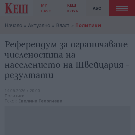
MY
КЕШ
АБО
CASH
КЛУБ
Начало
Актуално
Власт
Политики
Референдум за ограничаване
числеността на
населението на Швейцария -
резултати
14.06.2026 / 20:00
Политики
Текст:
Евелина Георгиева