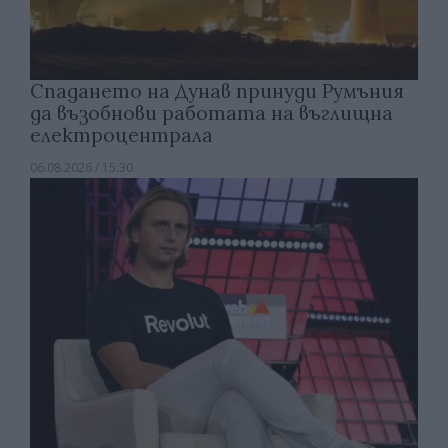
Спадането на Дунав принуди Румъния
да възобнови работата на въглищна
електроцентрала
06.08.2026 / 15:30