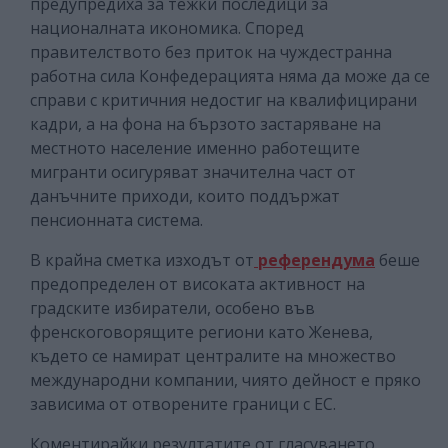
предупредиха за тежки последици за
националната икономика. Според
правителството без приток на чуждестранна
работна сила Конфедерацията няма да може да се
справи с критичния недостиг на квалифицирани
кадри, а на фона на бързото застаряване на
местното население именно работещите
мигранти осигуряват значителна част от
данъчните приходи, които поддържат
пенсионната система.
В крайна сметка изходът от
референдума
беше
предопределен от високата активност на
градските избиратели, особено във
френскоговорящите региони като Женева,
където се намират централите на множество
международни компании, чиято дейност е пряко
зависима от отворените граници с ЕС.
Коментирайки резултатите от гласуването,