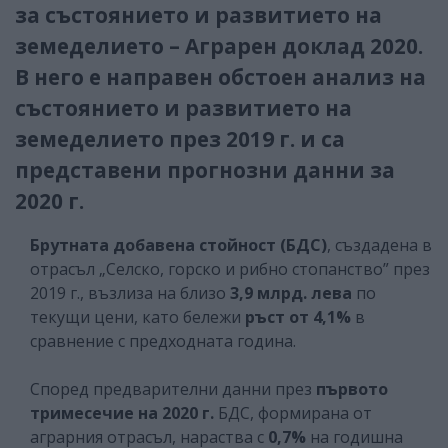
за състоянието и развитието на
земеделието – Аграрен доклад 2020.
В него е направен обстоен анализ на
състоянието и развитието на
земеделието през 2019 г. и са
представени прогнозни данни за
2020 г.
Брутната добавена стойност (БДС)
, създадена в
отрасъл „Селско, горско и рибно стопанство” през
2019 г., възлиза на близо
3,9 млрд. лева
по
текущи цени, като бележи
ръст от 4,1%
в
сравнение с предходната година.
Според предварителни данни през
първото
тримесечие на 2020 г.
БДС, формирана от
аграрния отрасъл, нараства с
0,7%
на годишна