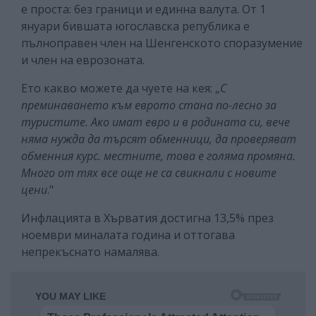
е проста: без граници и единна валута. От 1
януари бившата югославска република е
пълноправен член на Шенгенското споразумение
и член на еврозоната.
Ето какво можете да чуете на кея: „
С
преминаването към еврото стана по-лесно за
туристите. Ако имат евро и в родината си, вече
няма нужда да търсят обменници, да проверяват
обменния курс. местните, това е голяма промяна.
Много от тях все още не са свикнали с новите
цени
."
Инфлацията в Хърватия достигна 13,5% през
ноември миналата година и оттогава
непрекъснато намалява.