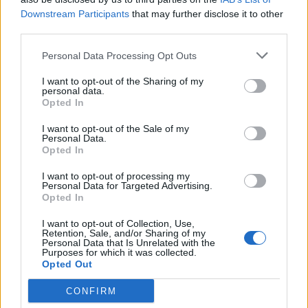
Downstream Participants
that may further disclose it to other
third parties.
Китай си построи свой курорт
Санторини
Personal Data Processing Opt Outs
03.08.2026 / 18:36
I want to opt-out of the Sharing of my
personal data.
Opted In
I want to opt-out of the Sale of my
Personal Data.
Opted In
I want to opt-out of processing my
Personal Data for Targeted Advertising.
Opted In
I want to opt-out of Collection, Use,
Retention, Sale, and/or Sharing of my
Personal Data that Is Unrelated with the
Purposes for which it was collected.
Opted Out
Хакери удариха бизнес-база данни в
CONFIRM
Лихтенщайн