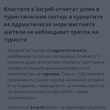
Властите в Загреб отчитат успех в
туристическия сектор; в курортите
на Адриатическо море местните
жители не наблюдават приток на
туристи
Улиците на Трогир на
адриатическото
крайбрежие са пълни с летовници. Повече от 9
милиона души са посетили страната тази година,
според последните данни на хърватското
министерство на
туризма
. Това е с 12% повече в
сравнение със същия период на миналата година.
И за първи път приходите от хотелиерството са
по-високи, отколкото през 2019 г., преди
коронавируса.
Властите в
Загреб
смятат, че причината за успеха