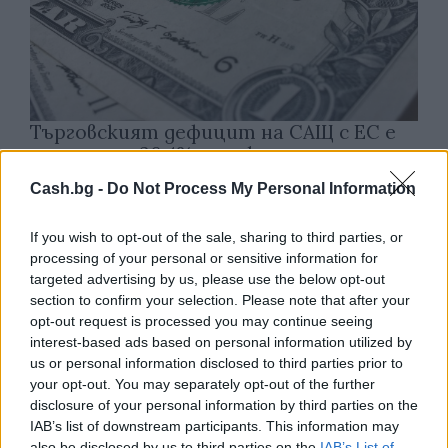
Търговският дефицит на САЩ с ЕС е
нараснал с 36,4% през юни
04.08.2026 / 16:00
Cash.bg -
Do Not Process My Personal Information
If you wish to opt-out of the sale, sharing to third parties, or
processing of your personal or sensitive information for
targeted advertising by us, please use the below opt-out
section to confirm your selection. Please note that after your
opt-out request is processed you may continue seeing
interest-based ads based on personal information utilized by
us or personal information disclosed to third parties prior to
your opt-out. You may separately opt-out of the further
disclosure of your personal information by third parties on the
IAB’s list of downstream participants. This information may
also be disclosed by us to third parties on the
IAB’s List of