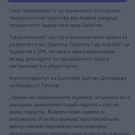
След премахването на граничните контролно-
пропускателни пунктове все повече унгарци
предпочитат Адриатика пред Балатон.
Туристическият сектор е изключително важен за
развитието на страната. Приносът му към БВП на
Хърватия е 20%. Но засега има разминаване
между докладите на официалните лица и
настроенията в обществото.
Кореспондентът на Euronews Золтан Шипошеди
съобщава от Трогир:
„Чуваме от обикновените хървати, че цените са се
повишили значително поради еврото и има по-
малко туристи. Въпреки това хората са
оптимисти. И не без причина: през последните
месеци няколко европейски нискотарифни
авиокомпаниите откриха нови полети до южното