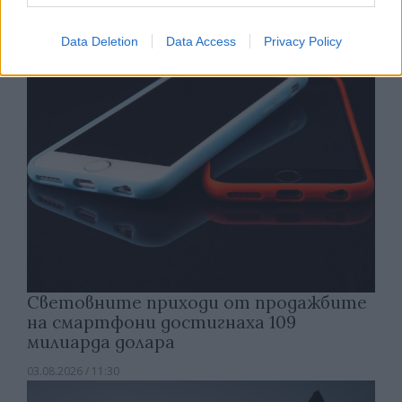
03.08.2026 / 14:30
Data Deletion
Data Access
Privacy Policy
Световните приходи от продажбите
на смартфони достигнаха 109
милиарда долара
03.08.2026 / 11:30