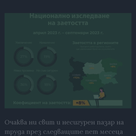
Очаква ни свит и несигурен пазар на
труда през следващите пет месеца