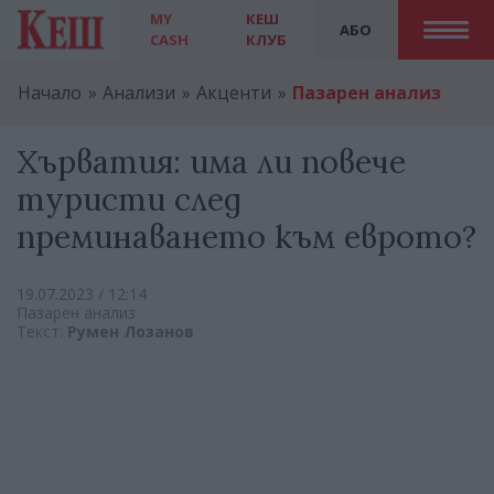
MY
КЕШ
АБО
CASH
КЛУБ
Начало
Анализи
Акценти
Пазарен анализ
Хърватия: има ли повече
туристи след
преминаването към еврото?
19.07.2023 / 12:14
Пазарен анализ
Текст:
Румен Лозанов