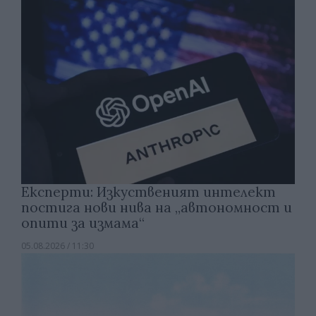
Експерти: Изкуственият интелект
постига нови нива на „автономност и
опити за измама“
05.08.2026 / 11:30