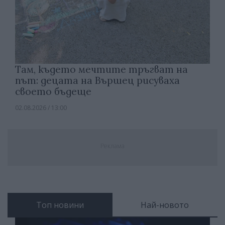
Там, където мечтите тръгват на
път: децата на Вършец рисуваха
своето бъдеще
02.08.2026 / 13:00
Реклама
Топ новини
Най-новото