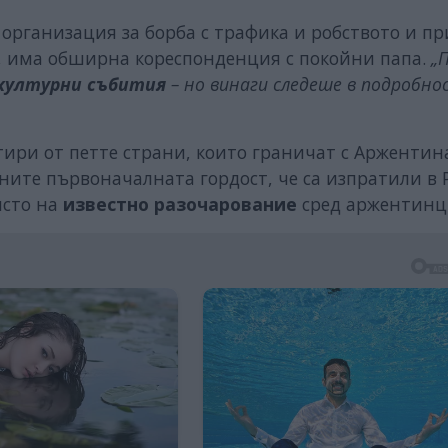
 организация за борба с трафика и робството и п
, има обширна кореспонденция с покойни папа.
„
културни събития
– но винаги следеше в подробно
тири от петте страни, които граничат с Аржентина
ините първоначалната гордост, че са изпратили в
ясто на
известно разочарование
сред аржентинц