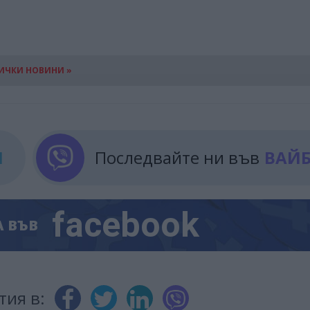
ИЧКИ НОВИНИ »
М
Последвайте ни във
ВАЙ
facebook
А
ВЪВ
тия в: