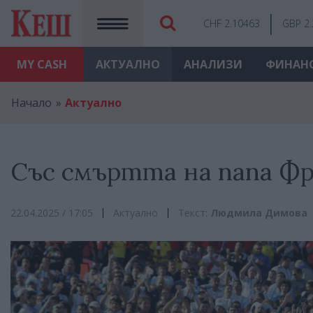
CHF 2.10463
GBP 2
MY
CASH
АКТУАЛНО
АНАЛИЗИ
ФИНАН
Начало
Актуално
Със смъртта на папа Ф
22.04.2025 / 17:05
Актуално
Текст:
Людмила Димова