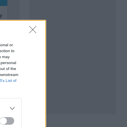
sonal or
ection to
ou may
 personal
out of the
 downstream
B’s List of
о от
 страни.