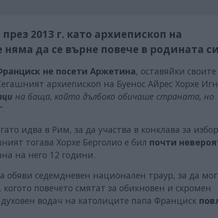
през 2013 г. като архиепископ на
е няма да се върне повече в родината с
Франциск не посети Аржетина
, оставяйки своите
Сегашният архиепископ на Буенос Айрес Хорхе Иг
аци
на баща, който дълбоко обичаше страната, но
“.
ато идва в Рим, за да участва в конклава за избо
шният тогава Хорхе Берголио е бил
почти невероя
ана на него 12 години.
а обяви седемдневен национален траур, за да мог
, когото повечето смятат за обикновен и скромен
о духовен водач на католиците папа Франциск
пов