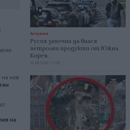
и
Актуално
Русия започна да внася
петролни продукти от Южна
насио
Корея.
07.08.2026 / 17:05
р на нов
тен
ат
лия на