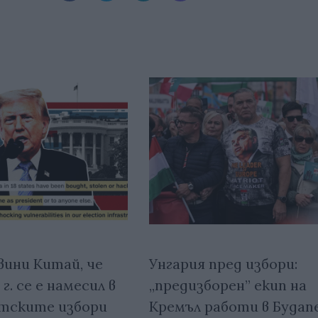
вини Китай, че
Унгария пред избори:
г. се е намесил в
„предизборен” екип на
тските избори
Кремъл работи в Буда