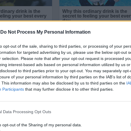
-
Do Not Process My Personal Information
to opt-out of the sale, sharing to third parties, or processing of your per
formation for targeted advertising by us, please use the below opt-out s
r selection. Please note that after your opt-out request is processed y
eing interest-based ads based on personal information utilized by us or
disclosed to third parties prior to your opt-out. You may separately opt-
losure of your personal information by third parties on the IAB’s list of
. This information may also be disclosed by us to third parties on the
IA
Participants
that may further disclose it to other third parties.
ението към папа Франциск в страната му е паднал
рейтинга на покойния папа в латиноамериканските
 „свещените” историческите традиции, докато
l Data Processing Opt Outs
омени
.
o opt-out of the Sharing of my personal data.
ск от страната му се усети особено остро през