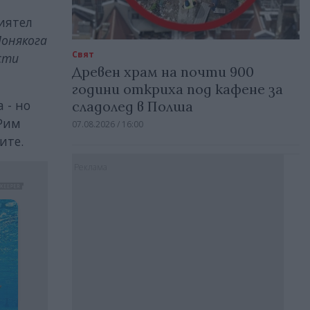
риятел
Понякога
Свят
сти
Древен храм на почти 900
години откриха под кафене за
 - но
сладолед в Полша
 Рим
07.08.2026 / 16:00
ите.
Реклама