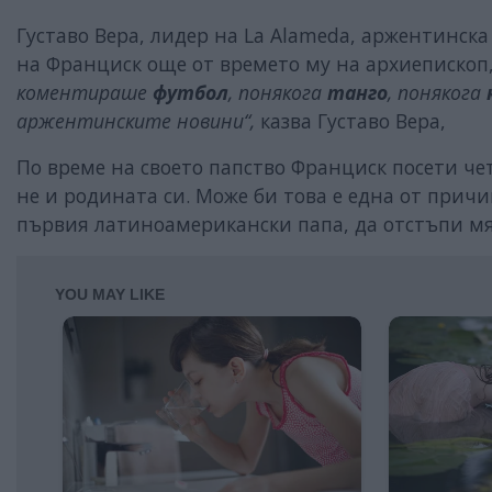
Густаво Вера, лидер на La Alameda, аржентинска
на Франциск още от времето му на архиепископ
коментираше
футбол
, понякога
танго
, понякога
аржентинските новини“,
казва Густаво Вера,
По време на своето папство Франциск посети че
не и родината си. Може би това е една от прич
първия латиноамерикански папа, да отстъпи м