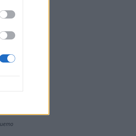
ато
вият
ме
на
 за
ието