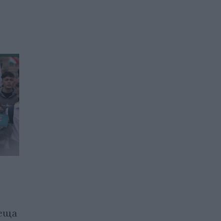
Папа Франциск "докосна
умовете и сърцата" и
пеща
искаше „да изгради