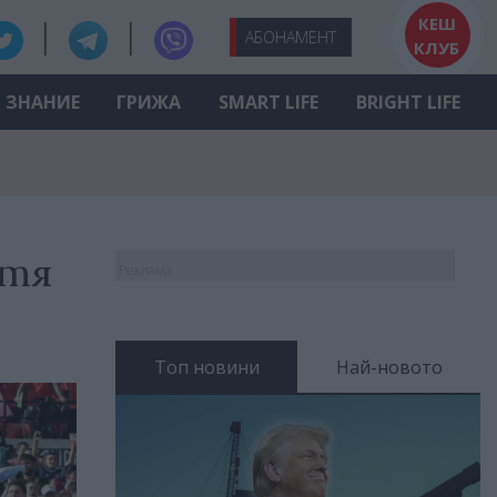
КЕШ
АБО
НАМЕНТ
КЛУБ
ЗНАНИЕ
ГРИЖА
SMART LIFE
BRIGHT LIFE
отя
Реклама
Топ новини
Най-новото