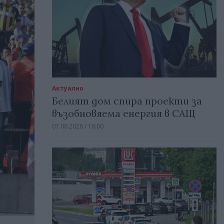
Актуално
Белият дом спира проекти за
възобновяема енергия в САЩ
07.08.2026 / 18:00