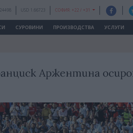
.24498
USD 1.66723
СОФИЯ:
+22 / +31
СИ
СУРОВИНИ
ПРОИЗВОДСТВА
УСЛУГИ
ранциск Аржентина осир