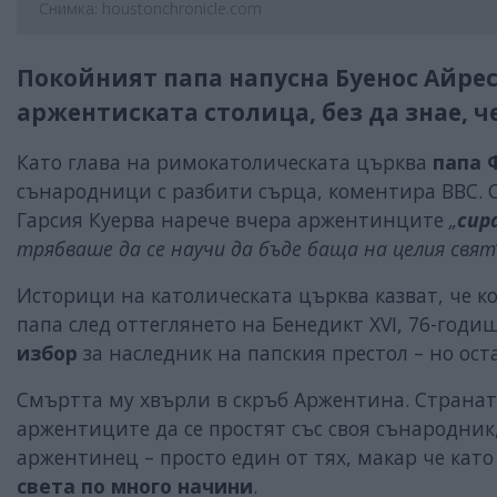
Снимка: houstonchronicle.com
Покойният папа напусна Буенос Айрес 
аржентиската столица, без да знае, ч
Като глава на римокатолическата църква
папа 
сънародници с разбити сърца, коментира ВВС. 
Гарсия Куерва нарече вчера аржентинците
„
сир
трябваше да се научи да бъде баща на целия свят
Историци на католическата църква казват, че ког
папа след оттеглянето на Бенедикт XVI, 76-годи
избор
за наследник на папския престол – но ост
Смъртта му хвърли в скръб Аржентина. Странат
аржентиците да се простят със своя сънародник
аржентинец – просто един от тях, макар че кат
света по много начини
.